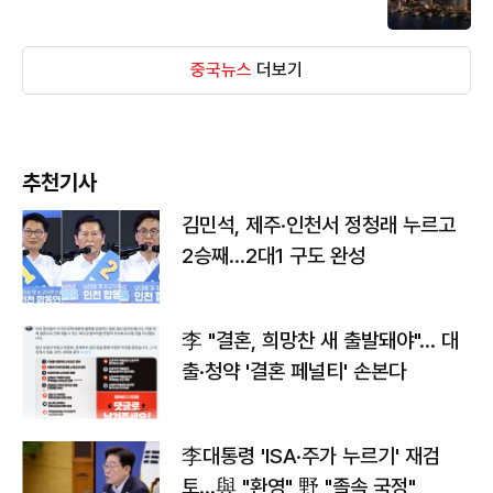
중국뉴스
더보기
추천기사
김민석, 제주·인천서 정청래 누르고
2승째…2대1 구도 완성
李 "결혼, 희망찬 새 출발돼야"… 대
출·청약 '결혼 페널티' 손본다
李대통령 'ISA·주가 누르기' 재검
토…與 "환영" 野 "졸속 국정"