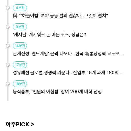
4분전
與 "'하늘이법' 여야 공동 발의 괜찮아…그것이 협치"
9분전
'캐시딜' 캐시워크 돈 버는 퀴즈, 정답은?
14분전
관세전쟁 '엔드게임' 윤곽 나오나…한국 新통상정책 교두보 활
용해야
17분전
섬유패션 글로벌 경쟁력 키운다…산업부 15개 과제 180억 지
원
18분전
농식품부, '천원의 아침밥' 참여 200개 대학 선정
아주PICK >