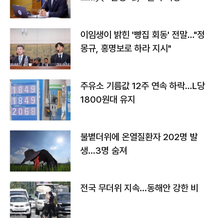
이임생이 밝힌 '빵집 회동' 전말…"정
몽규, 홍명보로 하라 지시"
주유소 기름값 12주 연속 하락…L당
1800원대 유지
불볕더위에 온열질환자 202명 발
생…3명 숨져
전국 무더위 지속…동해안 강한 비