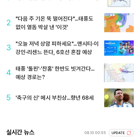
"다음 주 기온 뚝 떨어진다"…태풍도
2
없이 열돔 박살 낸 '이것'
"오늘 저녁 상암 피하세요"…맨시티·이
3
강인·리센느 뜬다, 6호선 혼잡 예상
태풍 '돌핀'·'찬홈' 한반도 빗겨간다…
4
예상 경로는?
5
'축구의 신' 메시 부친상…향년 68세
실시간 뉴스
08.10 00:55
UPDATE