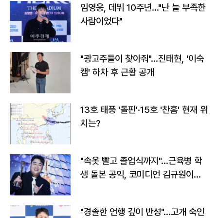
임영웅, 데뷔 10주년…"난 늘 부족한
사람이었다"
"광고주들이 찾아줘"…진태현, '이숙
캠' 하차 후 근황 공개
13호 태풍 '돌핀'·15호 '찬홈' 현재 위
치는?
"속옷 빨고 졸업식까지"…근육병 학
생 돌본 공익, 코미디언 김규원이었
다
"경솔한 언행 깊이 반성"…고개 숙인