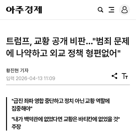
로
아
그
검
전
주
인
색
체
경
메
제
뉴
트럼프, 교황 공개 비판…"범죄 문제
에 나약하고 외교 정책 형편없어"
황진현 기자
공
텍
입력 2026-04-13 11:09
유
스
트
크
기
"급진 좌파 영합 중단하고 정치 아닌 교황 역할에
집중해야"
"내가 백악관에 없었다면 교황은 바티칸에 없었을 것"
주장