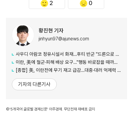
2
0
황진현 기자
jinhyun97@ajunews.com
사우디 아람코 정유시설서 화재…후티 반군 "드론으로 정밀 타격"
이란, 美에 철군·피해 배상 요구…"행동 바로잡을 때까지 호르무즈 폐쇄"
[종합] 美, 이란전에 무기 재고 급감…대중·대러 억제력 약화 우려
기자의 다른기사
©'5개국어 글로벌 경제신문' 아주경제. 무단전재·재배포 금지