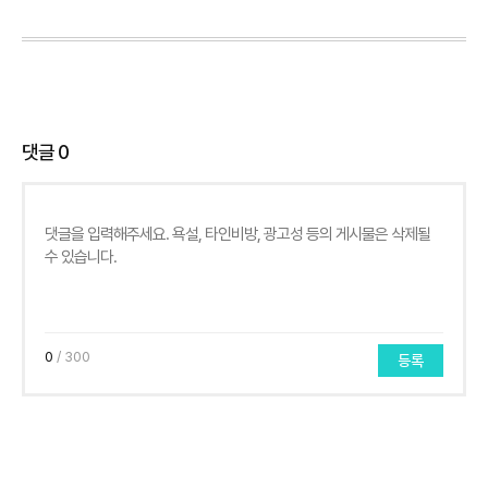
댓글
0
0
/ 300
등록