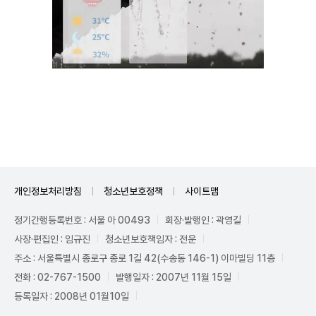
Unmute
개인정보처리방침
청소년보호정책
사이트맵
정기간행등록번호 : 서울 아 00493
회장·발행인 : 곽영길
사장·편집인 : 임규진
청소년보호책임자 : 전운
주소 : 서울특별시 종로구 종로 1길 42(수송동 146-1) 이마빌딩 11층
전화 : 02-767-1500
발행일자 : 2007년 11월 15일
등록일자 : 2008년 01월10일