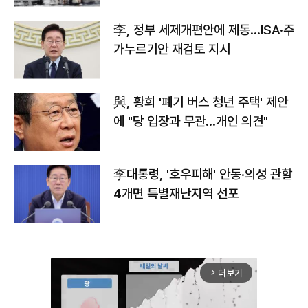
李, 정부 세제개편안에 제동…ISA·주
가누르기안 재검토 지시
與, 황희 '폐기 버스 청년 주택' 제안
에 "당 입장과 무관…개인 의견"
李대통령, '호우피해' 안동·의성 관할
4개면 특별재난지역 선포
더보기
arrow_forward_ios