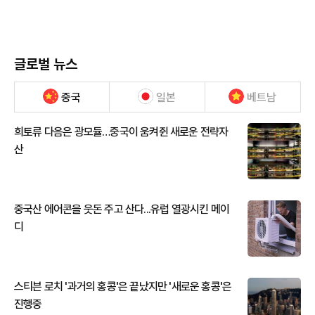
글로벌 뉴스
중국
일본
베트남
희토류 다음은 광모듈…중국이 움켜쥔 새로운 전략자
산
중국산 에어콘을 웃돈 주고 산다...유럽 열광시킨 메이
디
스티븐 로치 '과거의 홍콩'은 끝났지만 '새로운 홍콩'은
진행중