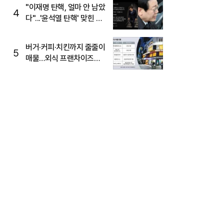
주목
"이재명 탄핵, 얼마 안 남았
4
다"...'윤석열 탄핵' 맞힌 무
당, '성지글' 등장
버거·커피·치킨까지 줄줄이
5
매물…외식 프랜차이즈
M&A '활기'