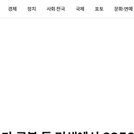
경제
정치
사회·전국
국제
포토
문화·연예