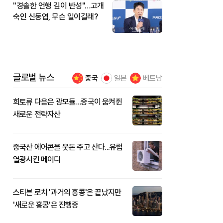
"경솔한 언행 깊이 반성"…고개
숙인 신동엽, 무슨 일이길래?
글로벌 뉴스
중국
일본
베트남
희토류 다음은 광모듈…중국이 움켜쥔
새로운 전략자산
중국산 에어콘을 웃돈 주고 산다...유럽
열광시킨 메이디
스티븐 로치 '과거의 홍콩'은 끝났지만
'새로운 홍콩'은 진행중