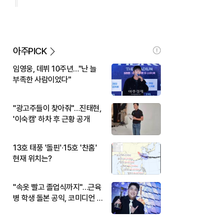
아주PICK
임영웅, 데뷔 10주년…"난 늘
부족한 사람이었다"
"광고주들이 찾아줘"…진태현,
'이숙캠' 하차 후 근황 공개
13호 태풍 '돌핀'·15호 '찬홈'
현재 위치는?
"속옷 빨고 졸업식까지"…근육
병 학생 돌본 공익, 코미디언 김
규원이었다