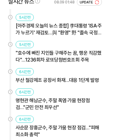
실시간 뉴스
08.09 01:48
UPDATE
5시간전
[아주경제 오늘의 뉴스 종합] 李대통령 'ISA·주
가 누르기' 재검토…與 "환영" 野 "졸속 국정"
外
5시간전
"호수에 빠진 지인들 구해주는 꿈, 행운 직감했
다"…1236회차 로또당첨번호조회 주목
6시간전
부산 철강제조 공장서 화재…대응 1단계 발령
6시간전
명현관 해남군수, 주말 폭염·가뭄 현장점
검…"군민 안전 최우선"
6시간전
사순문 장흥군수, 주말 가뭄 현장 점검…"피해
최소화 총력"