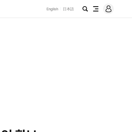
로
English
日本語
그
검
전
인
색
체
메
뉴