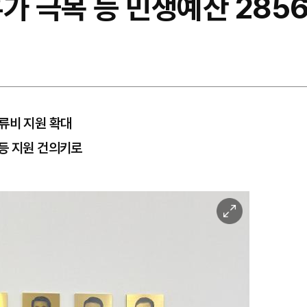
가 극복 등 민생예산 285
류비 지원 확대
등 지원 건의키로
이
미
지
확
대