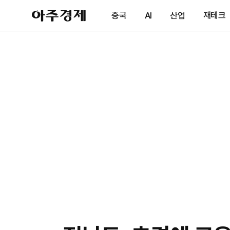
아
중국
AI
산업
재테크
주
경
제