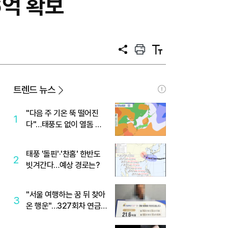
6억 확보
공
프
텍
유
린
스
트
트
크
기
트렌드 뉴스
"다음 주 기온 뚝 떨어진
1
다"…태풍도 없이 열돔 박
살 낸 '이것'
태풍 '돌핀'·'찬홈' 한반도
2
빗겨간다…예상 경로는?
"서울 여행하는 꿈 뒤 찾아
3
온 행운"…327회차 연금
복권720+ 당첨번호조회