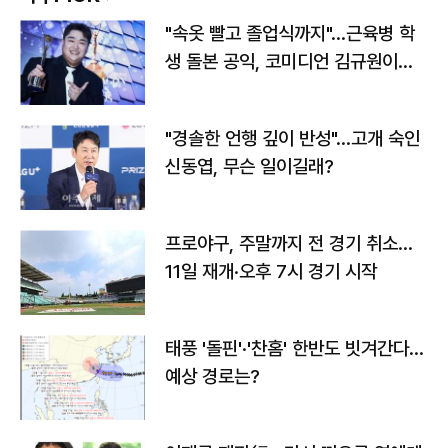
"속옷 빨고 졸업식까지"…근육병 학
생 돌본 공익, 코미디언 김규원이었
다
"경솔한 언행 깊이 반성"…고개 숙인
신동엽, 무슨 일이길래?
프로야구, 주말까지 전 경기 취소…
11일 재개·오후 7시 경기 시작
태풍 '돌핀'·'찬홈' 한반도 빗겨간다…
예상 경로는?