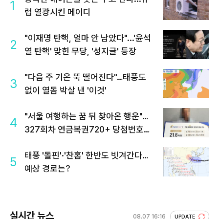
1
럽 열광시킨 메이디
"이재명 탄핵, 얼마 안 남았다"...'윤석
2
열 탄핵' 맞힌 무당, '성지글' 등장
"다음 주 기온 뚝 떨어진다"…태풍도
3
없이 열돔 박살 낸 '이것'
"서울 여행하는 꿈 뒤 찾아온 행운"…
4
327회차 연금복권720+ 당첨번호조
회 주목
태풍 '돌핀'·'찬홈' 한반도 빗겨간다…
5
예상 경로는?
실시간 뉴스
08.07 16:16
UPDATE