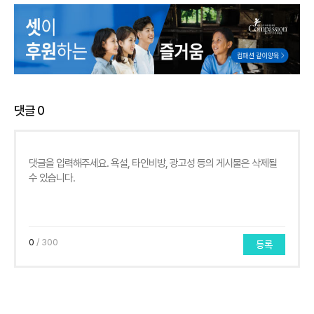
댓글
0
0
/ 300
등록