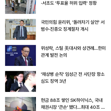
·서초도 '투표율 허위 입력' 정황
국민의힘 윤리위, '돌려차기 실언' 서
범수·진종오 징계절차 개시
위성락, 스틸 美대사와 상견례…한미
관계 발전 논의
'채상병 순직' 임성근 전 사단장 항소
심도 징역 3년
현금 88조 쌓인 SK하이닉스, 국내
채권시장 '큰손' 됐다…최대 40조 투