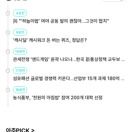
4분전
與 "'하늘이법' 여야 공동 발의 괜찮아…그것이 협치"
9분전
'캐시딜' 캐시워크 돈 버는 퀴즈, 정답은?
14분전
관세전쟁 '엔드게임' 윤곽 나오나…한국 新통상정책 교두보 활
용해야
17분전
섬유패션 글로벌 경쟁력 키운다…산업부 15개 과제 180억 지
원
18분전
농식품부, '천원의 아침밥' 참여 200개 대학 선정
아주PICK >