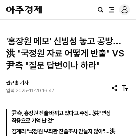
로
아
그
검
전
주
인
색
체
경
메
제
뉴
'홍장원 메모' 신빙성 놓고 공방...
洪 "국정원 자료 어떻게 반출" VS
尹측 "질문 답변이나 하라"
권규홍 기자
공
텍
입력 2025-11-20 16:47
유
스
트
크
기
尹측, 홍장원 진술 바뀌고 있다고 주장...洪 "연상
작용으로 기억 난 것"
김계리 "국정원 보좌관 진술조사 만들지 않아"....洪