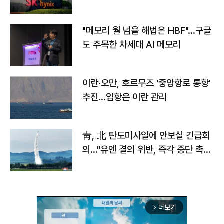
자
"메모리 월 넘을 해법은 HBF"…구글
도 주목한 차세대 AI 메모리
이란·오만, 호르무즈 '중앙항로 통항'
추진…입항은 이란 관리
靑, 北 탄도미사일에 안보실 긴급회
의…"유엔 결의 위반, 즉각 중단 촉
구"
더보기
arrow_forward_ios