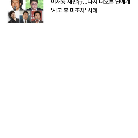
이재룡 재판行…다시 떠오른 연예계
'사고 후 미조치' 사례