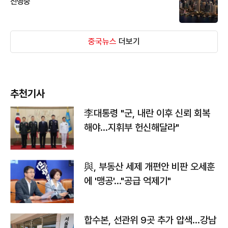
진행중
중국뉴스
더보기
추천기사
李대통령 "군, 내란 이후 신뢰 회복
해야…지휘부 헌신해달라"
與, 부동산 세제 개편안 비판 오세훈
에 '맹공'…"공급 억제기"
합수본, 선관위 9곳 추가 압색…강남