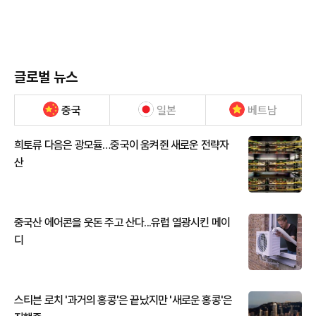
글로벌 뉴스
중국
일본
베트남
희토류 다음은 광모듈…중국이 움켜쥔 새로운 전략자
산
중국산 에어콘을 웃돈 주고 산다...유럽 열광시킨 메이
디
스티븐 로치 '과거의 홍콩'은 끝났지만 '새로운 홍콩'은