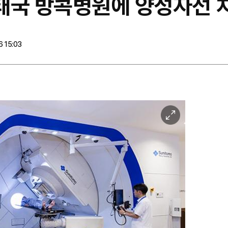
, 태국 방콕병원에 양성자선
 15:03
이
미
지
확
대