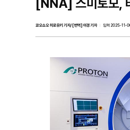
[NNA] 스미토모
쿄오쇼오 히로유키 기자/ [번역] 이경 기자
입력 2025-11-06