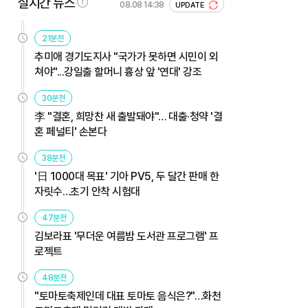
실시간 뉴스
08.08 14:38
UPDATE
21분전
추미애 경기도지사 "국가가 못하면 시민이 외
쳐야"...강일출 할머니 흉상 앞 '연대' 강조
30분전
李 "결혼, 희망찬 새 출발돼야"… 대출·청약 '결
혼 페널티' 손본다
38분전
'日 1000대 목표' 기아 PV5, 두 달간 판매 한
자릿수…초기 안착 시험대
47분전
김보라표 '무더운 여름밤 도서관 프로그램' 프
로젝트
48분전
"토마토축제인데 대표 토마토 음식은?"…화천