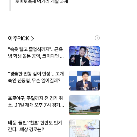
토마토축제 먹거리 개발 과제
아주PICK
"속옷 빨고 졸업식까지"…근육
병 학생 돌본 공익, 코미디언 김
규원이었다
"경솔한 언행 깊이 반성"…고개
숙인 신동엽, 무슨 일이길래?
프로야구, 주말까지 전 경기 취
소…11일 재개·오후 7시 경기
시작
태풍 '돌핀'·'찬홈' 한반도 빗겨
간다…예상 경로는?