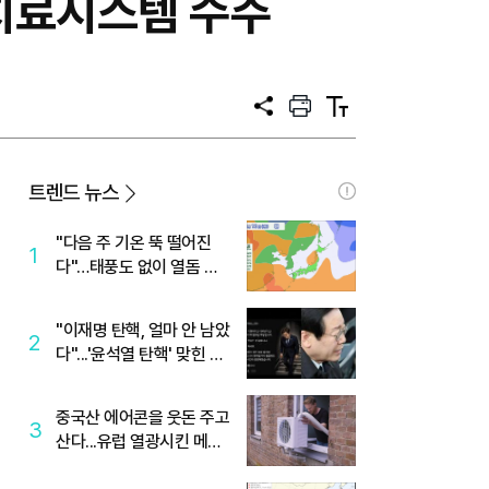
 치료시스템 수주
공
프
텍
유
린
스
트
트
크
기
트렌드 뉴스
"다음 주 기온 뚝 떨어진
1
다"…태풍도 없이 열돔 박
살 낸 '이것'
"이재명 탄핵, 얼마 안 남았
2
다"...'윤석열 탄핵' 맞힌 무
당, '성지글' 등장
중국산 에어콘을 웃돈 주고
3
산다...유럽 열광시킨 메이
디