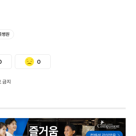
콕병원
0
0
포 금지