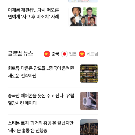
이재룡 재판行…다시 떠오른
연예계 '사고 후 미조치' 사례
글로벌 뉴스
중국
일본
베트남
희토류 다음은 광모듈…중국이 움켜쥔
새로운 전략자산
중국산 에어콘을 웃돈 주고 산다...유럽
열광시킨 메이디
스티븐 로치 '과거의 홍콩'은 끝났지만
'새로운 홍콩'은 진행중