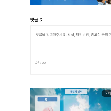
댓글
0
0
/ 300
더
arrow_forward_ios