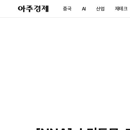
아
중국
AI
산업
재테크
주
경
제