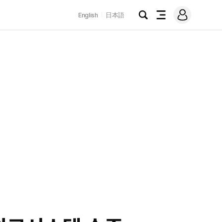
로
English
日本語
그
검
전
인
색
체
메
뉴