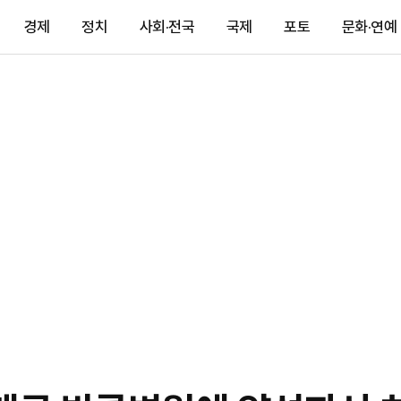
경제
정치
사회·전국
국제
포토
문화·연예