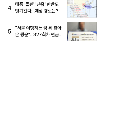
태풍 '돌핀'·'찬홈' 한반도
4
빗겨간다…예상 경로는?
"서울 여행하는 꿈 뒤 찾아
5
온 행운"…327회차 연금
복권720+ 당첨번호조회
주목