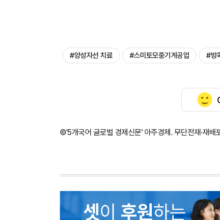
#양성자선 치료
#스미토모중기계공업
#방
©'5개국어 글로벌 경제신문' 아주경제. 무단전재·재배