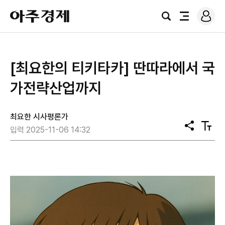
로
아
그
검
전
주
인
색
체
경
메
제
뉴
[최요한의 티키타카] 딴따라에서 국
가전략산업까지
최요한 시사평론가
공
텍
입력 2025-11-06 14:32
유
스
트
크
기