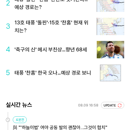
2
예상 경로는?
13호 태풍 '돌핀'·15호 '찬홈' 현재 위
3
치는?
4
'축구의 신' 메시 부친상…향년 68세
5
태풍 '찬홈' 한국 오나…예상 경로 보니
실시간 뉴스
08.09 16:58
UPDATE
4분전
與 "'하늘이법' 여야 공동 발의 괜찮아…그것이 협치"