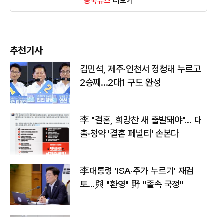
중국뉴스
더보기
추천기사
김민석, 제주·인천서 정청래 누르고
2승째…2대1 구도 완성
李 "결혼, 희망찬 새 출발돼야"… 대
출·청약 '결혼 페널티' 손본다
李대통령 'ISA·주가 누르기' 재검
토…與 "환영" 野 "졸속 국정"