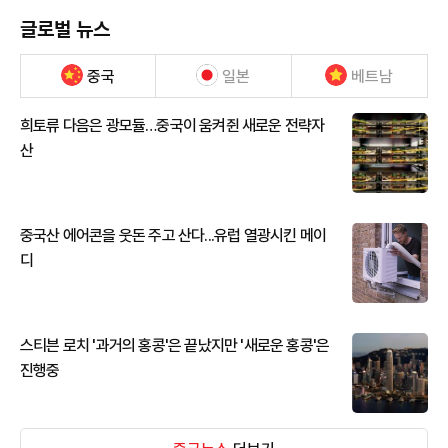
글로벌 뉴스
중국
일본
베트남
희토류 다음은 광모듈…중국이 움켜쥔 새로운 전략자
산
중국산 에어콘을 웃돈 주고 산다...유럽 열광시킨 메이
디
스티븐 로치 '과거의 홍콩'은 끝났지만 '새로운 홍콩'은
진행중