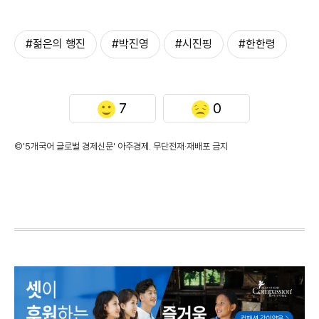
#젊은의 행진
#박진영
#시진핑
#한한령
7
0
©'5개국어 글로벌 경제신문' 아주경제. 무단전재·재배포 금지