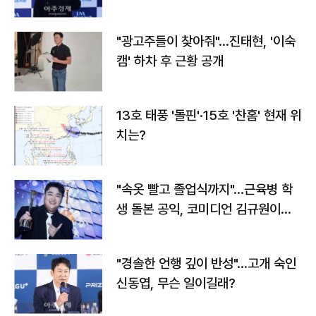
"광고주들이 찾아줘"…진태현, '이숙
캠' 하차 후 근황 공개
13호 태풍 '돌핀'·15호 '찬홈' 현재 위
치는?
"속옷 빨고 졸업식까지"…근육병 학
생 돌본 공익, 코미디언 김규원이었
다
"경솔한 언행 깊이 반성"…고개 숙인
신동엽, 무슨 일이길래?