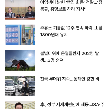
이임생이 밝힌 '빵집 회동' 전말…"정
몽규, 홍명보로 하라 지시"
주유소 기름값 12주 연속 하락…L당
1800원대 유지
불볕더위에 온열질환자 202명 발
생…3명 숨져
전국 무더위 지속…동해안 강한 비
李, 정부 세제개편안에 제동…ISA·주