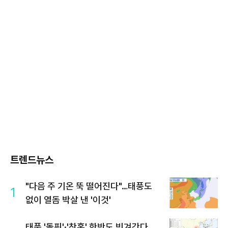
트렌드뉴스
"다음 주 기온 뚝 떨어진다"…태풍도
1
없이 열돔 박살 낸 '이것'
태풍 '돌핀'·'찬홈' 한반도 빗겨간다…