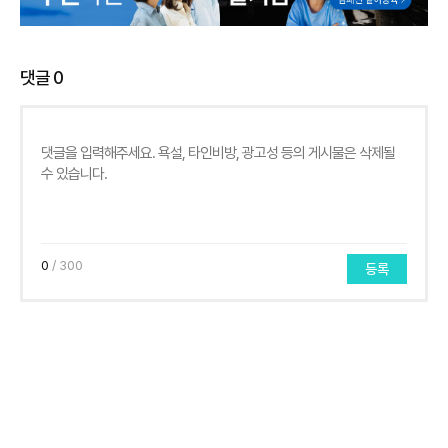
댓글
0
0
/ 300
등록