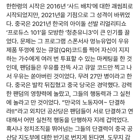
한한령의 시작은 2016년 ‘사드 배치’에 대한 괘씸죄로
시작되었지만, 2021년을 기점으로 그 성격이 바뀌었
다. 중국은 2021년 한국의 아이돌 선발 리얼리티쇼
‘프로듀스 101’을 모방한 ‘청춘유니3’이 큰 인기를 끌
었다. 문제는 그 프로그램 스폰서사 멍뉴유업이 우유
제품 뚜껑에 있는 큐알(QR)코드를 찍어 자신이 지지
하는 가수에게 여러 번 투표할 수 있는 마케팅을 한 것
인데, 팬덤들은 우유를 잔뜩 사고 큐알 코드만 찍고 나
서 우유는 쏟아버린 것이었다. 무려 27만 병이라고 한
다. 중국은 발칵 뒤집혔고 중국 당국은 경악했다. 강력
한 팬덤의 영향력에 놀랐고, 그들의 행동력과 그 실천
에 놀라고 만 것이었다. ”만국의 노동자여~ 단결하
라!!“라고 외치던 공산당은 팬덤들이 서로 단결하고 연
대해서 어떤 실천적 행동을 단행하자 지레 겁먹었다.
혹시나 정치조직을 뛰어넘는 그들의 단결력이 중국 공
산당 지도부에 대한 반기로 번지게 된다면, 도무지 감