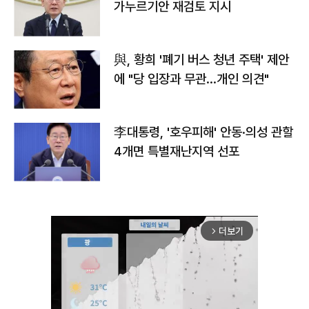
가누르기안 재검토 지시
與, 황희 '폐기 버스 청년 주택' 제안
에 "당 입장과 무관…개인 의견"
李대통령, '호우피해' 안동·의성 관할
4개면 특별재난지역 선포
더보기
arrow_forward_ios