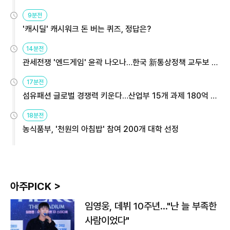
9분전
'캐시딜' 캐시워크 돈 버는 퀴즈, 정답은?
14분전
관세전쟁 '엔드게임' 윤곽 나오나…한국 新통상정책 교두보 활
용해야
17분전
섬유패션 글로벌 경쟁력 키운다…산업부 15개 과제 180억 지
원
18분전
농식품부, '천원의 아침밥' 참여 200개 대학 선정
아주PICK >
임영웅, 데뷔 10주년…"난 늘 부족한
사람이었다"