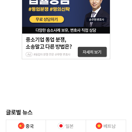
글로벌 뉴스
중국
일본
베트남