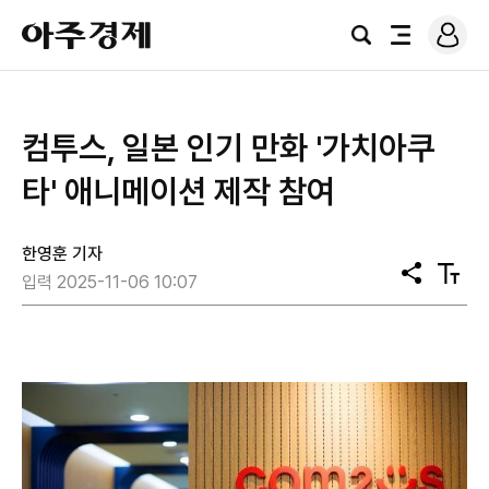
로
아
그
검
전
주
인
색
체
경
메
제
뉴
컴투스, 일본 인기 만화 '가치아쿠
타' 애니메이션 제작 참여
한영훈 기자
공
텍
입력 2025-11-06 10:07
유
스
트
크
기