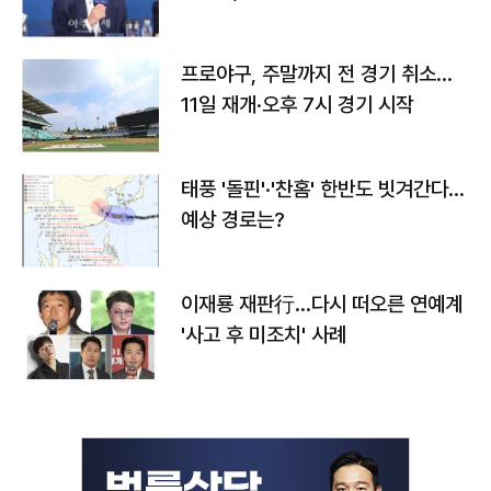
프로야구, 주말까지 전 경기 취소…
11일 재개·오후 7시 경기 시작
태풍 '돌핀'·'찬홈' 한반도 빗겨간다…
예상 경로는?
이재룡 재판行…다시 떠오른 연예계
'사고 후 미조치' 사례