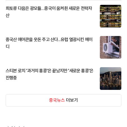
희토류 다음은 광모듈…중국이 움켜쥔 새로운 전략자
산
중국산 에어콘을 웃돈 주고 산다...유럽 열광시킨 메이
디
스티븐 로치 '과거의 홍콩'은 끝났지만 '새로운 홍콩'은
진행중
중국뉴스
더보기