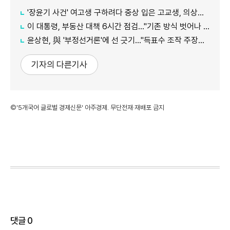
'장윤기 사건' 여고생 구하려다 중상 입은 고교생, 의상자 인정
이 대통령, 부동산 대책 6시간 점검…"기존 방식 벗어나 과감히 실행"
윤상현, 與 '부정선거론'에 선 긋기…"득표수 조작 주장은 선동"
기자의 다른기사
©'5개국어 글로벌 경제신문' 아주경제. 무단전재·재배포 금지
댓글
0