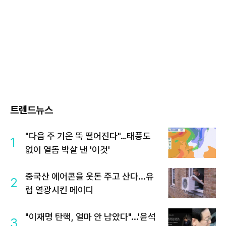
트렌드뉴스
"다음 주 기온 뚝 떨어진다"…태풍도
1
없이 열돔 박살 낸 '이것'
중국산 에어콘을 웃돈 주고 산다...유
2
럽 열광시킨 메이디
"이재명 탄핵, 얼마 안 남았다"...'윤석
3