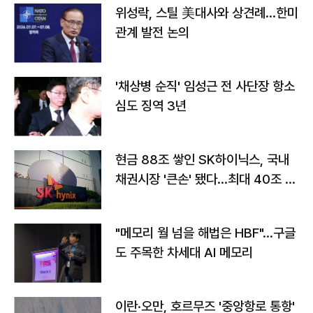
위성락, 스틸 美대사와 상견례…한미
관계 발전 논의
'채상병 순직' 임성근 전 사단장 항소
심도 징역 3년
현금 88조 쌓인 SK하이닉스, 국내
채권시장 '큰손' 됐다…최대 40조 투
자
"메모리 월 넘을 해법은 HBF"…구글
도 주목한 차세대 AI 메모리
이란·오만, 호르무즈 '중앙항로 통항'