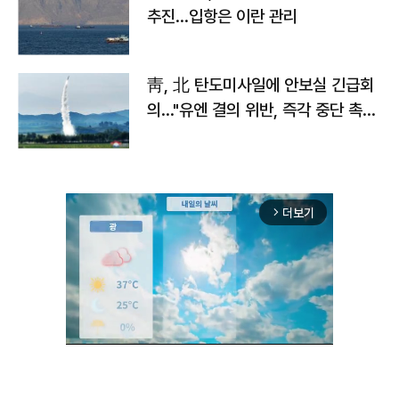
추진…입항은 이란 관리
靑, 北 탄도미사일에 안보실 긴급회
의…"유엔 결의 위반, 즉각 중단 촉
구"
더보기
arrow_forward_ios
Unmute