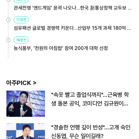
관세전쟁 '엔드게임' 윤곽 나오나…한국 新통상정책 교두보 활
용해야
17분전
섬유패션 글로벌 경쟁력 키운다…산업부 15개 과제 180억 지
원
18분전
농식품부, '천원의 아침밥' 참여 200개 대학 선정
아주PICK >
"속옷 빨고 졸업식까지"…근육병 학
생 돌본 공익, 코미디언 김규원이었
다
"경솔한 언행 깊이 반성"…고개 숙인
신동엽, 무슨 일이길래?