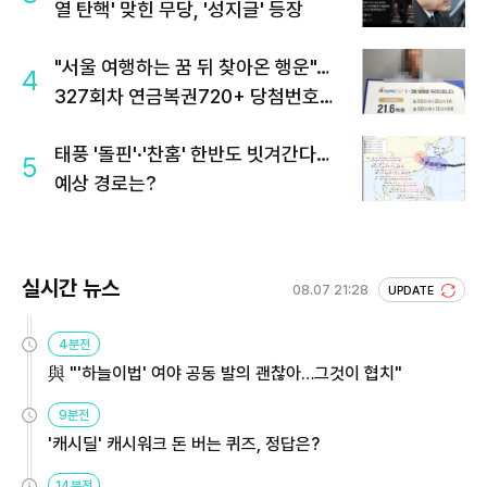
열 탄핵' 맞힌 무당, '성지글' 등장
"서울 여행하는 꿈 뒤 찾아온 행운"…
4
327회차 연금복권720+ 당첨번호조
회 주목
태풍 '돌핀'·'찬홈' 한반도 빗겨간다…
5
예상 경로는?
실시간 뉴스
08.07 21:28
UPDATE
4분전
與 "'하늘이법' 여야 공동 발의 괜찮아…그것이 협치"
9분전
'캐시딜' 캐시워크 돈 버는 퀴즈, 정답은?
14분전