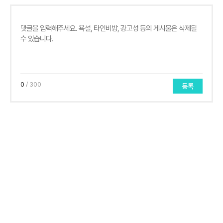
0
/ 300
등록