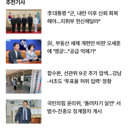
추천기사
李대통령 "군, 내란 이후 신뢰 회복
해야…지휘부 헌신해달라"
與, 부동산 세제 개편안 비판 오세훈
에 '맹공'…"공급 억제기"
합수본, 선관위 9곳 추가 압색…강남
·서초도 '투표율 허위 입력' 정황
국민의힘 윤리위, '돌려차기 실언' 서
범수·진종오 징계절차 개시