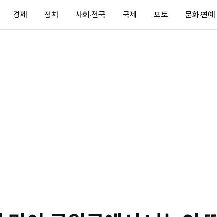
경제
정치
사회·전국
국제
포토
문화·연예