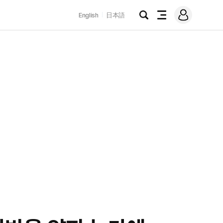
로
English
日本語
그
검
전
인
색
체
메
뉴