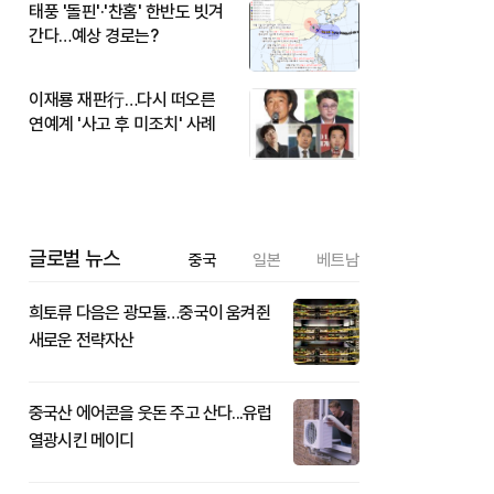
태풍 '돌핀'·'찬홈' 한반도 빗겨
간다…예상 경로는?
이재룡 재판行…다시 떠오른
연예계 '사고 후 미조치' 사례
글로벌 뉴스
중국
일본
베트남
희토류 다음은 광모듈…중국이 움켜쥔
새로운 전략자산
중국산 에어콘을 웃돈 주고 산다...유럽
열광시킨 메이디