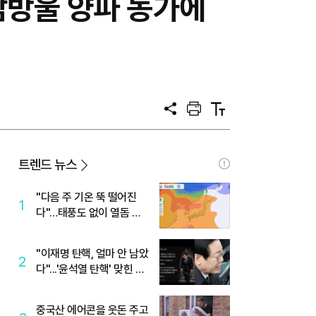
땀방울 양파 농가에
공
프
텍
유
린
스
트
트
크
기
트렌드 뉴스
"다음 주 기온 뚝 떨어진
1
다"…태풍도 없이 열돔 박
살 낸 '이것'
"이재명 탄핵, 얼마 안 남았
2
다"...'윤석열 탄핵' 맞힌 무
당, '성지글' 등장
중국산 에어콘을 웃돈 주고