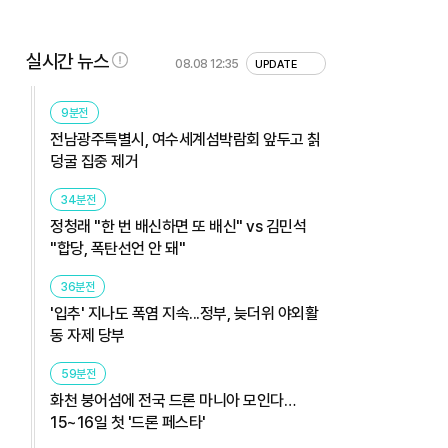
실시간 뉴스
08.08 12:35
UPDATE
9분전
전남광주특별시, 여수세계섬박람회 앞두고 칡
덩굴 집중 제거
34분전
정청래 "한 번 배신하면 또 배신" vs 김민석
"합당, 폭탄선언 안 돼"
36분전
'입추' 지나도 폭염 지속...정부, 늦더위 야외활
동 자제 당부
59분전
화천 붕어섬에 전국 드론 마니아 모인다…
15~16일 첫 '드론 페스타'