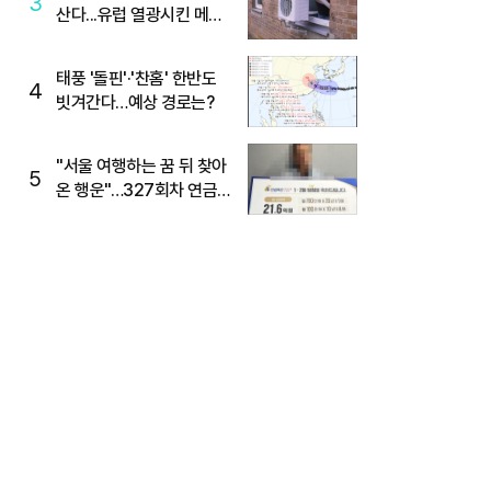
3
산다...유럽 열광시킨 메이
디
태풍 '돌핀'·'찬홈' 한반도
4
빗겨간다…예상 경로는?
"서울 여행하는 꿈 뒤 찾아
5
온 행운"…327회차 연금
복권720+ 당첨번호조회
주목