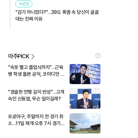
1시간전
"감기 아니었다?"…39도 폭염 속 당신이 골골
대는 진짜 이유
아주PICK
"속옷 빨고 졸업식까지"…근육
병 학생 돌본 공익, 코미디언 김
규원이었다
"경솔한 언행 깊이 반성"…고개
숙인 신동엽, 무슨 일이길래?
프로야구, 주말까지 전 경기 취
소…11일 재개·오후 7시 경기
시작