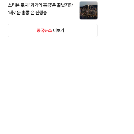
스티븐 로치 '과거의 홍콩'은 끝났지만
'새로운 홍콩'은 진행중
중국뉴스
더보기