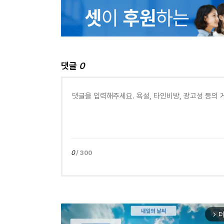
댓글
0
0
/ 300
더
arrow_forward_ios