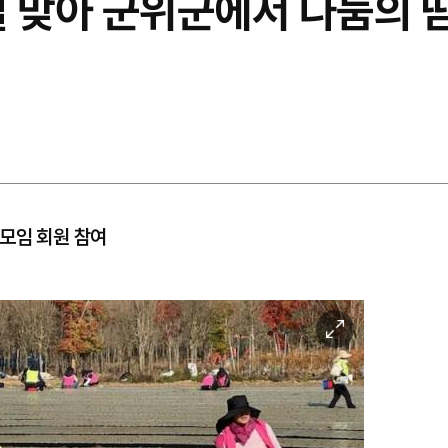
철 맞아 군위군에서 나눔의 
모임 회원 참여
이
미
지
확
대