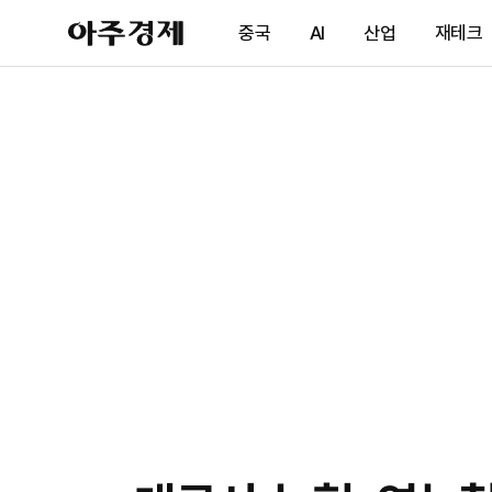
아
중국
AI
산업
재테크
주
경
제