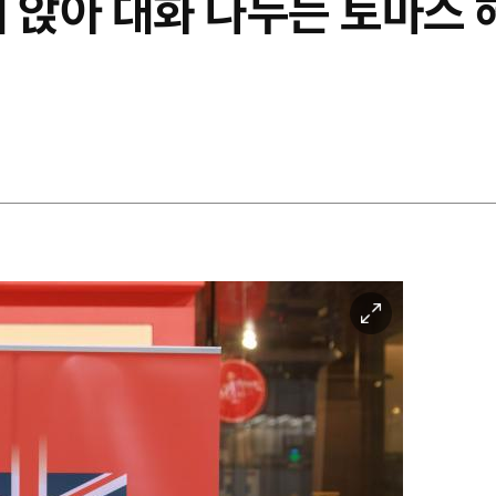
'에 앉아 대화 나누는 토마스
이
미
지
확
대