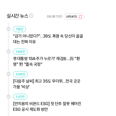
실시간 뉴스
08.08 11:31
UPDATE
11분전
"감기 아니었다?"…39도 폭염 속 당신이 골골
대는 진짜 이유
34분전
李대통령 'ISA·주가 누르기' 재검토…與 "환
영" 野 "졸속 국정"
54분전
[다음주 날씨] 최고 35도 무더위…전국 곳곳
가뭄 '비상'
1시간전
[안치용의 비욘드 ESG] 첫 단추 잘못 꿰어진
ESG 공시 제도화 방안