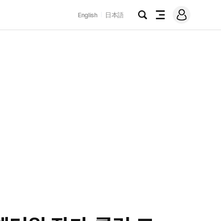
로
English
日本語
그
검
전
인
색
체
메
뉴