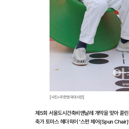
[사진=주한영국대사관]
제5회 서울도시건축비엔날레 개막을 맞아 콜린
축가 토마스 헤더윅이 '스펀 체어(Spun Cha