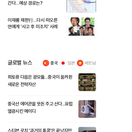
간다…예상 경로는?
이재룡 재판行…다시 떠오른
연예계 '사고 후 미조치' 사례
글로벌 뉴스
중국
일본
베트남
희토류 다음은 광모듈…중국이 움켜쥔
새로운 전략자산
중국산 에어콘을 웃돈 주고 산다...유럽
열광시킨 메이디
스티븐 로치 '과거의 홍콩'은 끝났지만