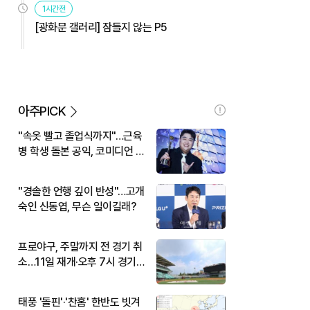
1시간전
[광화문 갤러리] 잠들지 않는 P5
아주PICK
"속옷 빨고 졸업식까지"…근육
병 학생 돌본 공익, 코미디언 김
규원이었다
"경솔한 언행 깊이 반성"…고개
숙인 신동엽, 무슨 일이길래?
프로야구, 주말까지 전 경기 취
소…11일 재개·오후 7시 경기
시작
태풍 '돌핀'·'찬홈' 한반도 빗겨