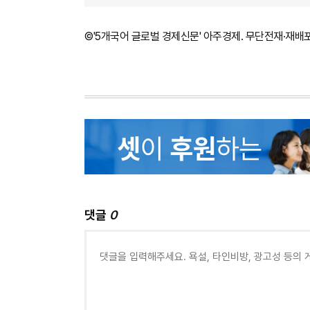
©'5개국어 글로벌 경제신문' 아주경제. 무단전재·재배
댓글
0