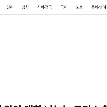
경제
정치
사회·전국
국제
포토
문화·연예