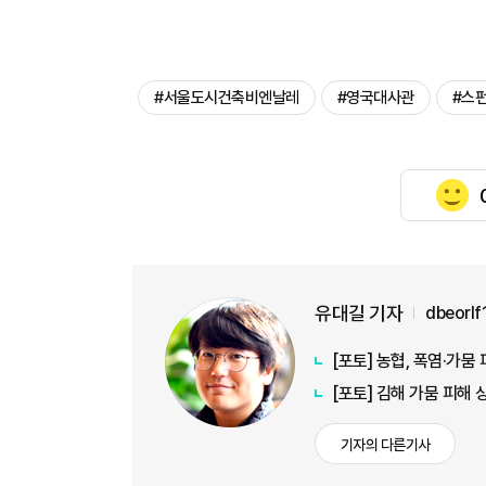
#서울도시건축비엔날레
#영국대사관
#스펀
유대길 기자
dbeorl
[포토] 농협, 폭염·가
[포토] 김해 가뭄 피해
기자의 다른기사