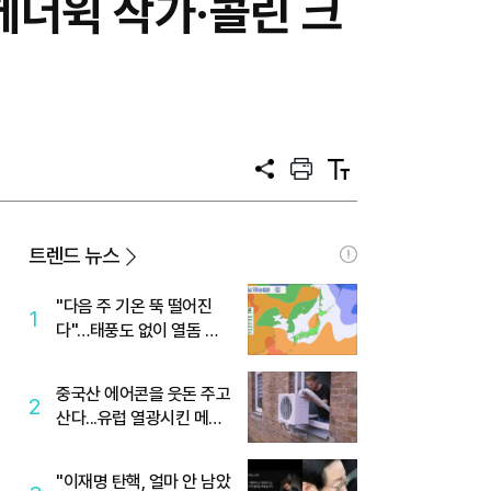
 헤더윅 작가·콜린 크
공
프
텍
유
린
스
트
트
크
기
트렌드 뉴스
"다음 주 기온 뚝 떨어진
1
다"…태풍도 없이 열돔 박
살 낸 '이것'
중국산 에어콘을 웃돈 주고
2
산다...유럽 열광시킨 메이
디
"이재명 탄핵, 얼마 안 남았