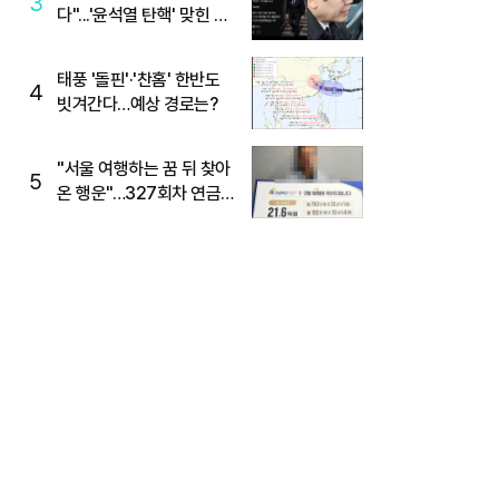
3
다"...'윤석열 탄핵' 맞힌 무
당, '성지글' 등장
태풍 '돌핀'·'찬홈' 한반도
4
빗겨간다…예상 경로는?
"서울 여행하는 꿈 뒤 찾아
5
온 행운"…327회차 연금
복권720+ 당첨번호조회
주목