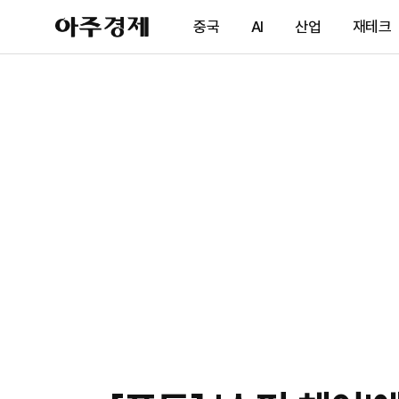
아
중국
AI
산업
재테크
주
경
제