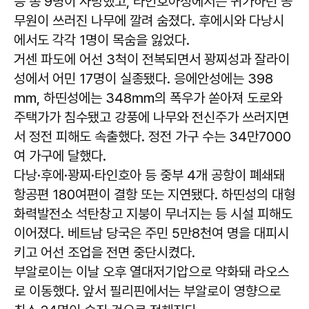
등 총 9명이 사망했고, 타인호아성에서는 귀가하던 공
무원이 쓰러진 나무에 깔려 숨졌다. 후에시와 다낭시
에서도 각각 1명이 목숨을 잃었다.
거센 파도에 어선 3척이 전복되면서 꽝찌성과 잘라이
성에서 어민 17명이 실종됐다. 응에안성에는 398
㎜, 하띤성에는 348㎜의 폭우가 쏟아져 도로와
주택가가 침수됐고 강풍에 나무와 전신주가 쓰러지면
서 정전 피해도 속출했다. 정전 가구 수는 34만7000
여 가구에 달했다.
다낭·후에·꽝찌·타인호아 등 중부 4개 공항이 폐쇄돼
항공편 180여편이 결항 또는 지연됐다. 하띤성의 대형
화력발전소 석탄창고 지붕이 무너지는 등 시설 피해도
이어졌다. 베트남 당국은 주민 5만8천여 명을 대피시
키고 어선 조업을 전면 중단시켰다.
부알로이는 이날 오후 열대저기압으로 약화돼 라오스
로 이동했다. 앞서 필리핀에서는 부알로이 영향으로