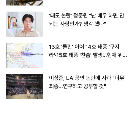
'태도 논란' 정준원 "난 배우 하면 안
되는 사람인가? 생각 했다"
13호 '돌핀' 이어 14호 태풍 '구지
라'·15호 태풍 '찬홈' 발생…현재 위
치와 이동경로는?
이상준, LA 공연 논란에 사과 "너무
죄송…연구하고 공부할 것"