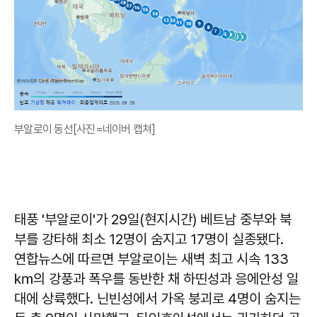
부알로이 동선[사진=네이버 캡쳐]
태풍 '부알로이'가 29일(현지시간) 베트남 중부와 북
부를 강타해 최소 12명이 숨지고 17명이 실종됐다.
연합뉴스에 따르면 부알로이는 새벽 최고 시속 133
㎞의 강풍과 폭우를 동반한 채 하띤성과 응에안성 일
대에 상륙했다. 닌빈성에서 가옥 붕괴로 4명이 숨지는