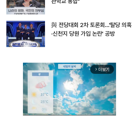
관학교 통합"
與 전당대회 2차 토론회…'탈당 의혹
·신천지 당원 가입 논란' 공방
더보기
arrow_forward_ios
Unmute