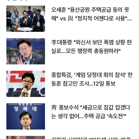
오세훈 "용산공원 주택공급 동의 못
해" vs 與 "정치적 어젠다로 사용"
맞불
李대통령 "외신서 보던 폭염 상황 현
실로…모든 행정력 총동원하라"
종합특검, '계엄 당정대 회의 참석' 한
동훈 참고인 조사...12일 통보
靑 홍보수석 "세금으로 집값 잡겠다
는 생각 없어…주택 공급 '속도전'"