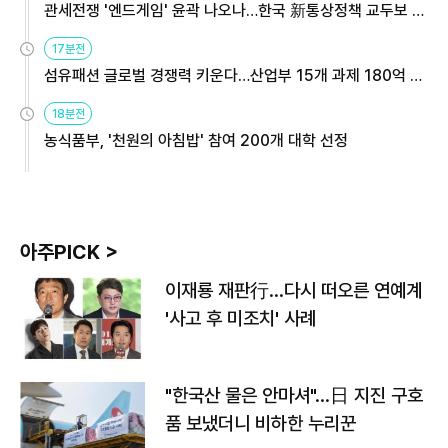
관세전쟁 '엔드게임' 윤곽 나오나…한국 新통상정책 교두보 활
용해야
17분전
섬유패션 글로벌 경쟁력 키운다…산업부 15개 과제 180억 지
원
18분전
농식품부, '천원의 아침밥' 참여 200개 대학 선정
아주PICK >
이재룡 재판行…다시 떠오른 연예계
'사고 후 미조치' 사례
"한국산 물은 안마셔"…日 지진 구호
품 보냈더니 비하한 누리꾼