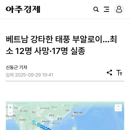
로
아
그
검
전
주
인
색
체
경
메
제
뉴
베트남 강타한 태풍 부알로이…최
소 12명 사망·17명 실종
신동근 기자
공
텍
입력 2025-09-29 19:41
유
스
트
크
기