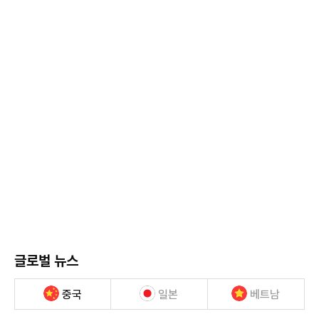
글로벌 뉴스
중국
일본
베트남