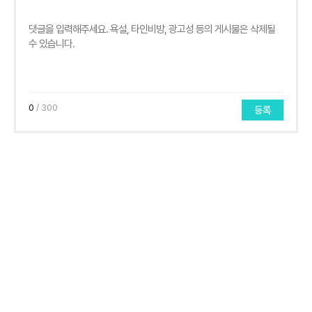
0
/ 300
등록