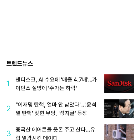
트렌드뉴스
샌디스크, AI 수요에 '매출 4.7배'…가
1
이던스 실망에 '주가는 하락'
"이재명 탄핵, 얼마 안 남았다"...'윤석
2
열 탄핵' 맞힌 무당, '성지글' 등장
중국산 에어콘을 웃돈 주고 산다...유
3
럽 열광시킨 메이디