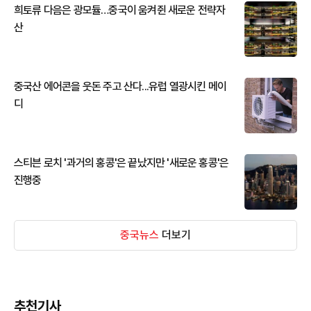
희토류 다음은 광모듈…중국이 움켜쥔 새로운 전략자
산
중국산 에어콘을 웃돈 주고 산다...유럽 열광시킨 메이
디
스티븐 로치 '과거의 홍콩'은 끝났지만 '새로운 홍콩'은
진행중
중국뉴스
더보기
추천기사