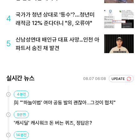
국가가 청년 상대로 '통수'?...청년미
4
래적금 12% 준다더니 "응, 오류야"
신남성연대 배인규 대표 사망…인천 아
5
파트서 숨진 채 발견
실시간 뉴스
08.07 06:08
UPDATE
4분전
與 "'하늘이법' 여야 공동 발의 괜찮아…그것이 협치"
9분전
'캐시딜' 캐시워크 돈 버는 퀴즈, 정답은?
14분전