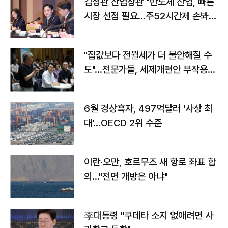
김정관 산업장관 "반도체 산업, 빠른
시장 선점 필요…주52시간제 손봐
야"
"집값보다 전월세가 더 불안해질 수
도"…전문가들, 세제개편안 부작용
우려
6월 경상흑자, 497억달러 '사상 최
대'…OECD 2위 수준
이란·오만, 호르무즈 새 항로 좌표 합
의…"전면 개방은 아냐"
李대통령 "쿠데타 소지 없애려면 사