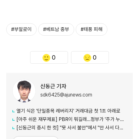
#부알로이
#베트남 중부
#태풍 피해
0
0
신동근 기자
sdk6425@ajunews.com
열기 식은 '단일종목 레버리지' 거래대금 첫 1조 아래로
[아주 쉬운 재무제표] PBR이 뭐길래…정부가 '주가 누르기'에 칼 빼든 이유
[신동근의 증시 한 컷] "못 사서 불안"에서 "안 사서 다행"으로…증시 덮친 '조모'