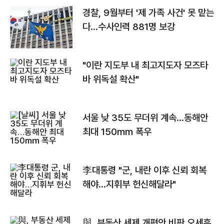
경찰, 9월부터 '제 가족 사건' 못 맡는
다…수사인력 881명 보강
"이란 지도부 내 최고지도자 모즈타
바 위독설 확산"
서울 낮 35도 무더위 계속…동해안
최대 150㎜ 폭우
李대통령 "군, 내란 이후 신뢰 회복
해야…지휘부 헌신해달라"
與, 부동산 세제 개편안 비판 오세훈