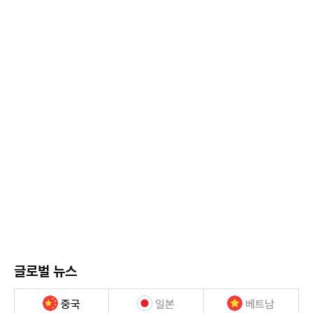
글로벌 뉴스
중국
일본
베트남