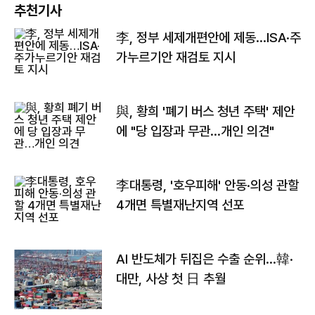
추천기사
李, 정부 세제개편안에 제동…ISA·주
가누르기안 재검토 지시
與, 황희 '폐기 버스 청년 주택' 제안
에 "당 입장과 무관…개인 의견"
李대통령, '호우피해' 안동·의성 관할
4개면 특별재난지역 선포
AI 반도체가 뒤집은 수출 순위…韓·
대만, 사상 첫 日 추월