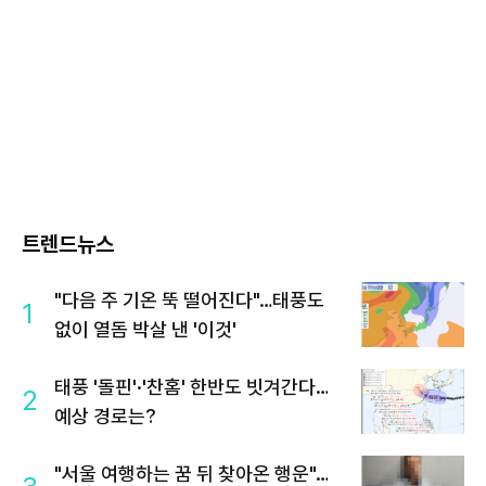
트렌드뉴스
"다음 주 기온 뚝 떨어진다"…태풍도
1
없이 열돔 박살 낸 '이것'
태풍 '돌핀'·'찬홈' 한반도 빗겨간다…
2
예상 경로는?
"서울 여행하는 꿈 뒤 찾아온 행운"…