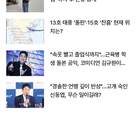
13호 태풍 '돌핀'·15호 '찬홈' 현재 위
치는?
"속옷 빨고 졸업식까지"…근육병 학
생 돌본 공익, 코미디언 김규원이었
다
"경솔한 언행 깊이 반성"…고개 숙인
신동엽, 무슨 일이길래?