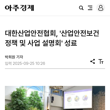
로
아
그
검
전
주
인
색
체
경
메
제
뉴
대한산업안전협회, '산업안전보건
정책 및 사업 설명회' 성료
박희원 기자
공
텍
입력 2025-09-25 10:26
유
스
트
크
기