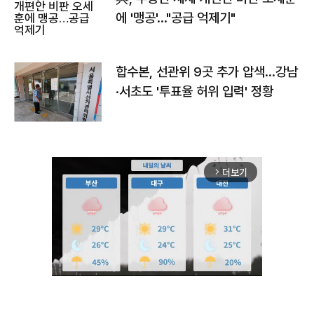
에 '맹공'…"공급 억제기"
합수본, 선관위 9곳 추가 압색…강남
·서초도 '투표율 허위 입력' 정황
더보기
arrow_forward_ios