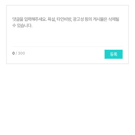
0
/ 300
등록