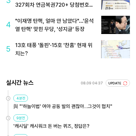
3
327회차 연금복권720+ 당첨번호조
회 주목
"이재명 탄핵, 얼마 안 남았다"...'윤석
4
열 탄핵' 맞힌 무당, '성지글' 등장
13호 태풍 '돌핀'·15호 '찬홈' 현재 위
5
치는?
실시간 뉴스
08.09 04:37
UPDATE
4분전
與 "'하늘이법' 여야 공동 발의 괜찮아…그것이 협치"
9분전
'캐시딜' 캐시워크 돈 버는 퀴즈, 정답은?