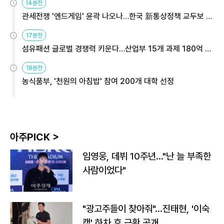
14분전
관세전쟁 '엔드게임' 윤곽 나오나…한국 新통상정책 교두보 활
용해야
17분전
섬유패션 글로벌 경쟁력 키운다…산업부 15개 과제 180억 지
원
18분전
농식품부, '천원의 아침밥' 참여 200개 대학 선정
아주PICK >
임영웅, 데뷔 10주년…"난 늘 부족한
사람이었다"
"광고주들이 찾아줘"…진태현, '이숙
캠' 하차 후 근황 공개