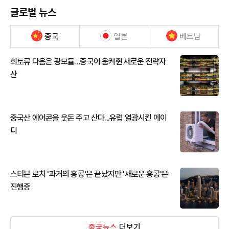
글로벌 뉴스
중국
일본
베트남
희토류 다음은 광모듈…중국이 움켜쥔 새로운 전략자
산
중국산 에어콘을 웃돈 주고 산다...유럽 열광시킨 메이
디
스티븐 로치 '과거의 홍콩'은 끝났지만 '새로운 홍콩'은
진행중
중국뉴스
더보기