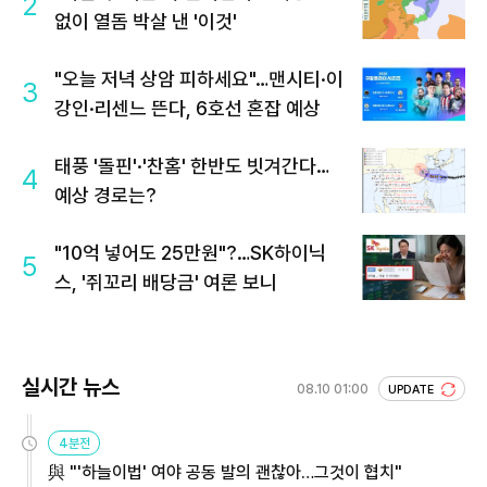
2
없이 열돔 박살 낸 '이것'
"오늘 저녁 상암 피하세요"…맨시티·이
3
강인·리센느 뜬다, 6호선 혼잡 예상
태풍 '돌핀'·'찬홈' 한반도 빗겨간다…
4
예상 경로는?
"10억 넣어도 25만원"?…SK하이닉
5
스, '쥐꼬리 배당금' 여론 보니
실시간 뉴스
08.10 01:00
UPDATE
4분전
與 "'하늘이법' 여야 공동 발의 괜찮아…그것이 협치"