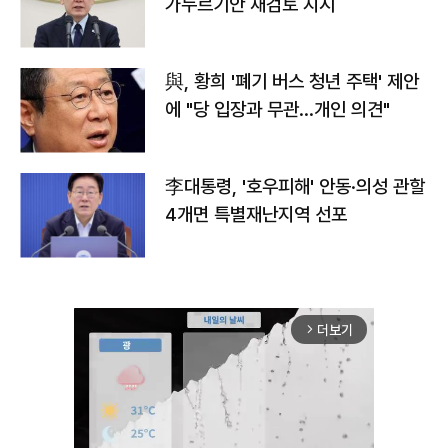
가누르기안 재검토 지시
與, 황희 '폐기 버스 청년 주택' 제안
에 "당 입장과 무관…개인 의견"
李대통령, '호우피해' 안동·의성 관할
4개면 특별재난지역 선포
더보기
arrow_forward_ios