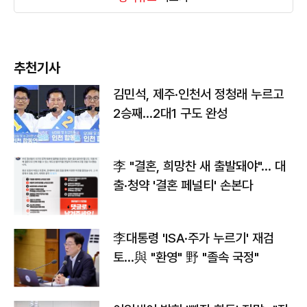
추천기사
김민석, 제주·인천서 정청래 누르고
2승째…2대1 구도 완성
李 "결혼, 희망찬 새 출발돼야"… 대
출·청약 '결혼 페널티' 손본다
李대통령 'ISA·주가 누르기' 재검
토…與 "환영" 野 "졸속 국정"