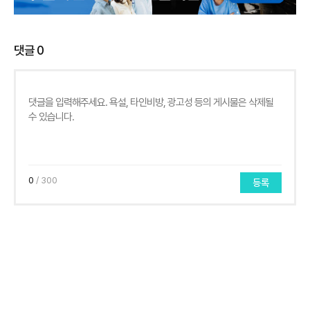
댓글
0
0
/ 300
등록