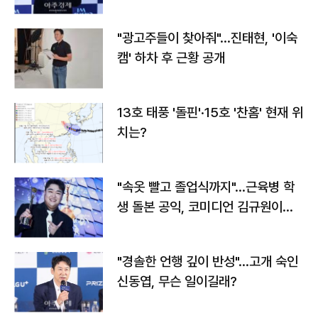
"광고주들이 찾아줘"…진태현, '이숙
캠' 하차 후 근황 공개
13호 태풍 '돌핀'·15호 '찬홈' 현재 위
치는?
"속옷 빨고 졸업식까지"…근육병 학
생 돌본 공익, 코미디언 김규원이었
다
"경솔한 언행 깊이 반성"…고개 숙인
신동엽, 무슨 일이길래?