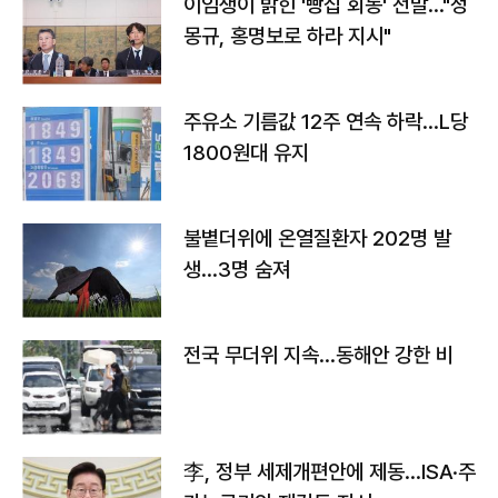
이임생이 밝힌 '빵집 회동' 전말…"정
몽규, 홍명보로 하라 지시"
주유소 기름값 12주 연속 하락…L당
1800원대 유지
불볕더위에 온열질환자 202명 발
생…3명 숨져
전국 무더위 지속…동해안 강한 비
李, 정부 세제개편안에 제동…ISA·주