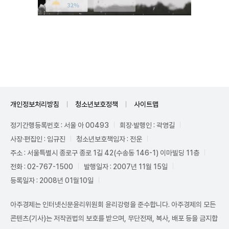
Unmute
개인정보처리방침
청소년보호정책
사이트맵
정기간행등록번호 : 서울 아 00493
회장·발행인 : 곽영길
사장·편집인 : 임규진
청소년보호책임자 : 전운
주소 : 서울특별시 종로구 종로 1길 42(수송동 146-1) 이마빌딩 11층
전화 : 02-767-1500
발행일자 : 2007년 11월 15일
등록일자 : 2008년 01월10일
아주경제는 인터넷신문윤리위원회 윤리강령을 준수합니다. 아주경제의 모든
콘텐츠(기사)는 저작권법의 보호를 받으며, 무단전재, 복사, 배포 등을 금지합