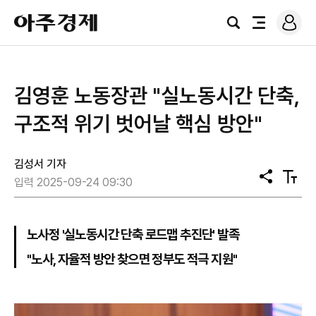
로
아
그
검
전
주
인
색
체
경
메
제
뉴
김영훈 노동장관 "실노동시간 단축,
구조적 위기 벗어날 핵심 방안"
김성서 기자
공
텍
입력 2025-09-24 09:30
유
스
트
크
기
노사정 '실노동시간 단축 로드맵 추진단' 발족
"노사, 자율적 방안 찾으면 정부도 적극 지원"