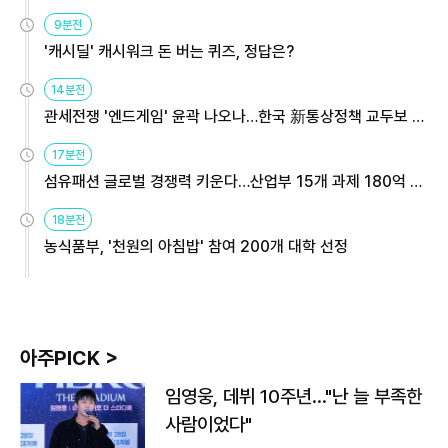
9분전
'캐시딜' 캐시워크 돈 버는 퀴즈, 정답은?
14분전
관세전쟁 '엔드게임' 윤곽 나오나…한국 新통상정책 교두보 활
용해야
17분전
섬유패션 글로벌 경쟁력 키운다…산업부 15개 과제 180억 지
원
18분전
농식품부, '천원의 아침밥' 참여 200개 대학 선정
아주PICK >
임영웅, 데뷔 10주년…"난 늘 부족한
사람이었다"