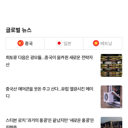
글로벌 뉴스
중국
일본
베트남
희토류 다음은 광모듈…중국이 움켜쥔 새로운 전략자
산
중국산 에어콘을 웃돈 주고 산다...유럽 열광시킨 메이
디
스티븐 로치 '과거의 홍콩'은 끝났지만 '새로운 홍콩'은
진행중