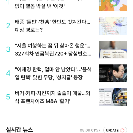
1
없이 열돔 박살 낸 '이것'
태풍 '돌핀'·'찬홈' 한반도 빗겨간다…
2
예상 경로는?
"서울 여행하는 꿈 뒤 찾아온 행운"…
3
327회차 연금복권720+ 당첨번호조
회 주목
"이재명 탄핵, 얼마 안 남았다"...'윤석
4
열 탄핵' 맞힌 무당, '성지글' 등장
버거·커피·치킨까지 줄줄이 매물…외
5
식 프랜차이즈 M&A '활기'
실시간 뉴스
08.09 01:57
UPDATE