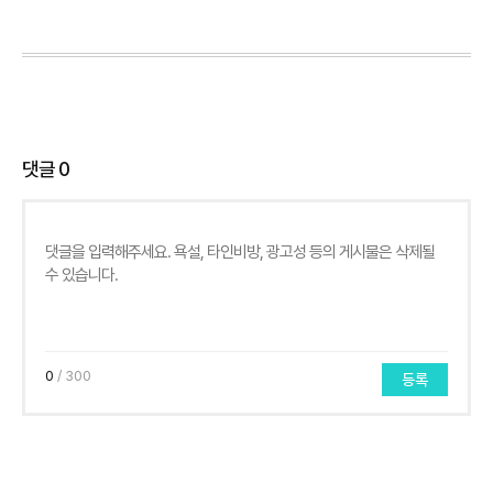
댓글
0
0
/ 300
등록