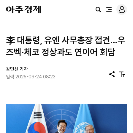
로
아
그
검
전
주
인
색
체
경
메
제
뉴
李 대통령, 유엔 사무총장 접견…우
즈벡·체코 정상과도 연이어 회담
강민선 기자
공
텍
입력 2025-09-24 08:23
유
스
트
크
기