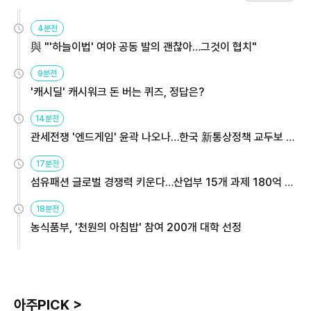
4분전
與 "'하늘이법' 여야 공동 발의 괜찮아…그것이 협치"
9분전
'캐시딜' 캐시워크 돈 버는 퀴즈, 정답은?
14분전
관세전쟁 '엔드게임' 윤곽 나오나…한국 新통상정책 교두보 활
용해야
17분전
섬유패션 글로벌 경쟁력 키운다…산업부 15개 과제 180억 지
원
18분전
농식품부, '천원의 아침밥' 참여 200개 대학 선정
아주PICK >