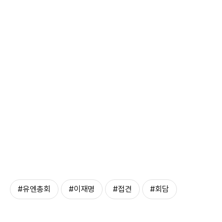
#유엔총회
#이재명
#접견
#회담