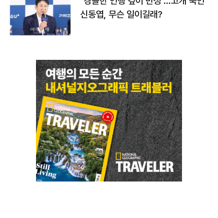
"경솔한 언행 깊이 반성"…고개 숙인
신동엽, 무슨 일이길래?