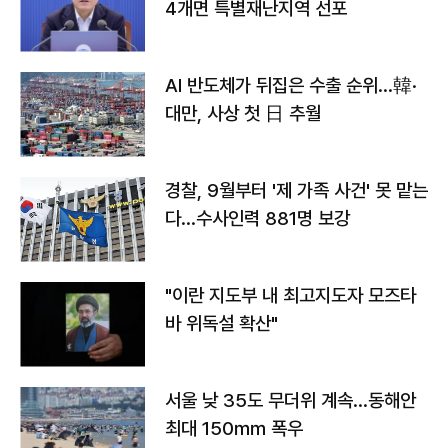
4개면 특별재난지역 선포
AI 반도체가 뒤집은 수출 순위…韓·
대만, 사상 첫 日 추월
경찰, 9월부터 '제 가족 사건' 못 맡는
다…수사인력 881명 보강
"이란 지도부 내 최고지도자 모즈타
바 위독설 확산"
서울 낮 35도 무더위 계속…동해안
최대 150㎜ 폭우