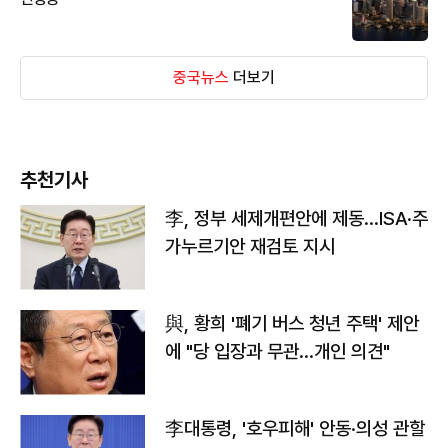
중국뉴스
더보기
추천기사
李, 정부 세제개편안에 제동…ISA·주
가누르기안 재검토 지시
與, 황희 '폐기 버스 청년 주택' 제안
에 "당 입장과 무관…개인 의견"
李대통령, '호우피해' 안동·의성 관할