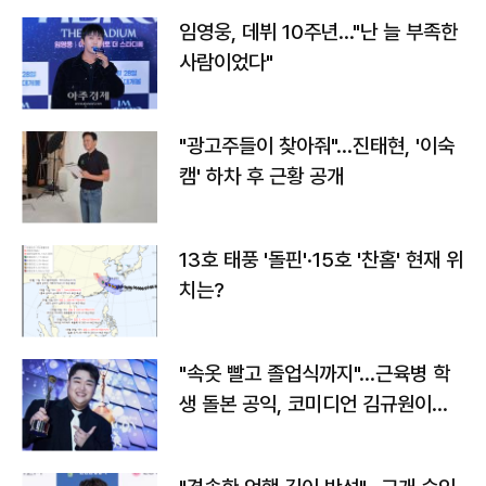
임영웅, 데뷔 10주년…"난 늘 부족한
사람이었다"
"광고주들이 찾아줘"…진태현, '이숙
캠' 하차 후 근황 공개
13호 태풍 '돌핀'·15호 '찬홈' 현재 위
치는?
"속옷 빨고 졸업식까지"…근육병 학
생 돌본 공익, 코미디언 김규원이었
다