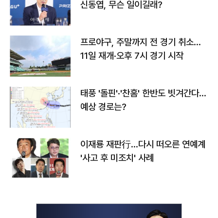
신동엽, 무슨 일이길래?
프로야구, 주말까지 전 경기 취소…
11일 재개·오후 7시 경기 시작
태풍 '돌핀'·'찬홈' 한반도 빗겨간다…
예상 경로는?
이재룡 재판行…다시 떠오른 연예계
'사고 후 미조치' 사례