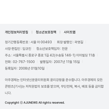
Mute
개인정보처리방침
청소년보호정책
사이트맵
정기간행등록번호 : 서울 아 00493
회장·발행인 : 곽영길
사장·편집인 : 임규진
청소년보호책임자 : 전운
주소 : 서울특별시 종로구 종로 1길 42(수송동 146-1) 이마빌딩 11층
전화 : 02-767-1500
발행일자 : 2007년 11월 15일
등록일자 : 2008년 01월10일
아주경제는 인터넷신문윤리위원회 윤리강령을 준수합니다. 아주경제의 모든
콘텐츠(기사)는 저작권법의 보호를 받으며, 무단전재, 복사, 배포 등을 금지합
니다.
Copyright ⓒ AJUNEWS All rights reserved.