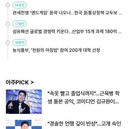
14분전
관세전쟁 '엔드게임' 윤곽 나오나…한국 新통상정책 교두보 활
용해야
17분전
섬유패션 글로벌 경쟁력 키운다…산업부 15개 과제 180억 지
원
18분전
농식품부, '천원의 아침밥' 참여 200개 대학 선정
아주PICK >
"속옷 빨고 졸업식까지"…근육병 학
생 돌본 공익, 코미디언 김규원이었
다
"경솔한 언행 깊이 반성"…고개 숙인