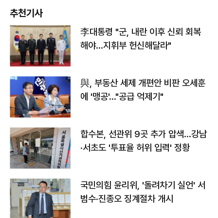
추천기사
李대통령 "군, 내란 이후 신뢰 회복
해야…지휘부 헌신해달라"
與, 부동산 세제 개편안 비판 오세훈
에 '맹공'…"공급 억제기"
합수본, 선관위 9곳 추가 압색…강남
·서초도 '투표율 허위 입력' 정황
국민의힘 윤리위, '돌려차기 실언' 서
범수·진종오 징계절차 개시