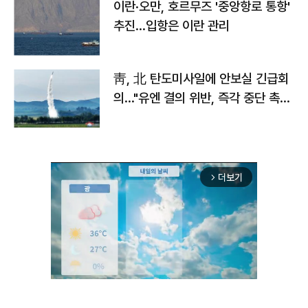
이란·오만, 호르무즈 '중앙항로 통항'
추진…입항은 이란 관리
靑, 北 탄도미사일에 안보실 긴급회
의…"유엔 결의 위반, 즉각 중단 촉
구"
더보기
arrow_forward_ios