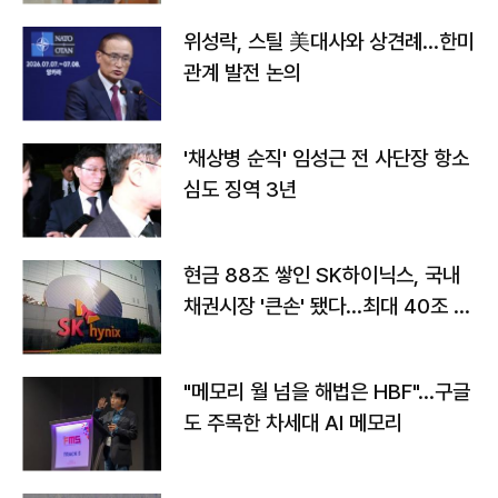
위성락, 스틸 美대사와 상견례…한미
관계 발전 논의
'채상병 순직' 임성근 전 사단장 항소
심도 징역 3년
현금 88조 쌓인 SK하이닉스, 국내
채권시장 '큰손' 됐다…최대 40조 투
자
"메모리 월 넘을 해법은 HBF"…구글
도 주목한 차세대 AI 메모리