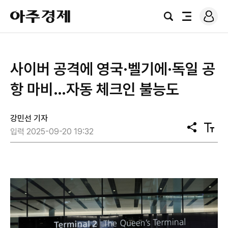
로
아
그
검
전
주
인
색
체
경
메
제
뉴
사이버 공격에 영국·벨기에·독일 공
항 마비…자동 체크인 불능도
강민선 기자
공
텍
입력 2025-09-20 19:32
유
스
트
크
기