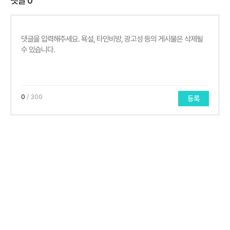
댓글
0
0
/ 300
등록