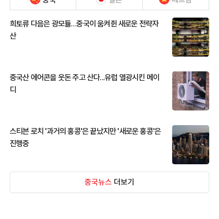
희토류 다음은 광모듈…중국이 움켜쥔 새로운 전략자
산
중국산 에어콘을 웃돈 주고 산다...유럽 열광시킨 메이
디
스티븐 로치 '과거의 홍콩'은 끝났지만 '새로운 홍콩'은
진행중
중국뉴스
더보기