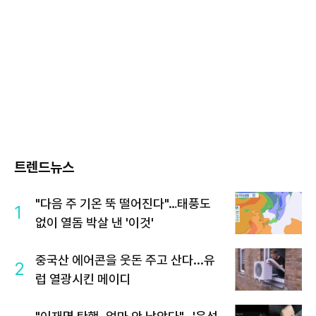
트렌드뉴스
"다음 주 기온 뚝 떨어진다"…태풍도
1
없이 열돔 박살 낸 '이것'
중국산 에어콘을 웃돈 주고 산다...유
2
럽 열광시킨 메이디