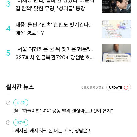
"이재명 탄핵, 얼마 안 남았다"...'윤석
3
열 탄핵' 맞힌 무당, '성지글' 등장
태풍 '돌핀'·'찬홈' 한반도 빗겨간다…
4
예상 경로는?
"서울 여행하는 꿈 뒤 찾아온 행운"…
5
327회차 연금복권720+ 당첨번호조
회 주목
실시간 뉴스
08.08 05:02
UPDATE
4분전
與 "'하늘이법' 여야 공동 발의 괜찮아…그것이 협치"
9분전
'캐시딜' 캐시워크 돈 버는 퀴즈, 정답은?