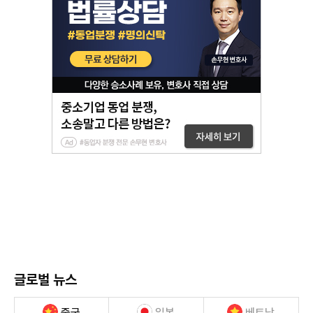
글로벌 뉴스
중국
일본
베트남