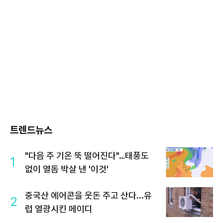
트렌드뉴스
"다음 주 기온 뚝 떨어진다"…태풍도
1
없이 열돔 박살 낸 '이것'
중국산 에어콘을 웃돈 주고 산다...유
2
럽 열광시킨 메이디