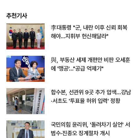
추천기사
李대통령 "군, 내란 이후 신뢰 회복
해야…지휘부 헌신해달라"
與, 부동산 세제 개편안 비판 오세훈
에 '맹공'…"공급 억제기"
합수본, 선관위 9곳 추가 압색…강남
·서초도 '투표율 허위 입력' 정황
국민의힘 윤리위, '돌려차기 실언' 서
범수·진종오 징계절차 개시