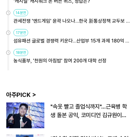
'캐시딜' 캐시워크 돈 버는 퀴즈, 정답은?
14분전
관세전쟁 '엔드게임' 윤곽 나오나…한국 新통상정책 교두보 활
용해야
17분전
섬유패션 글로벌 경쟁력 키운다…산업부 15개 과제 180억 지
원
18분전
농식품부, '천원의 아침밥' 참여 200개 대학 선정
아주PICK >
"속옷 빨고 졸업식까지"…근육병 학
생 돌본 공익, 코미디언 김규원이었
다