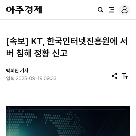
로
아
그
검
전
주
인
색
체
경
메
제
뉴
[속보] KT, 한국인터넷진흥원에 서
버 침해 정황 신고
박희원 기자
공
텍
입력 2025-09-19 09:33
유
스
트
크
기