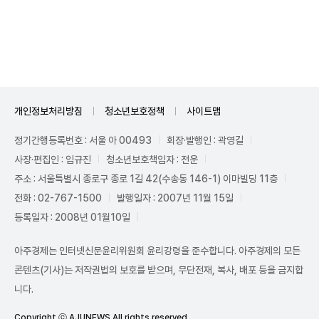
Mute
개인정보처리방침
청소년보호정책
사이트맵
정기간행등록번호 : 서울 아 00493
회장·발행인 : 곽영길
사장·편집인 : 임규진
청소년보호책임자 : 전운
주소 : 서울특별시 종로구 종로 1길 42(수송동 146-1) 이마빌딩 11층
전화 : 02-767-1500
발행일자 : 2007년 11월 15일
등록일자 : 2008년 01월10일
아주경제는 인터넷신문윤리위원회 윤리강령을 준수합니다. 아주경제의 모든
콘텐츠(기사)는 저작권법의 보호를 받으며, 무단전재, 복사, 배포 등을 금지합
니다.
Copyright ⓒ AJUNEWS All rights reserved.