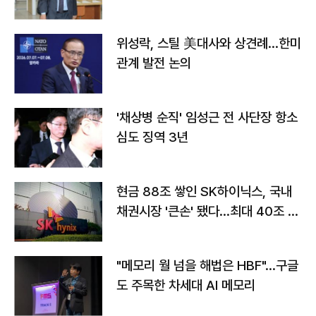
위성락, 스틸 美대사와 상견례…한미
관계 발전 논의
'채상병 순직' 임성근 전 사단장 항소
심도 징역 3년
현금 88조 쌓인 SK하이닉스, 국내
채권시장 '큰손' 됐다…최대 40조 투
자
"메모리 월 넘을 해법은 HBF"…구글
도 주목한 차세대 AI 메모리