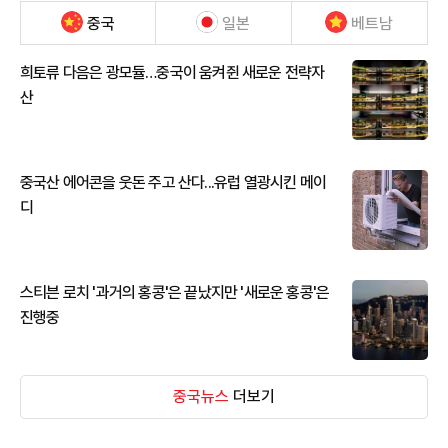
중국
일본
베트남
희토류 다음은 광모듈…중국이 움켜쥔 새로운 전략자
산
중국산 에어콘을 웃돈 주고 산다...유럽 열광시킨 메이
디
스티븐 로치 '과거의 홍콩'은 끝났지만 '새로운 홍콩'은
진행중
중국뉴스
더보기