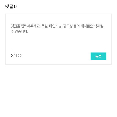
댓글
0
0
/ 300
등록