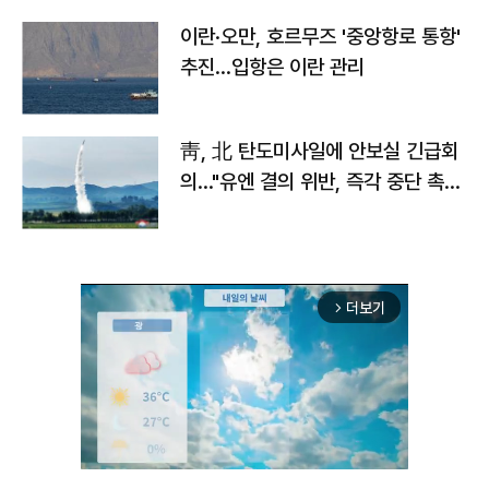
이란·오만, 호르무즈 '중앙항로 통항'
추진…입항은 이란 관리
靑, 北 탄도미사일에 안보실 긴급회
의…"유엔 결의 위반, 즉각 중단 촉
구"
더보기
arrow_forward_ios