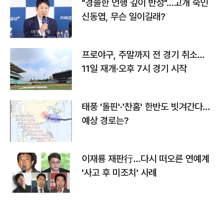
"경솔한 언행 깊이 반성"…고개 숙인
신동엽, 무슨 일이길래?
프로야구, 주말까지 전 경기 취소…
11일 재개·오후 7시 경기 시작
태풍 '돌핀'·'찬홈' 한반도 빗겨간다…
예상 경로는?
이재룡 재판行…다시 떠오른 연예계
'사고 후 미조치' 사례