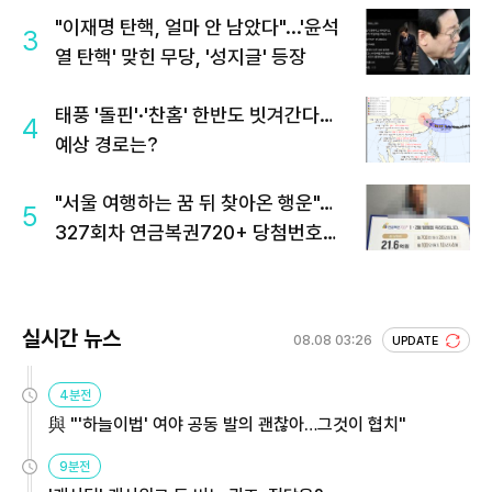
"이재명 탄핵, 얼마 안 남았다"...'윤석
3
열 탄핵' 맞힌 무당, '성지글' 등장
태풍 '돌핀'·'찬홈' 한반도 빗겨간다…
4
예상 경로는?
"서울 여행하는 꿈 뒤 찾아온 행운"…
5
327회차 연금복권720+ 당첨번호조
회 주목
실시간 뉴스
08.08 03:26
UPDATE
4분전
與 "'하늘이법' 여야 공동 발의 괜찮아…그것이 협치"
9분전