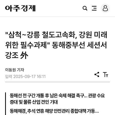
로
아
그
검
전
주
인
색
체
경
메
제
뉴
"삼척~강릉 철도고속화, 강원 미래
위한 필수과제" 동해중부선 세션서
강조 外
이동원 기자
공
텍
입력 2025-09-17 16:11
유
스
트
크
기
동해선 전 구간 개통 후 남은 숙제 해결 촉구... 관광 수요
증대 및 물류 산업 견인 기대
동해해경, 추석 연휴 해양 안전관리 종합대책 가동…