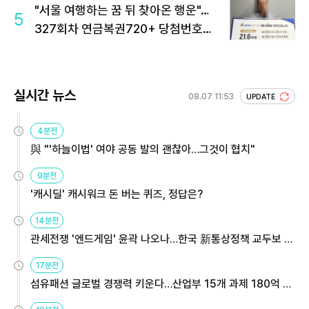
"서울 여행하는 꿈 뒤 찾아온 행운"…
5
327회차 연금복권720+ 당첨번호조
회 주목
실시간 뉴스
08.07 11:53
UPDATE
4분전
與 "'하늘이법' 여야 공동 발의 괜찮아…그것이 협치"
9분전
'캐시딜' 캐시워크 돈 버는 퀴즈, 정답은?
14분전
관세전쟁 '엔드게임' 윤곽 나오나…한국 新통상정책 교두보 활
용해야
17분전
섬유패션 글로벌 경쟁력 키운다…산업부 15개 과제 180억 지
원