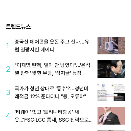
트렌드뉴스
중국산 에어콘을 웃돈 주고 산다...유
1
럽 열광시킨 메이디
"이재명 탄핵, 얼마 안 남았다"...'윤석
2
열 탄핵' 맞힌 무당, '성지글' 등장
국가가 청년 상대로 '통수'?...청년미
3
래적금 12% 준다더니 "응, 오류야"
'티웨이' 벗고 '트리니티항공' 새
4
옷…"FSC·LCC 틈새, SSC 전략으로
공략"