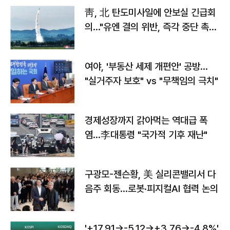
靑, 北 탄도미사일에 안보실 긴급회
의…"유엔 결의 위반, 즉각 중단 촉
구"
여야, '부동산 세제 개편안' 공방…
"실거주자 보호" vs "무책임의 극치"
경제성장까지 갉아먹는 역대급 폭
염…李대통령 "국가적 기후 재난"
구광모-젠슨황, 美 실리콘밸리서 다
음주 회동…로봇·피지컬AI 협력 논의
'+17.91→-5.12→+3.76→-4.8%'…'