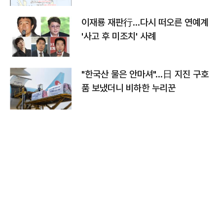
이재룡 재판行…다시 떠오른 연예계
'사고 후 미조치' 사례
"한국산 물은 안마셔"…日 지진 구호
품 보냈더니 비하한 누리꾼