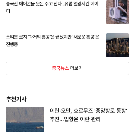
중국산 에어콘을 웃돈 주고 산다...유럽 열광시킨 메이
디
스티븐 로치 '과거의 홍콩'은 끝났지만 '새로운 홍콩'은
진행중
중국뉴스
더보기
추천기사
이란·오만, 호르무즈 '중앙항로 통항'
추진…입항은 이란 관리