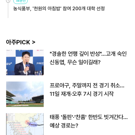
18분전
농식품부, '천원의 아침밥' 참여 200개 대학 선정
아주PICK >
"경솔한 언행 깊이 반성"…고개 숙인
신동엽, 무슨 일이길래?
프로야구, 주말까지 전 경기 취소…
11일 재개·오후 7시 경기 시작
태풍 '돌핀'·'찬홈' 한반도 빗겨간다…
예상 경로는?