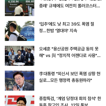
종레' 규제에도 여전히 롤러코스터
타는 코스피
'입추'에도 낮 최고 39도 폭염 절
정…한밤 '열대야' 지속
오세훈 "용산공원 주택공급 동의 못
해" vs 與 "정치적 어젠다로 사용"
맞불
李대통령 "외신서 보던 폭염 상황 현
실로…모든 행정력 총동원하라"
종합특검, '계엄 당정대 회의 참석' 한
동훈 참고인 조사...12일 통보