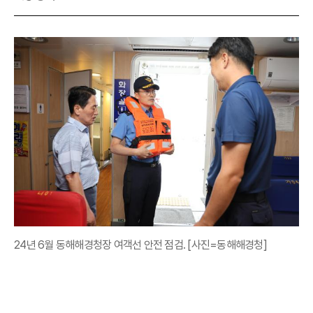
24년 6월 동해해경청장 여객선 안전 점검. [사진=동해해경청]