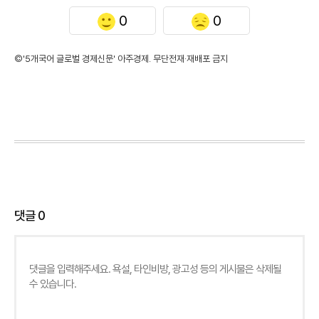
0
0
©'5개국어 글로벌 경제신문' 아주경제. 무단전재·재배포 금지
댓글
0