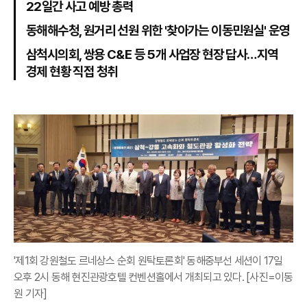
22일간 사고 예방 총력
동해해수청, 원거리 선원 위한 '찾아가는 이동민원실' 운영
삼척시의회, 쌍용 C&E 등 5개 사업장 현장 답사…지역
경제 현황 직접 청취
'제1회 강원철도 르네상스 순회 원탁토론회' 동해중부선 세션이 17일
오후 2시 동해 현진관광호텔 컨벤션홀에서 개최되고 있다. [사진=이동
원 기자]