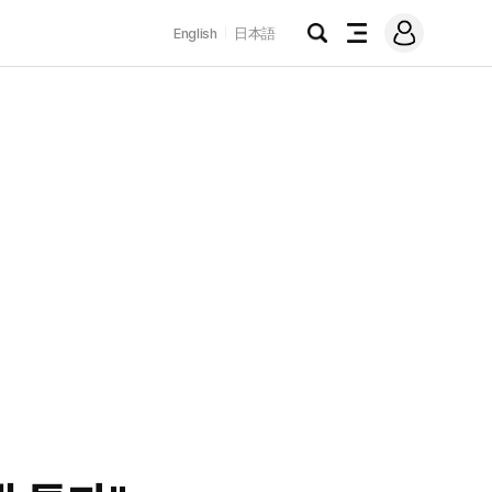
로
English
日本語
그
검
전
인
색
체
메
뉴