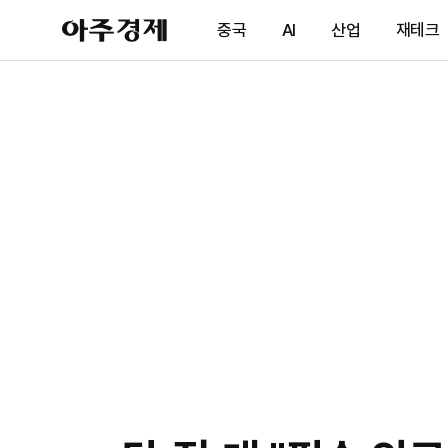
아
중국
AI
산업
재테크
주
경
제