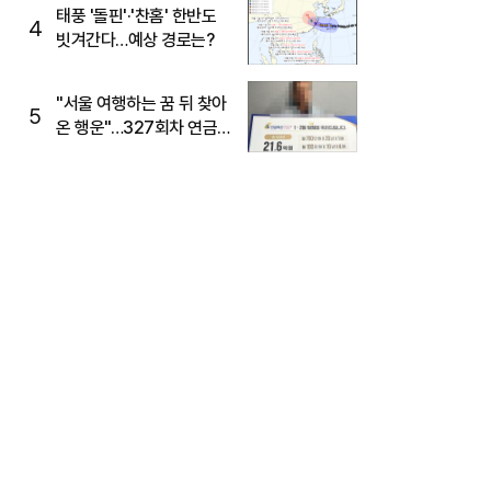
태풍 '돌핀'·'찬홈' 한반도
4
빗겨간다…예상 경로는?
"서울 여행하는 꿈 뒤 찾아
5
온 행운"…327회차 연금
복권720+ 당첨번호조회
주목