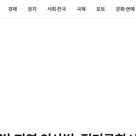
경제
정치
사회·전국
국제
포토
문화·연예