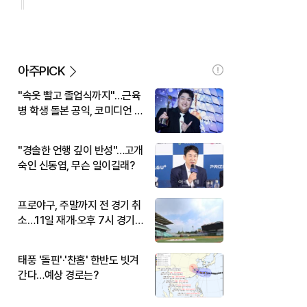
아주PICK
"속옷 빨고 졸업식까지"…근육
병 학생 돌본 공익, 코미디언 김
규원이었다
"경솔한 언행 깊이 반성"…고개
숙인 신동엽, 무슨 일이길래?
프로야구, 주말까지 전 경기 취
소…11일 재개·오후 7시 경기
시작
태풍 '돌핀'·'찬홈' 한반도 빗겨
간다…예상 경로는?