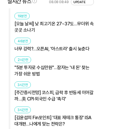
실시간 뉴스
08.08 08:49
UPDATE
19분전
[오늘 날씨] 낮 최고기온 27~37도…무더위 속
곳곳 소나기
46분전
너무 강력?…오픈AI, '아스트라' 출시 늦춘다
2시간전
"5분 투자로 수십만원"…잠자는 '내 돈' 찾는
가장 쉬운 방법
3시간전
[주간증시전망] 코스피, 급락 후 반등세 이어갈
까…美 CPI·외국인 수급 '촉각'
3시간전
[김윤섭의 Fin포인트] '대표 재테크 통장' ISA
대개편…나에게 맞는 전략은?