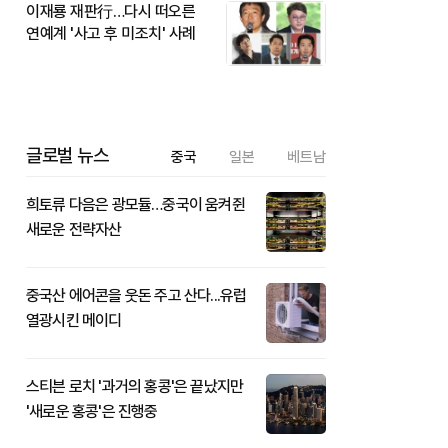
이재룡 재판行…다시 떠오른
연예계 '사고 후 미조치' 사례
글로벌 뉴스
중국
일본
베트남
희토류 다음은 광모듈…중국이 움켜쥔
새로운 전략자산
중국산 에어콘을 웃돈 주고 산다...유럽
열광시킨 메이디
스티븐 로치 '과거의 홍콩'은 끝났지만
'새로운 홍콩'은 진행중