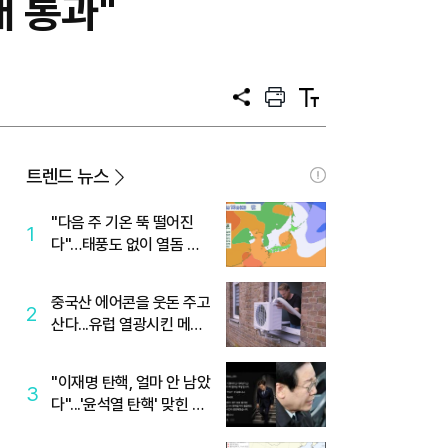
내 통과"
공
프
텍
유
린
스
트
트
크
기
트렌드 뉴스
"다음 주 기온 뚝 떨어진
1
다"…태풍도 없이 열돔 박
살 낸 '이것'
중국산 에어콘을 웃돈 주고
2
산다...유럽 열광시킨 메이
디
"이재명 탄핵, 얼마 안 남았
3
다"...'윤석열 탄핵' 맞힌 무
당, '성지글' 등장