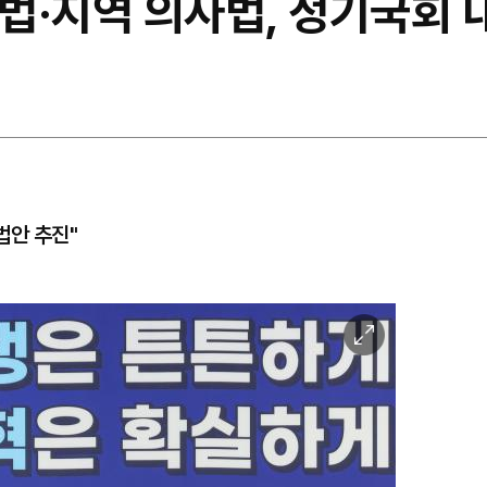
료법·지역 의사법, 정기국회 
법안 추진"
이
미
지
확
대