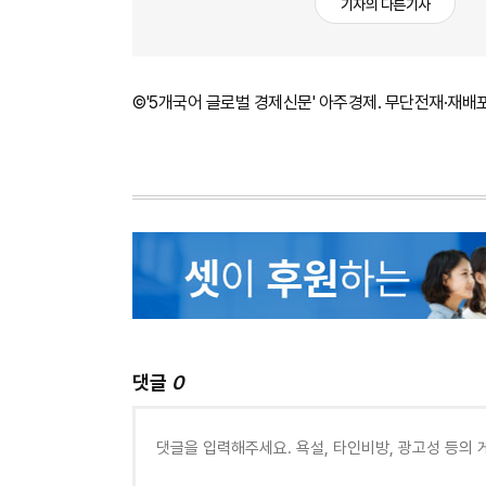
기자의 다른기사
©'5개국어 글로벌 경제신문' 아주경제. 무단전재·재배
댓글
0