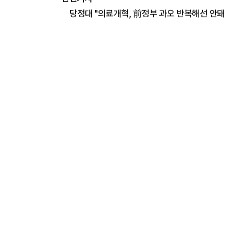
당정대 "의료개혁, 前정부 과오 반복해선 안돼