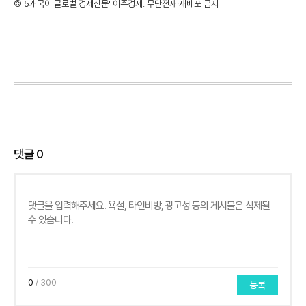
©'5개국어 글로벌 경제신문' 아주경제. 무단전재·재배포 금지
댓글
0
0
/ 300
등록