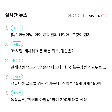
실시간 뉴스
08.07 01:18
UPDATE
4분전
與 "'하늘이법' 여야 공동 발의 괜찮아…그것이 협치"
9분전
'캐시딜' 캐시워크 돈 버는 퀴즈, 정답은?
14분전
관세전쟁 '엔드게임' 윤곽 나오나…한국 新통상정책 교두보 활
용해야
17분전
섬유패션 글로벌 경쟁력 키운다…산업부 15개 과제 180억 지
원
18분전
농식품부, '천원의 아침밥' 참여 200개 대학 선정