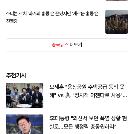
스티븐 로치 '과거의 홍콩'은 끝났지만 '새로운 홍콩'은
진행중
중국뉴스
더보기
추천기사
오세훈 "용산공원 주택공급 동의 못
해" vs 與 "정치적 어젠다로 사용"
맞불
李대통령 "외신서 보던 폭염 상황 현
실로…모든 행정력 총동원하라"