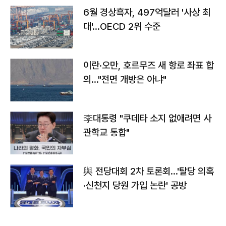
6월 경상흑자, 497억달러 '사상 최
대'…OECD 2위 수준
이란·오만, 호르무즈 새 항로 좌표 합
의…"전면 개방은 아냐"
李대통령 "쿠데타 소지 없애려면 사
관학교 통합"
與 전당대회 2차 토론회…'탈당 의혹
·신천지 당원 가입 논란' 공방