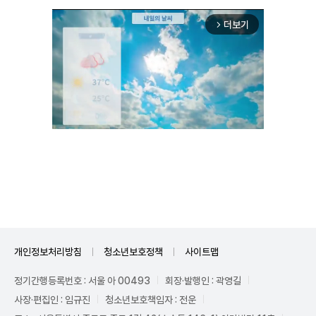
더보기
arrow_forward_ios
Mute
개인정보처리방침
청소년보호정책
사이트맵
정기간행등록번호 : 서울 아 00493
회장·발행인 : 곽영길
사장·편집인 : 임규진
청소년보호책임자 : 전운