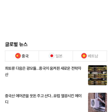
글로벌 뉴스
중국
일본
베트남
희토류 다음은 광모듈…중국이 움켜쥔 새로운 전략자
산
중국산 에어콘을 웃돈 주고 산다...유럽 열광시킨 메이
디