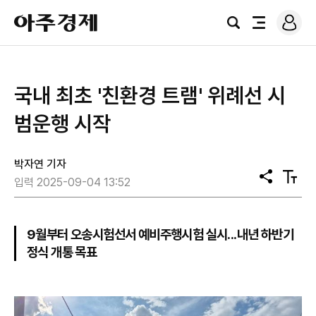
로
아
그
검
전
주
인
색
체
경
메
제
뉴
국내 최초 '친환경 트램' 위례선 시
범운행 시작
박자연 기자
공
텍
입력 2025-09-04 13:52
유
스
트
크
기
9월부터 오송시험선서 예비주행시험 실시...내년 하반기
정식 개통 목표