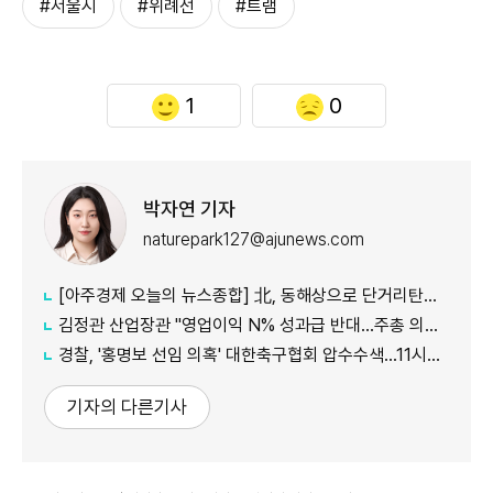
#서울시
#위례선
#트램
1
0
박자연 기자
naturepark127@ajunews.com
[아주경제 오늘의 뉴스종합] 北, 동해상으로 단거리탄도미사일 발사…42일 만에 도발 外
김정관 산업장관 "영업이익 N% 성과급 반대…주총 의결 의무화 추진"
경찰, '홍명보 선임 의혹' 대한축구협회 압수수색…11시간 만에 종료
기자의 다른기사