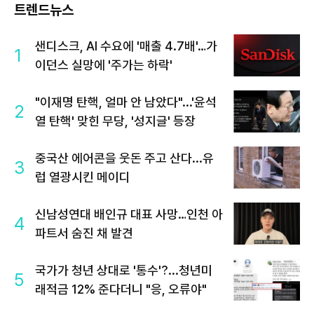
트렌드뉴스
샌디스크, AI 수요에 '매출 4.7배'…가
1
이던스 실망에 '주가는 하락'
"이재명 탄핵, 얼마 안 남았다"...'윤석
2
열 탄핵' 맞힌 무당, '성지글' 등장
중국산 에어콘을 웃돈 주고 산다...유
3
럽 열광시킨 메이디
신남성연대 배인규 대표 사망…인천 아
4
파트서 숨진 채 발견
국가가 청년 상대로 '통수'?...청년미
5
래적금 12% 준다더니 "응, 오류야"