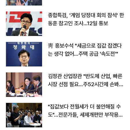
종합특검, '계엄 당정대 회의 참석' 한
동훈 참고인 조사...12일 통보
靑 홍보수석 "세금으로 집값 잡겠다
는 생각 없어…주택 공급 '속도전'"
김정관 산업장관 "반도체 산업, 빠른
시장 선점 필요…주52시간제 손봐
야"
"집값보다 전월세가 더 불안해질 수
도"…전문가들, 세제개편안 부작용
우려