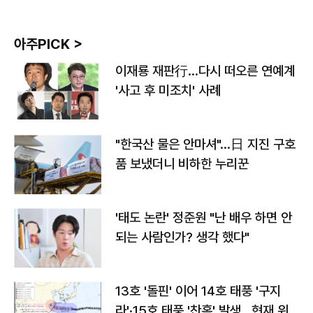
아주PICK >
이재룡 재판行…다시 떠오른 연예계
'사고 후 미조치' 사례
"한국산 물은 안마셔"…日 지진 구호
품 보냈더니 비하한 누리꾼
'태도 논란' 정준원 "난 배우 하면 안
되는 사람인가? 생각 했다"
13호 '돌핀' 이어 14호 태풍 '구지
라'·15호 태풍 '찬홈' 발생…현재 위