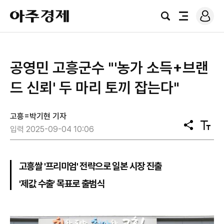
로
아
그
검
전
주
인
색
체
경
메
제
뉴
공영민 고흥군수 "'농가 소득+브랜
드 신뢰' 두 마리 토끼 잡는다"
고흥=박기현 기자
공
텍
입력 2025-09-04 10:06
유
스
트
크
기
고흥쌀 '프리미엄' 전략으로 일본 시장 진출
'제값 수출' 목표로 출범식