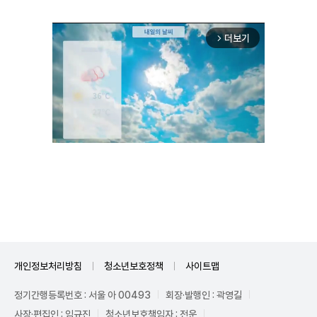
더보기
arrow_forward_ios
Unmute
개인정보처리방침
청소년보호정책
사이트맵
정기간행등록번호 : 서울 아 00493
회장·발행인 : 곽영길
사장·편집인 : 임규진
청소년보호책임자 : 전운