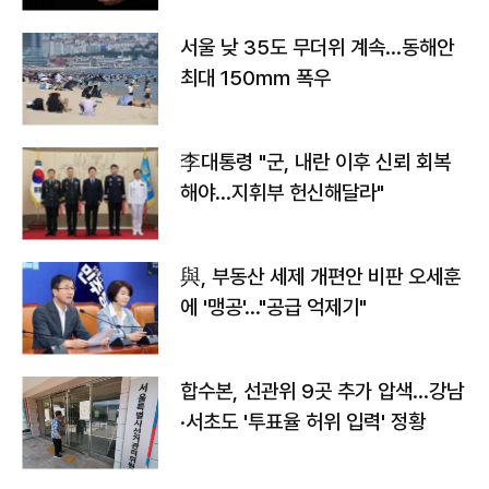
서울 낮 35도 무더위 계속…동해안
최대 150㎜ 폭우
李대통령 "군, 내란 이후 신뢰 회복
해야…지휘부 헌신해달라"
與, 부동산 세제 개편안 비판 오세훈
에 '맹공'…"공급 억제기"
합수본, 선관위 9곳 추가 압색…강남
·서초도 '투표율 허위 입력' 정황