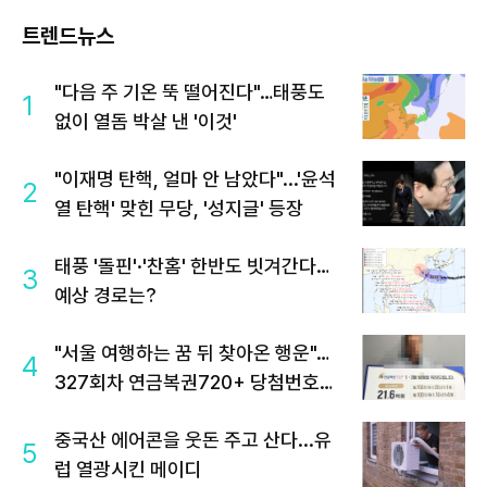
트렌드뉴스
"다음 주 기온 뚝 떨어진다"…태풍도
1
없이 열돔 박살 낸 '이것'
"이재명 탄핵, 얼마 안 남았다"...'윤석
2
열 탄핵' 맞힌 무당, '성지글' 등장
태풍 '돌핀'·'찬홈' 한반도 빗겨간다…
3
예상 경로는?
"서울 여행하는 꿈 뒤 찾아온 행운"…
4
327회차 연금복권720+ 당첨번호조
회 주목
중국산 에어콘을 웃돈 주고 산다...유
5
럽 열광시킨 메이디