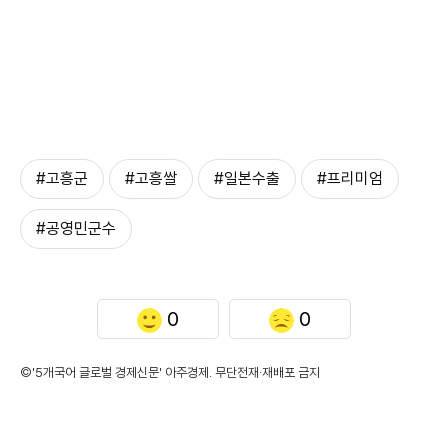
#고흥군
#고흥쌀
#일본수출
#프리미엄
#공영민군수
0
0
©'5개국어 글로벌 경제신문' 아주경제. 무단전재·재배포 금지