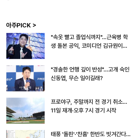
아주PICK >
"속옷 빨고 졸업식까지"…근육병 학
생 돌본 공익, 코미디언 김규원이었
다
"경솔한 언행 깊이 반성"…고개 숙인
신동엽, 무슨 일이길래?
프로야구, 주말까지 전 경기 취소…
11일 재개·오후 7시 경기 시작
태풍 '돌핀'·'찬홈' 한반도 빗겨간다…