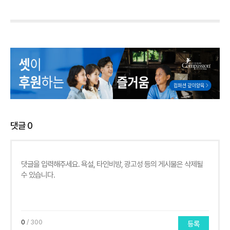
댓글
0
0
/ 300
등록