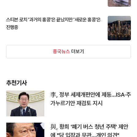
스티븐 로치 '과거의 홍콩'은 끝났지만 '새로운 홍콩'은
진행중
중국뉴스
더보기
추천기사
李, 정부 세제개편안에 제동…ISA·주
가누르기안 재검토 지시
與, 황희 '폐기 버스 청년 주택' 제안
에 "당 입장과 무관…개인 의견"