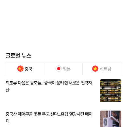
글로벌 뉴스
중국
일본
베트남
희토류 다음은 광모듈…중국이 움켜쥔 새로운 전략자
산
중국산 에어콘을 웃돈 주고 산다...유럽 열광시킨 메이
디