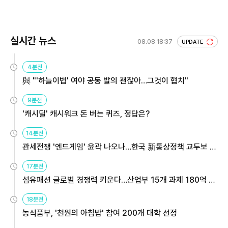
실시간 뉴스
08.08 18:37
UPDATE
4분전
與 "'하늘이법' 여야 공동 발의 괜찮아…그것이 협치"
9분전
'캐시딜' 캐시워크 돈 버는 퀴즈, 정답은?
14분전
관세전쟁 '엔드게임' 윤곽 나오나…한국 新통상정책 교두보 활
용해야
17분전
섬유패션 글로벌 경쟁력 키운다…산업부 15개 과제 180억 지
원
18분전
농식품부, '천원의 아침밥' 참여 200개 대학 선정