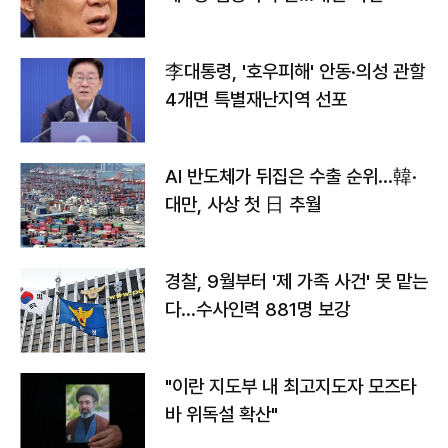
李대통령, '호우피해' 안동·의성 관할
4개면 특별재난지역 선포
AI 반도체가 뒤집은 수출 순위…韓·
대만, 사상 첫 日 추월
경찰, 9월부터 '제 가족 사건' 못 맡는
다…수사인력 881명 보강
"이란 지도부 내 최고지도자 모즈타
바 위독설 확산"