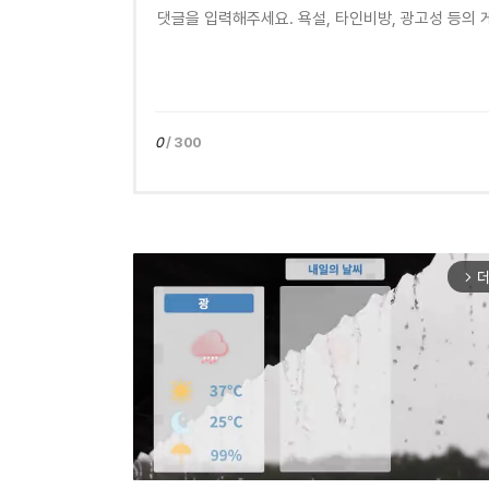
0
/ 300
더
arrow_forward_ios