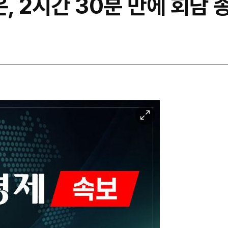
은, 2시간 30분 만에 회담 
이
미
지
확
대