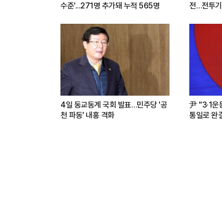
수준'...271명 추가돼 누적 565명
전…전투기
련(영상)
4일 동교동계 국회 발표…민주당 '공
尹 "3·1
천 파동' 내홍 격화
통일로 완결.
파트너"