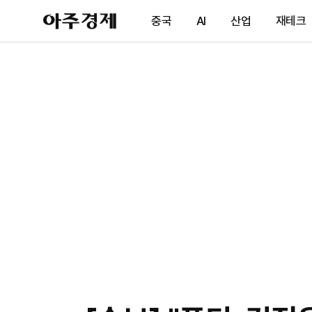
아
중국
AI
산업
재테크
주
경
제