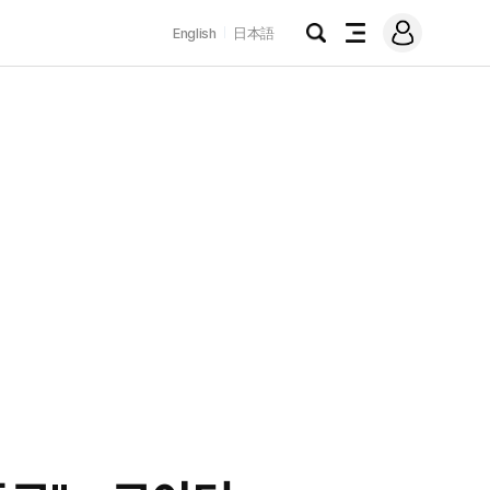
로
English
日本語
그
검
전
인
색
체
메
뉴