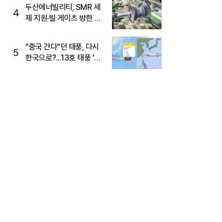
두산에너빌리티, SMR 세
4
제 지원·빌 게이츠 방한 기
대에 5%대 강세
"중국 간다"던 태풍, 다시
5
한국으로?...13호 태풍 '돌
핀' 방향 급전환