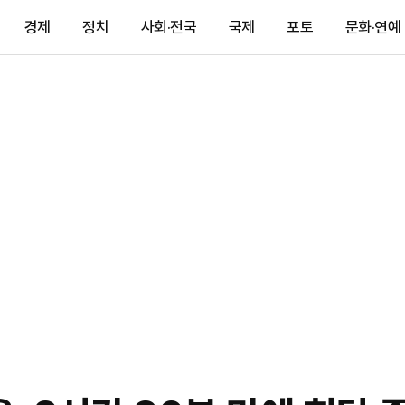
경제
정치
사회·전국
국제
포토
문화·연예