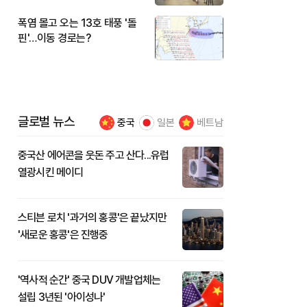
폭염 몰고 오는 13호 태풍 '돌
핀'…이동 경로는?
글로벌 뉴스
중국
일본
베트남
중국산 에어콘을 웃돈 주고 산다...유럽
열광시킨 메이디
스티븐 로치 '과거의 홍콩'은 끝났지만
'새로운 홍콩'은 진행중
'역사적 순간' 중국 DUV 개발업체는
설립 3년된 '아이성나'