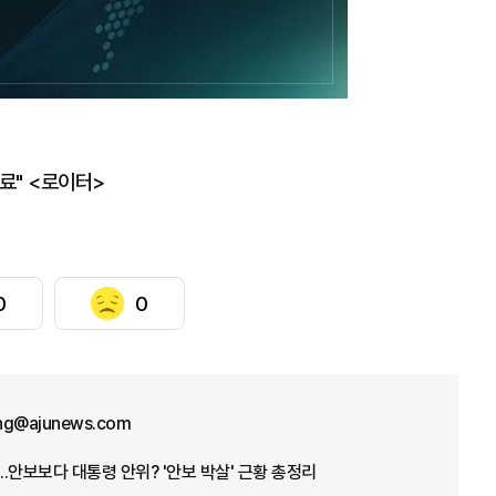
종료" <로이터>
0
0
ng@ajunews.com
데...안보보다 대통령 안위? '안보 박살' 근황 총정리