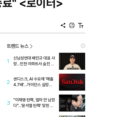
종료" <로이터>
공
프
텍
유
린
스
트
트
크
기
트렌드 뉴스
신남성연대 배인규 대표 사
1
망…인천 아파트서 숨진 채
발견
샌디스크, AI 수요에 '매출
2
4.7배'…가이던스 실망에
'주가는 하락'
"이재명 탄핵, 얼마 안 남았
3
다"...'윤석열 탄핵' 맞힌 무
당, '성지글' 등장