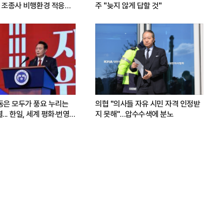
 조종사 비행환경 적응훈
주 "늦지 않게 답할 것"
운동은 모두가 풍요 누리는
의협 "의사들 자유 시민 자격 인정받
.. 한일, 세계 평화·번영
지 못해"…압수수색에 분노