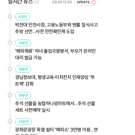
실시간 뉴스
08.06 12:46
UPDATE
4분전
박찬대 인천시장, 고용노동부와 맨홀 질식사고
추방 선언...사전 안전확인제 도입
15분전
'해외체류' 자녀 출입국증명서, 부모가 온라인
대리 발급 가능
18분전
경남정보대, 평생교육·이차전지 인재양성 '투
트랙' 강화
19분전
추석 선물을 농협하나로마트에서…추석 선물
세트 사전예약 실시
23분전
광화문광장 폭염 쉼터 '해피소' 3만명 이용...연