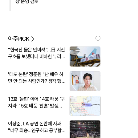
장 운영 검토
아주PICK
"한국산 물은 안마셔"…日 지진
구호품 보냈더니 비하한 누리
꾼
'태도 논란' 정준원 "난 배우 하
면 안 되는 사람인가? 생각 했
다"
13호 '돌핀' 이어 14호 태풍 '구
지라'·15호 태풍 '찬홈' 발생…
현재 위치와 이동경로는?
이상준, LA 공연 논란에 사과
"너무 죄송…연구하고 공부할
것"