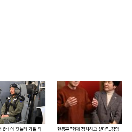
력 6배'에 짓눌려 기절 직
한동훈 "함께 정치하고 싶다"…김영