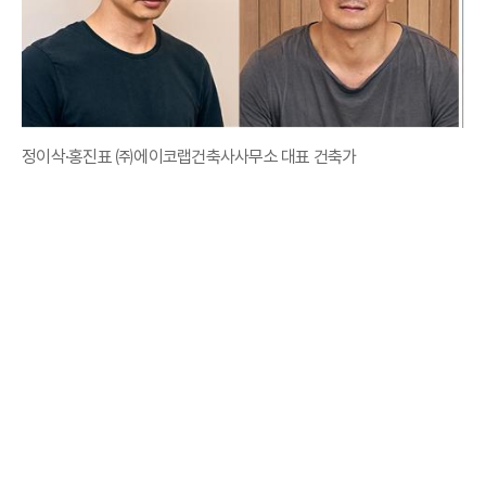
정이삭·홍진표 ㈜에이코랩건축사사무소 대표 건축가