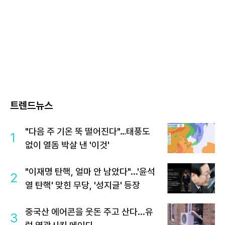
트렌드뉴스
"다음 주 기온 뚝 떨어진다"…태풍도
1
없이 열돔 박살 낸 '이것'
"이재명 탄핵, 얼마 안 남았다"...'윤석
2
열 탄핵' 맞힌 무당, '성지글' 등장
중국산 에어콘을 웃돈 주고 산다...유
3