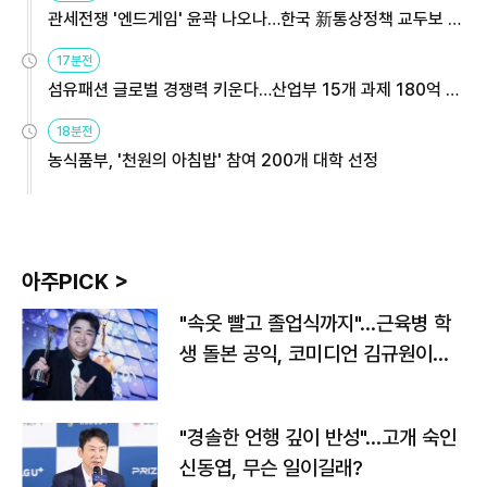
관세전쟁 '엔드게임' 윤곽 나오나…한국 新통상정책 교두보 활
용해야
17분전
섬유패션 글로벌 경쟁력 키운다…산업부 15개 과제 180억 지
원
18분전
농식품부, '천원의 아침밥' 참여 200개 대학 선정
아주PICK >
"속옷 빨고 졸업식까지"…근육병 학
생 돌본 공익, 코미디언 김규원이었
다
"경솔한 언행 깊이 반성"…고개 숙인
신동엽, 무슨 일이길래?