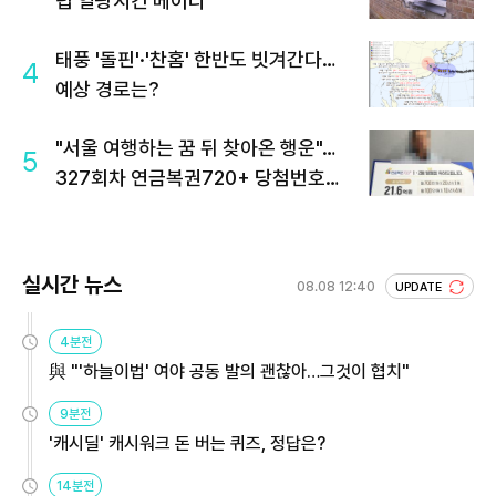
럽 열광시킨 메이디
태풍 '돌핀'·'찬홈' 한반도 빗겨간다…
4
예상 경로는?
"서울 여행하는 꿈 뒤 찾아온 행운"…
5
327회차 연금복권720+ 당첨번호조
회 주목
실시간 뉴스
08.08 12:40
UPDATE
4분전
與 "'하늘이법' 여야 공동 발의 괜찮아…그것이 협치"
9분전
'캐시딜' 캐시워크 돈 버는 퀴즈, 정답은?
14분전