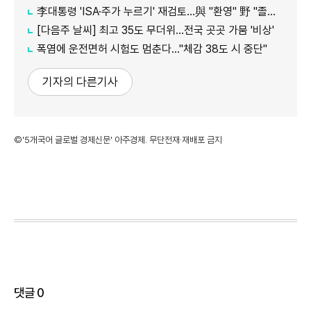
李대통령 'ISA·주가 누르기' 재검토…與 "환영" 野 "졸속 국정"
[다음주 날씨] 최고 35도 무더위…전국 곳곳 가뭄 '비상'
폭염에 운전면허 시험도 멈춘다…"체감 38도 시 중단"
기자의 다른기사
©'5개국어 글로벌 경제신문' 아주경제. 무단전재·재배포 금지
댓글
0