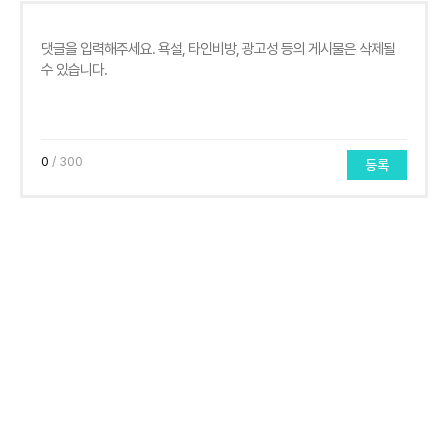
0
/ 300
등록