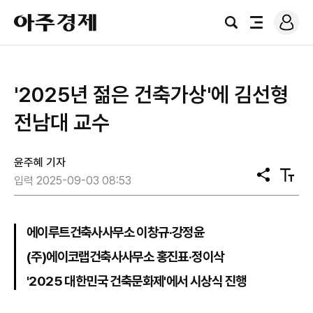
로
아
그
검
전
주
인
색
체
경
메
제
뉴
'2025년 젊은 건축가상'에 김선형
전남대 교수
윤주혜 기자
공
텍
입력 2025-09-03 08:53
유
스
트
크
기
에이루트건축사사무소 이창규‧강정윤
(주)에이코랩건축사사무소 홍진표‧정이삭
'2025 대한민국 건축문화제'에서 시상식 진행