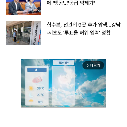
에 '맹공'…"공급 억제기"
합수본, 선관위 9곳 추가 압색…강남
·서초도 '투표율 허위 입력' 정황
더보기
arrow_forward_ios
Unmute