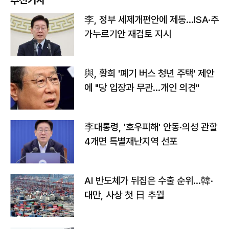
李, 정부 세제개편안에 제동…ISA·주
가누르기안 재검토 지시
與, 황희 '폐기 버스 청년 주택' 제안
에 "당 입장과 무관…개인 의견"
李대통령, '호우피해' 안동·의성 관할
4개면 특별재난지역 선포
AI 반도체가 뒤집은 수출 순위…韓·
대만, 사상 첫 日 추월