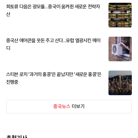
희토류 다음은 광모듈…중국이 움켜쥔 새로운 전략자
산
중국산 에어콘을 웃돈 주고 산다...유럽 열광시킨 메이
디
스티븐 로치 '과거의 홍콩'은 끝났지만 '새로운 홍콩'은
진행중
중국뉴스
더보기
추천기사