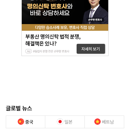
글로벌 뉴스
중국
일본
베트남