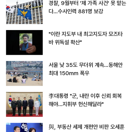
경찰, 9월부터 '제 가족 사건' 못 맡는
다…수사인력 881명 보강
"이란 지도부 내 최고지도자 모즈타
바 위독설 확산"
서울 낮 35도 무더위 계속…동해안
최대 150㎜ 폭우
李대통령 "군, 내란 이후 신뢰 회복
해야…지휘부 헌신해달라"
與, 부동산 세제 개편안 비판 오세훈