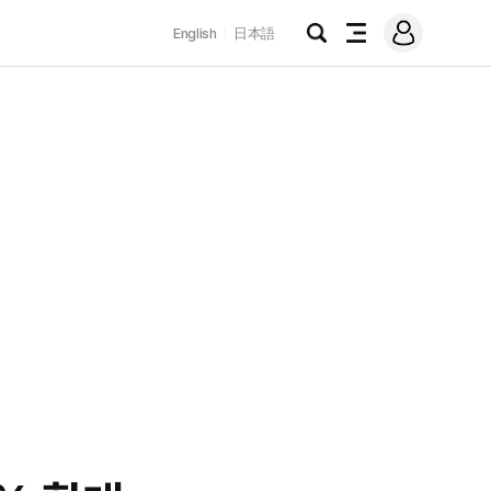
로
English
日本語
그
검
전
인
색
체
메
뉴