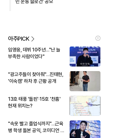
민 운동 슬로건' 공모
아주PICK
임영웅, 데뷔 10주년…"난 늘
부족한 사람이었다"
"광고주들이 찾아줘"…진태현,
'이숙캠' 하차 후 근황 공개
13호 태풍 '돌핀'·15호 '찬홈'
현재 위치는?
"속옷 빨고 졸업식까지"…근육
병 학생 돌본 공익, 코미디언 김
규원이었다