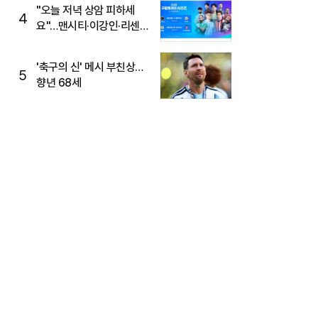
"오늘 저녁 상암 피하세
4
요"…맨시티·이강인·리센느
뜬다, 6호선 혼잡 예상
'축구의 신' 메시 부친상…
5
향년 68세