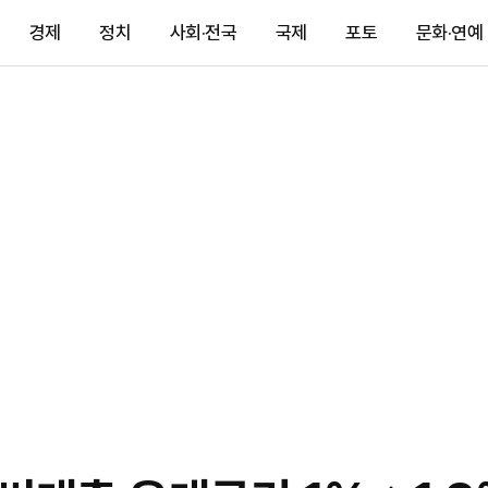
경제
정치
사회·전국
국제
포토
문화·연예