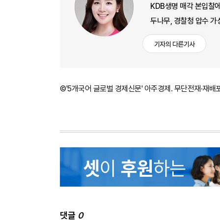
KDB생명 매각 본입찰에
두나무, 경찰청 압수 
기자의 다른기사
©'5개국어 글로벌 경제신문' 아주경제. 무단전재·재배
댓글
0