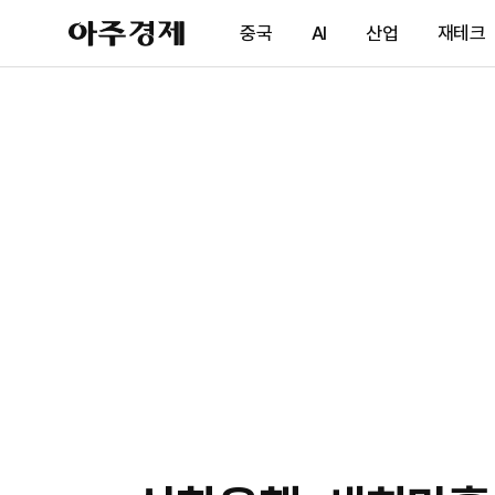
아
중국
AI
산업
재테크
주
경
제