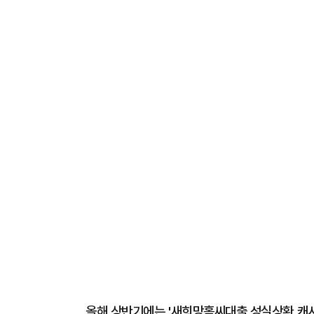
올해 상반기에는 '새희망홀씨대출 성실상환 캐시