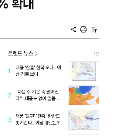
% 확대
공
프
텍
유
린
스
트
트
크
기
트렌드 뉴스
태풍 '찬홈' 한국 오나…예
1
상 경로 보니
"다음 주 기온 뚝 떨어진
2
다"…태풍도 없이 열돔 박
살 낸 '이것'
태풍 '돌핀'·'찬홈' 한반도
3
빗겨간다…예상 경로는?