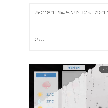
0
/ 300
더
arrow_forward_ios