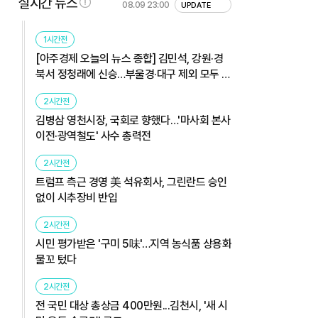
실시간 뉴스
08.09 23:00
UPDATE
1시간전
[아주경제 오늘의 뉴스 종합] 김민석, 강원·경
북서 정청래에 신승…부울경·대구 제외 모두 웃
었다 外
2시간전
김병삼 영천시장, 국회로 향했다…'마사회 본사
이전·광역철도' 사수 총력전
2시간전
트럼프 측근 경영 美 석유회사, 그린란드 승인
없이 시추장비 반입
2시간전
시민 평가받은 '구미 5味'…지역 농식품 상용화
물꼬 텄다
2시간전
전 국민 대상 총상금 400만원...김천시, '새 시