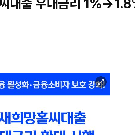
씨대출 우대금리 1%→1.8
이
미
지
확
대