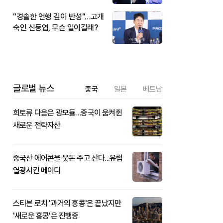
"경솔한 언행 깊이 반성"…고개
숙인 신동엽, 무슨 일이길래?
글로벌 뉴스
중국
일본
베트남
희토류 다음은 광모듈…중국이 움켜쥔
새로운 전략자산
중국산 에어콘을 웃돈 주고 산다...유럽
열광시킨 메이디
스티븐 로치 '과거의 홍콩'은 끝났지만
'새로운 홍콩'은 진행중