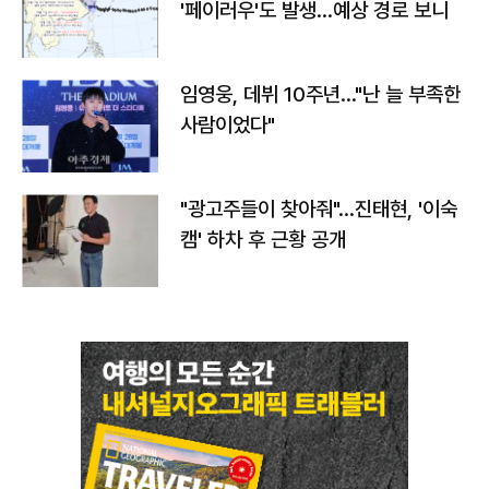
'페이러우'도 발생…예상 경로 보니
임영웅, 데뷔 10주년…"난 늘 부족한
사람이었다"
"광고주들이 찾아줘"…진태현, '이숙
캠' 하차 후 근황 공개