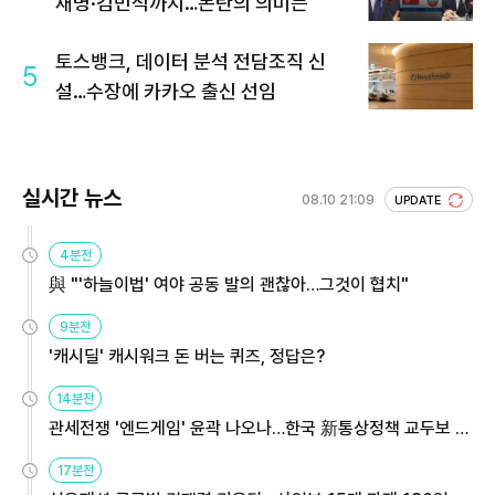
재명·김민석까지…논란의 의미는
토스뱅크, 데이터 분석 전담조직 신
5
설…수장에 카카오 출신 선임
실시간 뉴스
08.10 21:09
UPDATE
4분전
與 "'하늘이법' 여야 공동 발의 괜찮아…그것이 협치"
9분전
'캐시딜' 캐시워크 돈 버는 퀴즈, 정답은?
14분전
관세전쟁 '엔드게임' 윤곽 나오나…한국 新통상정책 교두보 활
용해야
17분전