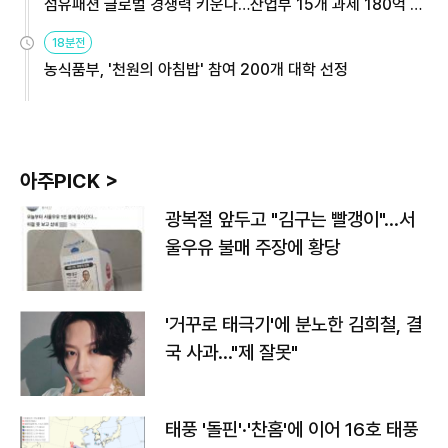
섬유패션 글로벌 경쟁력 키운다…산업부 15개 과제 180억 지
원
18분전
농식품부, '천원의 아침밥' 참여 200개 대학 선정
아주PICK >
광복절 앞두고 "김구는 빨갱이"…서
울우유 불매 주장에 황당
'거꾸로 태극기'에 분노한 김희철, 결
국 사과…"제 잘못"
태풍 '돌핀'·'찬홈'에 이어 16호 태풍