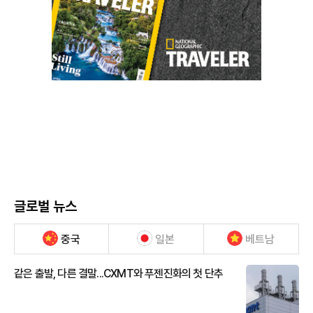
글로벌 뉴스
중국
일본
베트남
같은 출발, 다른 결말...CXMT와 푸젠진화의 첫 단추