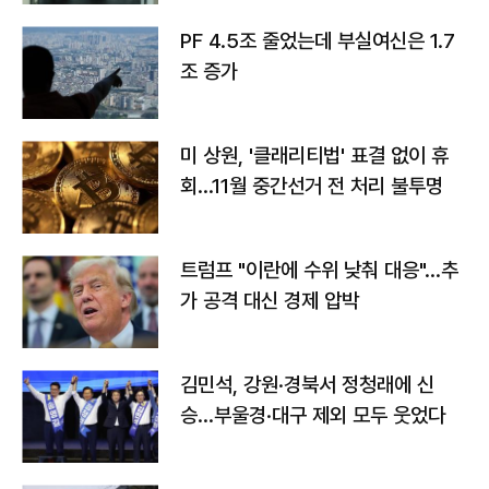
PF 4.5조 줄었는데 부실여신은 1.7
조 증가
미 상원, '클래리티법' 표결 없이 휴
회…11월 중간선거 전 처리 불투명
트럼프 "이란에 수위 낮춰 대응"…추
가 공격 대신 경제 압박
김민석, 강원·경북서 정청래에 신
승…부울경·대구 제외 모두 웃었다