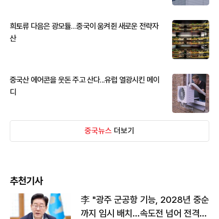
희토류 다음은 광모듈…중국이 움켜쥔 새로운 전략자
산
중국산 에어콘을 웃돈 주고 산다...유럽 열광시킨 메이
디
중국뉴스
더보기
추천기사
李 "광주 군공항 기능, 2028년 중순
까지 임시 배치…속도전 넘어 전격