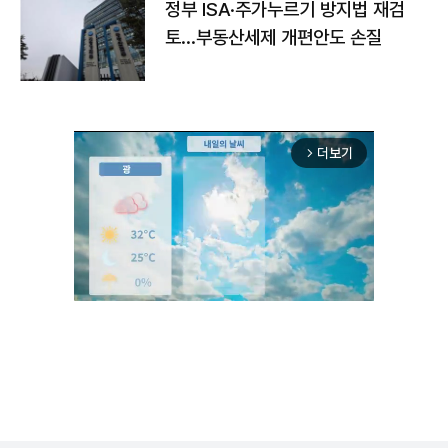
정부 ISA·주가누르기 방지법 재검
토…부동산세제 개편안도 손질
더보기
arrow_forward_ios
Unmute