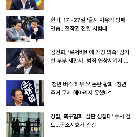
전"
한미, 17∼27일 '을지 자유의 방패'
연습…전작권 전환 시험대
김건희, '로저비비에 가방 의혹' 김기
현 부부 재판서 "범죄 연상시키지 말
라"
'청년 버스 하우스' 논란 황희 "청년
주거 문제 헤아리지 못했다"
경찰, 축구협회 '심판 성접대' 수사 검
토…공소시효가 관건