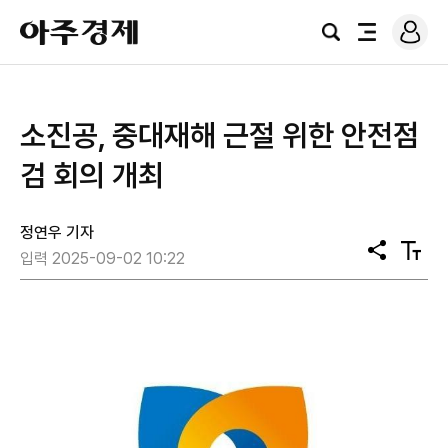
로
아
그
검
전
주
인
색
체
경
메
제
뉴
소진공, 중대재해 근절 위한 안전점
검 회의 개최
정연우 기자
공
텍
입력 2025-09-02 10:22
유
스
트
크
기