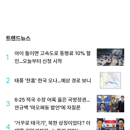
트렌드뉴스
아이 둘이면 고속도로 통행료 10% 할
1
인…오늘부터 신청 시작
2
태풍 '찬홈' 한국 오나…예상 경로 보니
6·25 적국 수장 어록 읊은 국방장관…
3
안규백 '마오쩌둥 발언'에 자질론
'거꾸로 태극기', 북한 상징이었다? 이
4