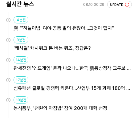
실시간 뉴스
08.10 00:29
UPDATE
4분전
與 "'하늘이법' 여야 공동 발의 괜찮아…그것이 협치"
9분전
'캐시딜' 캐시워크 돈 버는 퀴즈, 정답은?
14분전
관세전쟁 '엔드게임' 윤곽 나오나…한국 新통상정책 교두보 활
용해야
17분전
섬유패션 글로벌 경쟁력 키운다…산업부 15개 과제 180억 지
원
18분전
농식품부, '천원의 아침밥' 참여 200개 대학 선정