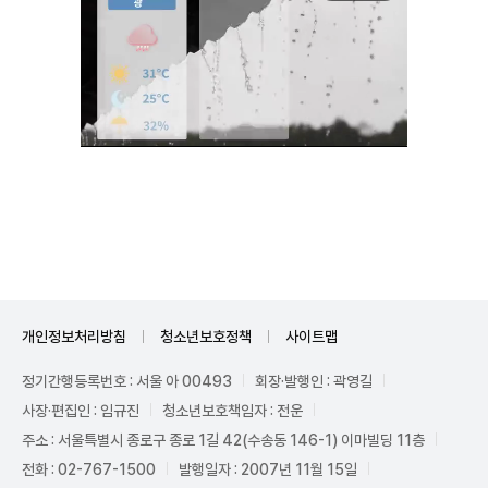
Unmute
개인정보처리방침
청소년보호정책
사이트맵
정기간행등록번호 : 서울 아 00493
회장·발행인 : 곽영길
사장·편집인 : 임규진
청소년보호책임자 : 전운
주소 : 서울특별시 종로구 종로 1길 42(수송동 146-1) 이마빌딩 11층
전화 : 02-767-1500
발행일자 : 2007년 11월 15일