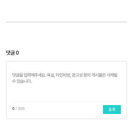
댓글
0
0
/ 300
등록