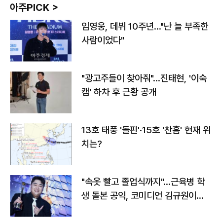
아주PICK >
임영웅, 데뷔 10주년…"난 늘 부족한
사람이었다"
"광고주들이 찾아줘"…진태현, '이숙
캠' 하차 후 근황 공개
13호 태풍 '돌핀'·15호 '찬홈' 현재 위
치는?
"속옷 빨고 졸업식까지"…근육병 학
생 돌본 공익, 코미디언 김규원이었
다