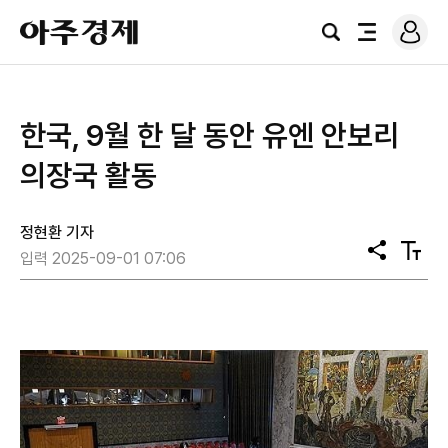
로
아
그
검
전
주
인
색
체
경
메
제
뉴
한국, 9월 한 달 동안 유엔 안보리
의장국 활동
정현환 기자
공
텍
입력 2025-09-01 07:06
유
스
트
크
기