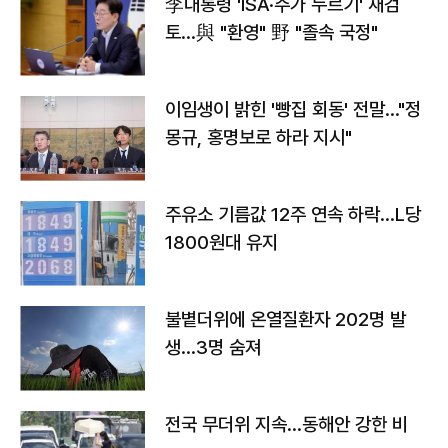
李대통령 'ISA·주가 누르기' 재검
토…與 "환영" 野 "졸속 국정"
이임생이 밝힌 '빵집 회동' 전말…"정
몽규, 홍명보로 하라 지시"
주유소 기름값 12주 연속 하락…L당
1800원대 유지
불볕더위에 온열질환자 202명 발
생…3명 숨져
전국 무더위 지속…동해안 강한 비