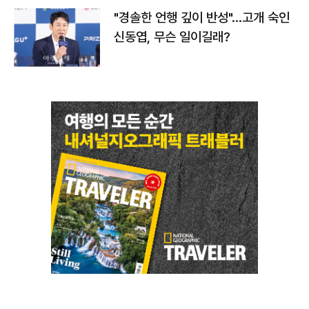
"경솔한 언행 깊이 반성"…고개 숙인
신동엽, 무슨 일이길래?