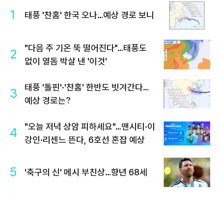
1
태풍 '찬홈' 한국 오나…예상 경로 보니
"다음 주 기온 뚝 떨어진다"…태풍도
2
없이 열돔 박살 낸 '이것'
태풍 '돌핀'·'찬홈' 한반도 빗겨간다…
3
예상 경로는?
"오늘 저녁 상암 피하세요"…맨시티·이
4
강인·리센느 뜬다, 6호선 혼잡 예상
5
'축구의 신' 메시 부친상…향년 68세