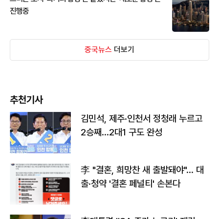
진행중
중국뉴스
더보기
추천기사
김민석, 제주·인천서 정청래 누르고
2승째…2대1 구도 완성
李 "결혼, 희망찬 새 출발돼야"… 대
출·청약 '결혼 페널티' 손본다