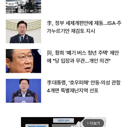
李, 정부 세제개편안에 제동…ISA·주
가누르기안 재검토 지시
與, 황희 '폐기 버스 청년 주택' 제안
에 "당 입장과 무관…개인 의견"
李대통령, '호우피해' 안동·의성 관할
4개면 특별재난지역 선포
더보기
arrow_forward_ios