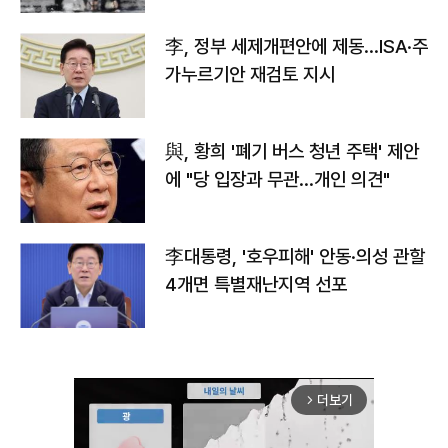
李, 정부 세제개편안에 제동…ISA·주
가누르기안 재검토 지시
與, 황희 '폐기 버스 청년 주택' 제안
에 "당 입장과 무관…개인 의견"
李대통령, '호우피해' 안동·의성 관할
4개면 특별재난지역 선포
더보기
arrow_forward_ios