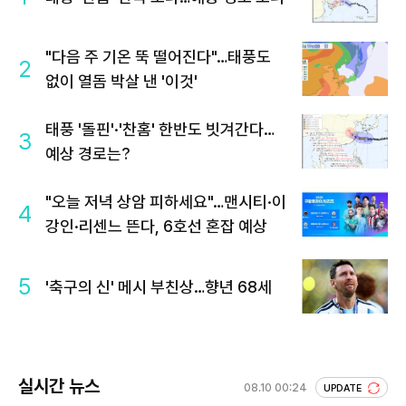
"다음 주 기온 뚝 떨어진다"…태풍도
2
없이 열돔 박살 낸 '이것'
태풍 '돌핀'·'찬홈' 한반도 빗겨간다…
3
예상 경로는?
"오늘 저녁 상암 피하세요"…맨시티·이
4
강인·리센느 뜬다, 6호선 혼잡 예상
5
'축구의 신' 메시 부친상…향년 68세
실시간 뉴스
08.10 00:24
UPDATE