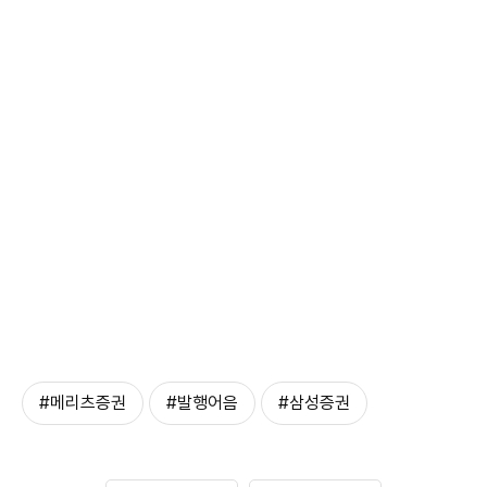
#메리츠증권
#발행어음
#삼성증권