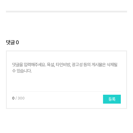
댓글
0
0
/ 300
등록