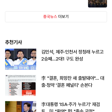
중국뉴스
더보기
추천기사
김민석, 제주·인천서 정청래 누르고
2승째…2대1 구도 완성
李 "결혼, 희망찬 새 출발돼야"… 대
출·청약 '결혼 페널티' 손본다
李대통령 'ISA·주가 누르기' 재검
토…與 "환영" 野 "졸속 국정"