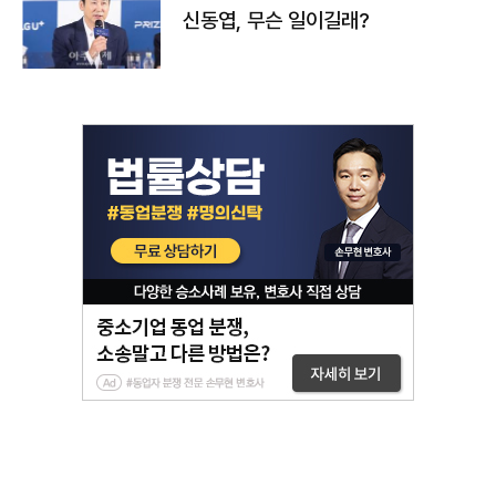
신동엽, 무슨 일이길래?