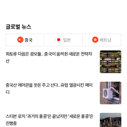
글로벌 뉴스
중국
일본
베트남
희토류 다음은 광모듈…중국이 움켜쥔 새로운 전략자
산
중국산 에어콘을 웃돈 주고 산다...유럽 열광시킨 메이
디
스티븐 로치 '과거의 홍콩'은 끝났지만 '새로운 홍콩'은
진행중