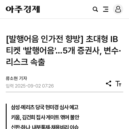
로
아
그
검
전
주
인
색
체
경
메
제
뉴
[발행어음 인가전 향방] 초대형 IB
티켓 '발행어음'…5개 증권사, 변수·
리스크 속출
류소현 기자
공
텍
입력 2025-09-02 07:26
유
스
트
크
기
삼성·메리츠 당국 현미경 심사 예고
키움, 김건희 집사 게이트 엮여 불안
신한·하나, 내부통제·채용비리 이슈