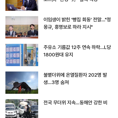
이임생이 밝힌 '빵집 회동' 전말…"정
몽규, 홍명보로 하라 지시"
주유소 기름값 12주 연속 하락…L당
1800원대 유지
불볕더위에 온열질환자 202명 발
생…3명 숨져
전국 무더위 지속…동해안 강한 비