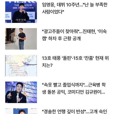
임영웅, 데뷔 10주년…"난 늘 부족한
사람이었다"
"광고주들이 찾아줘"…진태현, '이숙
캠' 하차 후 근황 공개
13호 태풍 '돌핀'·15호 '찬홈' 현재 위
치는?
"속옷 빨고 졸업식까지"…근육병 학
생 돌본 공익, 코미디언 김규원이었
다
"경솔한 언행 깊이 반성"…고개 숙인