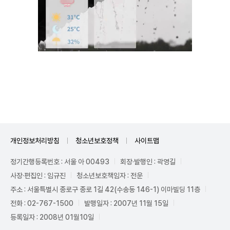
Unmute
개인정보처리방침
청소년보호정책
사이트맵
정기간행등록번호 : 서울 아 00493
회장·발행인 : 곽영길
사장·편집인 : 임규진
청소년보호책임자 : 전운
주소 : 서울특별시 종로구 종로 1길 42(수송동 146-1) 이마빌딩 11층
전화 : 02-767-1500
발행일자 : 2007년 11월 15일
등록일자 : 2008년 01월10일