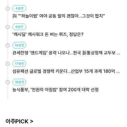
4분전
與 "'하늘이법' 여야 공동 발의 괜찮아…그것이 협치"
9분전
'캐시딜' 캐시워크 돈 버는 퀴즈, 정답은?
14분전
관세전쟁 '엔드게임' 윤곽 나오나…한국 新통상정책 교두보 활
용해야
17분전
섬유패션 글로벌 경쟁력 키운다…산업부 15개 과제 180억 지
원
18분전
농식품부, '천원의 아침밥' 참여 200개 대학 선정
아주PICK >