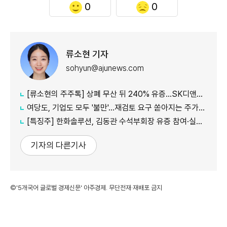
0
0
류소현 기자
sohyun@ajunews.com
[류소현의 주주톡] 상폐 무산 뒤 240% 유증…SK디앤디는 주주를 설득했나?
여당도, 기업도 모두 '불만'...재검토 요구 쏟아지는 주가누르기 방지 세제개편안
[특징주] 한화솔루션, 김동관 수석부회장 유증 참여·실적 개선 기대에 16% 강세
기자의 다른기사
©'5개국어 글로벌 경제신문' 아주경제. 무단전재·재배포 금지