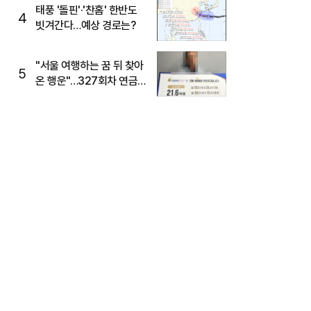
태풍 '돌핀'·'찬홈' 한반도
4
빗겨간다…예상 경로는?
"서울 여행하는 꿈 뒤 찾아
5
온 행운"…327회차 연금
복권720+ 당첨번호조회
주목