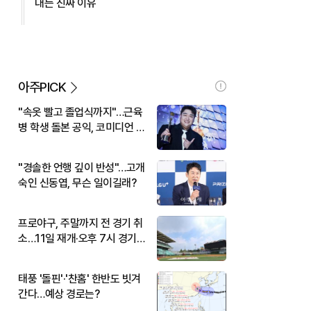
대는 진짜 이유
아주PICK
"속옷 빨고 졸업식까지"…근육
병 학생 돌본 공익, 코미디언 김
규원이었다
"경솔한 언행 깊이 반성"…고개
숙인 신동엽, 무슨 일이길래?
프로야구, 주말까지 전 경기 취
소…11일 재개·오후 7시 경기
시작
태풍 '돌핀'·'찬홈' 한반도 빗겨
간다…예상 경로는?