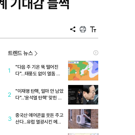
계 기대감 들썩
공
프
텍
유
린
스
트
트
크
기
트렌드 뉴스
"다음 주 기온 뚝 떨어진
1
다"…태풍도 없이 열돔 박
살 낸 '이것'
"이재명 탄핵, 얼마 안 남았
2
다"...'윤석열 탄핵' 맞힌 무
당, '성지글' 등장
중국산 에어콘을 웃돈 주고
3
산다...유럽 열광시킨 메이
디