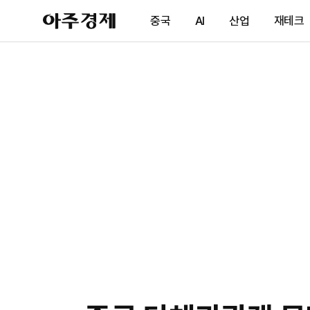
아
중국
AI
산업
재테크
주
경
제