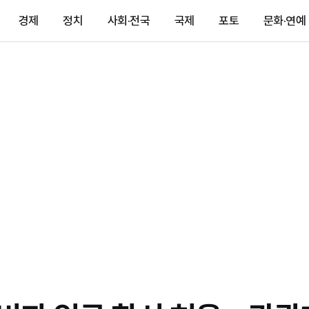
경제
정치
사회·전국
국제
포토
문화·연예