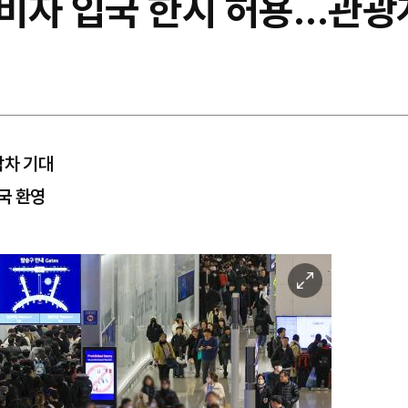
비자 입국 한시 허용…관광
박차 기대
국 환영
이
미
지
확
대