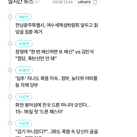
실시간 뉴스
08.08 12:44
UPDATE
18분전
전남광주특별시, 여수세계섬박람회 앞두고 칡
덩굴 집중 제거
43분전
정청래 "한 번 배신하면 또 배신" vs 김민석
"합당, 폭탄선언 안 돼"
45분전
'입추' 지나도 폭염 지속...정부, 늦더위 야외활
동 자제 당부
1시간전
화천 붕어섬에 전국 드론 마니아 모인다…
15~16일 첫 '드론 페스타'
1시간전
"감기 아니었다?"…39도 폭염 속 당신이 골골