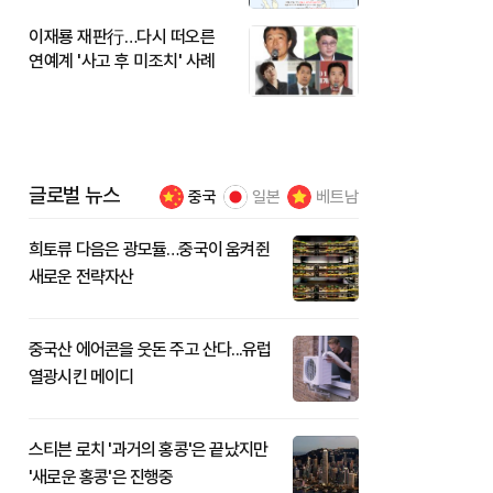
이재룡 재판行…다시 떠오른
연예계 '사고 후 미조치' 사례
글로벌 뉴스
중국
일본
베트남
희토류 다음은 광모듈…중국이 움켜쥔
새로운 전략자산
중국산 에어콘을 웃돈 주고 산다...유럽
열광시킨 메이디
스티븐 로치 '과거의 홍콩'은 끝났지만
'새로운 홍콩'은 진행중