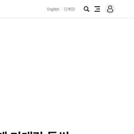
로
English
日本語
그
검
전
인
색
체
메
뉴