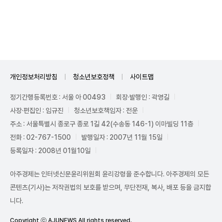
Unmute
개인정보처리방침
청소년보호정책
사이트맵
정기간행등록번호 : 서울 아 00493
회장·발행인 : 곽영길
사장·편집인 : 임규진
청소년보호책임자 : 전운
주소 : 서울특별시 종로구 종로 1길 42(수송동 146-1) 이마빌딩 11층
전화 : 02-767-1500
발행일자 : 2007년 11월 15일
등록일자 : 2008년 01월10일
아주경제는 인터넷신문윤리위원회 윤리강령을 준수합니다. 아주경제의 모든
콘텐츠(기사)는 저작권법의 보호를 받으며, 무단전재, 복사, 배포 등을 금지합
니다.
Copyright ⓒ AJUNEWS All rights reserved.