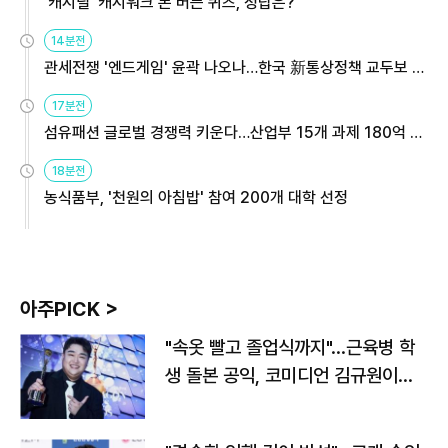
'캐시딜' 캐시워크 돈 버는 퀴즈, 정답은?
14분전
관세전쟁 '엔드게임' 윤곽 나오나…한국 新통상정책 교두보 활
용해야
17분전
섬유패션 글로벌 경쟁력 키운다…산업부 15개 과제 180억 지
원
18분전
농식품부, '천원의 아침밥' 참여 200개 대학 선정
아주PICK >
"속옷 빨고 졸업식까지"…근육병 학
생 돌본 공익, 코미디언 김규원이었
다