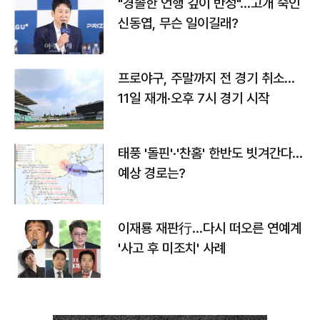
"경솔한 언행 깊이 반성"…고개 숙인
신동엽, 무슨 일이길래?
프로야구, 주말까지 전 경기 취소…
11일 재개·오후 7시 경기 시작
태풍 '돌핀'·'찬홈' 한반도 빗겨간다…
예상 경로는?
이재룡 재판行…다시 떠오른 연예계
'사고 후 미조치' 사례