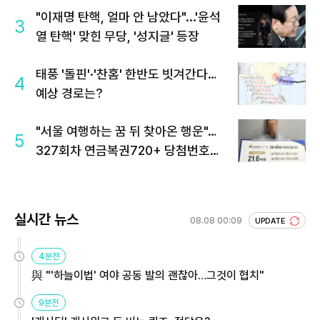
"이재명 탄핵, 얼마 안 남았다"...'윤석
3
열 탄핵' 맞힌 무당, '성지글' 등장
태풍 '돌핀'·'찬홈' 한반도 빗겨간다…
4
예상 경로는?
"서울 여행하는 꿈 뒤 찾아온 행운"…
5
327회차 연금복권720+ 당첨번호조
회 주목
실시간 뉴스
08.08 00:09
UPDATE
4분전
與 "'하늘이법' 여야 공동 발의 괜찮아…그것이 협치"
9분전