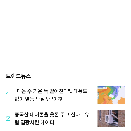
트렌드뉴스
"다음 주 기온 뚝 떨어진다"…태풍도
1
없이 열돔 박살 낸 '이것'
중국산 에어콘을 웃돈 주고 산다...유
2
럽 열광시킨 메이디