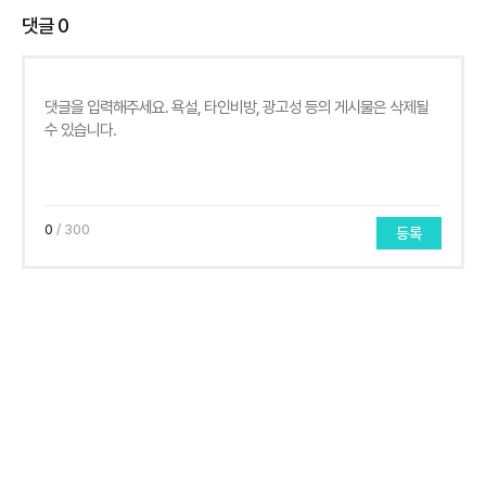
댓글
0
0
/ 300
등록