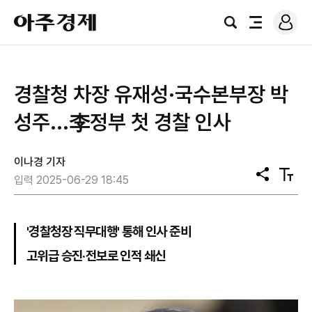
로
아
그
검
전
주
인
색
체
경
메
제
뉴
경찰청 차장 유재성·국수본부장 박
성주...李정부 첫 경찰 인사
이나경 기자
공
텍
입력 2025-06-29 18:45
유
스
트
크
기
'경찰청장 직무대행' 통해 인사 준비
고위급 승진·전보로 인적 쇄신