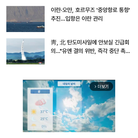
이란·오만, 호르무즈 '중앙항로 통항'
추진…입항은 이란 관리
靑, 北 탄도미사일에 안보실 긴급회
의…"유엔 결의 위반, 즉각 중단 촉
구"
더보기
arrow_forward_ios