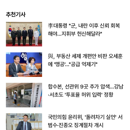
추천기사
李대통령 "군, 내란 이후 신뢰 회복
해야…지휘부 헌신해달라"
與, 부동산 세제 개편안 비판 오세훈
에 '맹공'…"공급 억제기"
합수본, 선관위 9곳 추가 압색…강남
·서초도 '투표율 허위 입력' 정황
국민의힘 윤리위, '돌려차기 실언' 서
범수·진종오 징계절차 개시