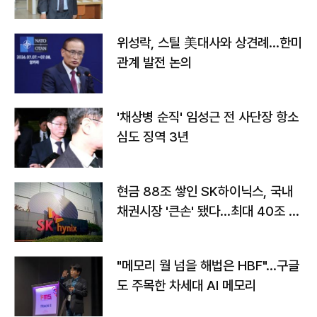
위성락, 스틸 美대사와 상견례…한미
관계 발전 논의
'채상병 순직' 임성근 전 사단장 항소
심도 징역 3년
현금 88조 쌓인 SK하이닉스, 국내
채권시장 '큰손' 됐다…최대 40조 투
자
"메모리 월 넘을 해법은 HBF"…구글
도 주목한 차세대 AI 메모리