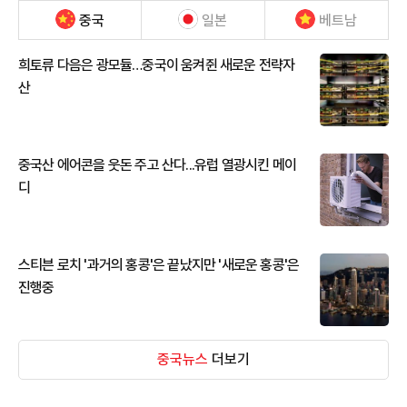
중국
일본
베트남
희토류 다음은 광모듈…중국이 움켜쥔 새로운 전략자
산
중국산 에어콘을 웃돈 주고 산다...유럽 열광시킨 메이
디
스티븐 로치 '과거의 홍콩'은 끝났지만 '새로운 홍콩'은
진행중
중국뉴스
더보기