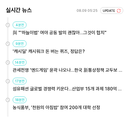
실시간 뉴스
08.09 05:25
UPDATE
4분전
與 "'하늘이법' 여야 공동 발의 괜찮아…그것이 협치"
9분전
'캐시딜' 캐시워크 돈 버는 퀴즈, 정답은?
14분전
관세전쟁 '엔드게임' 윤곽 나오나…한국 新통상정책 교두보 활
용해야
17분전
섬유패션 글로벌 경쟁력 키운다…산업부 15개 과제 180억 지
원
18분전
농식품부, '천원의 아침밥' 참여 200개 대학 선정