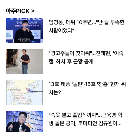
아주PICK >
임영웅, 데뷔 10주년…"난 늘 부족한
사람이었다"
"광고주들이 찾아줘"…진태현, '이숙
캠' 하차 후 근황 공개
13호 태풍 '돌핀'·15호 '찬홈' 현재 위
치는?
"속옷 빨고 졸업식까지"…근육병 학
생 돌본 공익, 코미디언 김규원이었
다