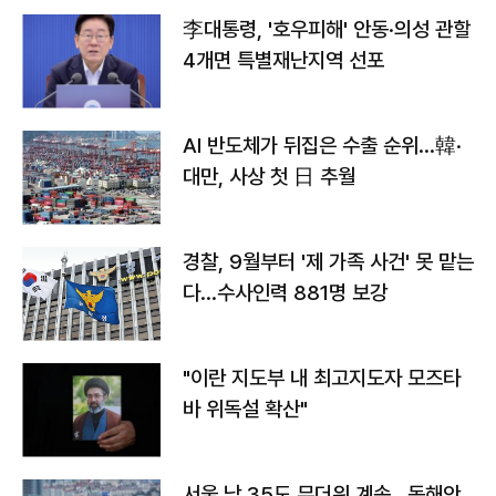
李대통령, '호우피해' 안동·의성 관할
4개면 특별재난지역 선포
AI 반도체가 뒤집은 수출 순위…韓·
대만, 사상 첫 日 추월
경찰, 9월부터 '제 가족 사건' 못 맡는
다…수사인력 881명 보강
"이란 지도부 내 최고지도자 모즈타
바 위독설 확산"
서울 낮 35도 무더위 계속…동해안