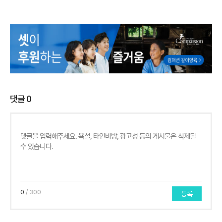
댓글
0
0
/ 300
등록