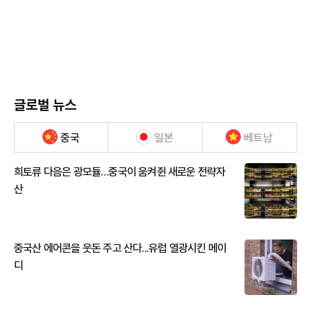
글로벌 뉴스
중국
일본
베트남
희토류 다음은 광모듈…중국이 움켜쥔 새로운 전략자
산
중국산 에어콘을 웃돈 주고 산다...유럽 열광시킨 메이
디