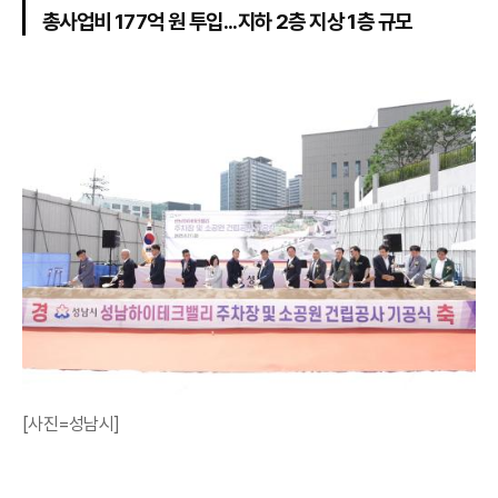
총사업비 177억 원 투입...지하 2층 지상 1층 규모
[사진=성남시]