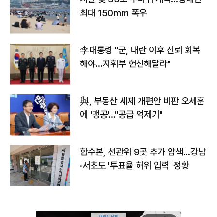
최대 150㎜ 폭우
李대통령 "군, 내란 이후 신뢰 회복
해야…지휘부 헌신해달라"
與, 부동산 세제 개편안 비판 오세훈
에 '맹공'…"공급 억제기"
합수본, 선관위 9곳 추가 압색…강남
·서초도 '투표율 허위 입력' 정황