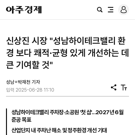
로
아
그
검
전
주
인
색
체
경
메
제
뉴
신상진 시장 "성남하이테크밸리 환
경 보다 쾌적·균형 있게 개선하는 데
큰 기여할 것"
성남=박재천 기자
공
텍
입력 2025-06-28 11:10
유
스
트
크
기
성남하이테크밸리 주차장·소공원 '첫 삽'...2027년 6월
준공 목표
산업단지 내 주차난 해소 및 정주환경 개선 기대