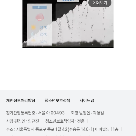
더보기
arrow_forward_ios
Unmute
개인정보처리방침
청소년보호정책
사이트맵
정기간행등록번호 : 서울 아 00493
회장·발행인 : 곽영길
사장·편집인 : 임규진
청소년보호책임자 : 전운
주소 : 서울특별시 종로구 종로 1길 42(수송동 146-1) 이마빌딩 11층