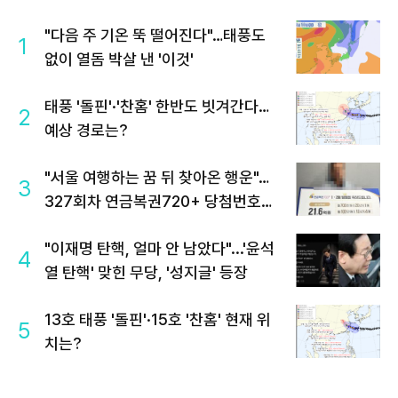
"다음 주 기온 뚝 떨어진다"…태풍도
1
없이 열돔 박살 낸 '이것'
태풍 '돌핀'·'찬홈' 한반도 빗겨간다…
2
예상 경로는?
"서울 여행하는 꿈 뒤 찾아온 행운"…
3
327회차 연금복권720+ 당첨번호조
회 주목
"이재명 탄핵, 얼마 안 남았다"...'윤석
4
열 탄핵' 맞힌 무당, '성지글' 등장
13호 태풍 '돌핀'·15호 '찬홈' 현재 위
5
치는?