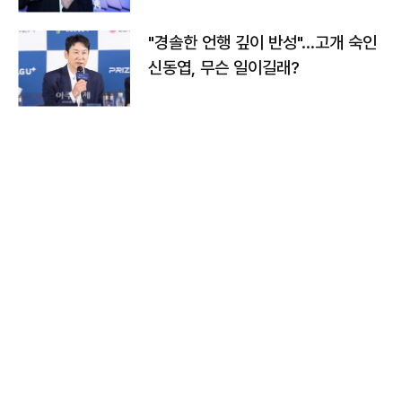
"경솔한 언행 깊이 반성"…고개 숙인
신동엽, 무슨 일이길래?