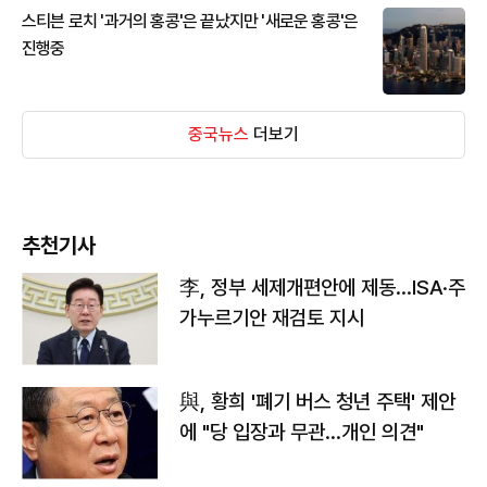
스티븐 로치 '과거의 홍콩'은 끝났지만 '새로운 홍콩'은
진행중
중국뉴스
더보기
추천기사
李, 정부 세제개편안에 제동…ISA·주
가누르기안 재검토 지시
與, 황희 '폐기 버스 청년 주택' 제안
에 "당 입장과 무관…개인 의견"