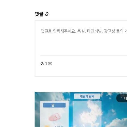
댓글
0
0
/ 300
더
arrow_forward_ios