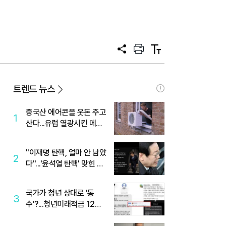
공
프
텍
유
린
스
트
트
크
기
트렌드 뉴스
중국산 에어콘을 웃돈 주고
1
산다...유럽 열광시킨 메이
디
"이재명 탄핵, 얼마 안 남았
2
다"...'윤석열 탄핵' 맞힌 무
당, '성지글' 등장
국가가 청년 상대로 '통
3
수'?...청년미래적금 12%
준다더니 "응, 오류야"