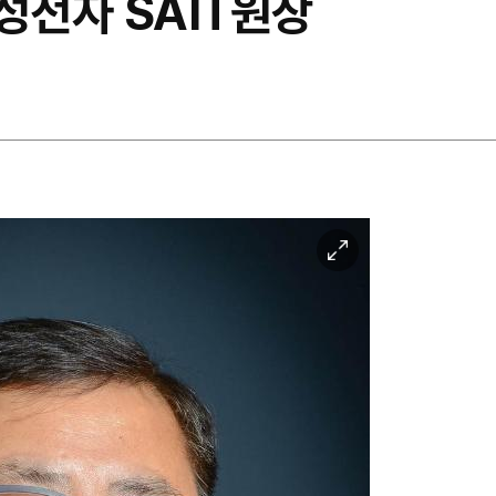
성전자 SAIT원장
이
미
지
확
대