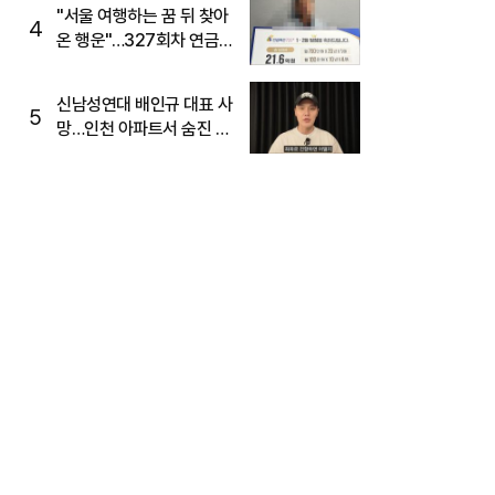
"서울 여행하는 꿈 뒤 찾아
4
온 행운"…327회차 연금
복권720+ 당첨번호조회
주목
신남성연대 배인규 대표 사
5
망…인천 아파트서 숨진 채
발견