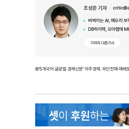
조성준 기자
critic@
버벅이는 AI, 메모리 
DB하이텍, 모아팹에 M
기자의 다른기사
©'5개국어 글로벌 경제신문' 아주경제. 무단전재·재배