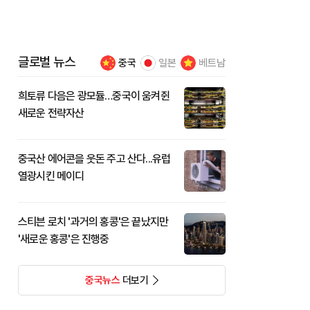
글로벌 뉴스
중국
일본
베트남
희토류 다음은 광모듈…중국이 움켜쥔
새로운 전략자산
중국산 에어콘을 웃돈 주고 산다...유럽
열광시킨 메이디
스티븐 로치 '과거의 홍콩'은 끝났지만
'새로운 홍콩'은 진행중
중국뉴스
더보기