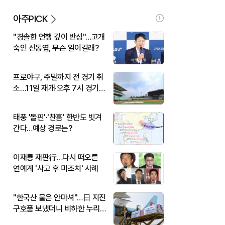
아주PICK
"경솔한 언행 깊이 반성"…고개
숙인 신동엽, 무슨 일이길래?
프로야구, 주말까지 전 경기 취
소…11일 재개·오후 7시 경기
시작
태풍 '돌핀'·'찬홈' 한반도 빗겨
간다…예상 경로는?
이재룡 재판行…다시 떠오른
연예계 '사고 후 미조치' 사례
"한국산 물은 안마셔"…日 지진
구호품 보냈더니 비하한 누리
꾼