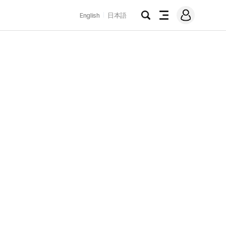
로
English
日本語
그
검
전
인
색
체
메
뉴