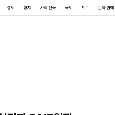
경제
정치
사회·전국
국제
포토
문화·연예