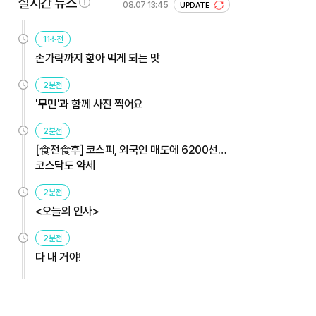
실시간 뉴스
08.07 13:45
UPDATE
11초전
손가락까지 핥아 먹게 되는 맛
2분전
'무민'과 함께 사진 찍어요
2분전
[食전食후] 코스피, 외국인 매도에 6200선…
코스닥도 약세
2분전
<오늘의 인사>
2분전
다 내 거야!