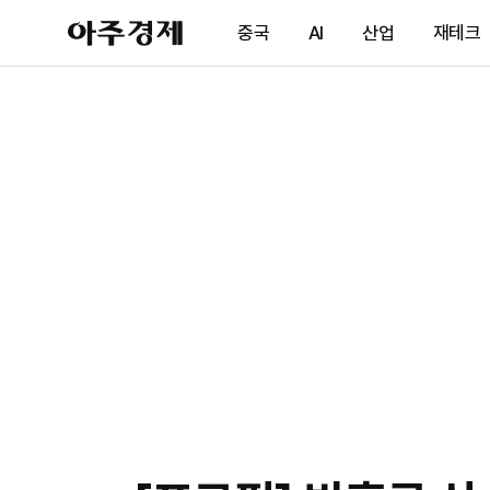
아
중국
AI
산업
재테크
주
경
제