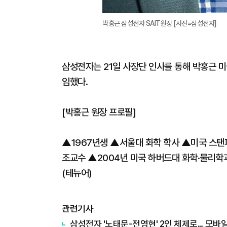
박홍근 삼성전자 SAIT원장 [사진=삼성전자]
삼성전자는 21일 사장단 인사를 통해 박홍근 미
임했다.
[박홍근 원장 프로필]
▲1967년생 ▲서울대 화학 학사 ▲미국 스탠
조교수 ▲2004년 미국 하버드대 화학·물리학
(테뉴어)
관련기사
삼성전자 '노태문-전영현' 2인 체제로… 모바