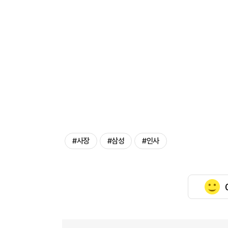
#사장
#삼성
#인사