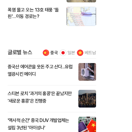
폭염 몰고 오는 13호 태풍 '돌
핀'…이동 경로는?
글로벌 뉴스
중국
일본
베트남
중국산 에어콘을 웃돈 주고 산다...유럽
열광시킨 메이디
스티븐 로치 '과거의 홍콩'은 끝났지만
'새로운 홍콩'은 진행중
'역사적 순간' 중국 DUV 개발업체는
설립 3년된 '아이성나'