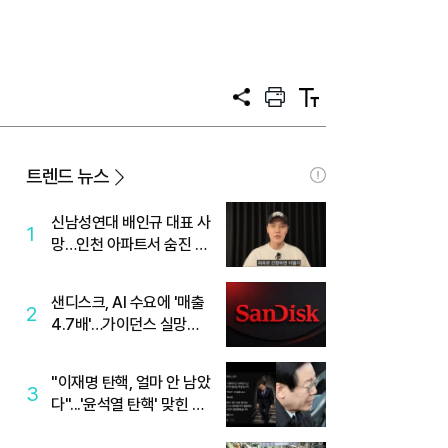
공
프
텍
유
린
스
트
트
크
기
트렌드 뉴스
신남성연대 배인규 대표 사
1
망…인천 아파트서 숨진 채
발견
샌디스크, AI 수요에 '매출
2
4.7배'…가이던스 실망에
'주가는 하락'
"이재명 탄핵, 얼마 안 남았
3
다"...'윤석열 탄핵' 맞힌 무
당, '성지글' 등장