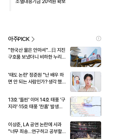
소멸대응기금 20억원 확보
아주PICK
"한국산 물은 안마셔"…日 지진
구호품 보냈더니 비하한 누리
꾼
'태도 논란' 정준원 "난 배우 하
면 안 되는 사람인가? 생각 했
다"
13호 '돌핀' 이어 14호 태풍 '구
지라'·15호 태풍 '찬홈' 발생…
현재 위치와 이동경로는?
이상준, LA 공연 논란에 사과
"너무 죄송…연구하고 공부할
것"