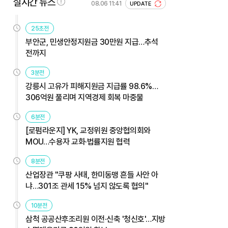
실시간 뉴스
08.06 11:41
UPDATE
25초전
부안군, 민생안정지원금 30만원 지급…추석
전까지
3분전
강릉시 고유가 피해지원금 지급률 98.6%…
306억원 풀리며 지역경제 회복 마중물
6분전
[로펌라운지] YK, 교정위원 중앙협의회와
MOU…수용자 교화·법률지원 협력
8분전
산업장관 "쿠팡 사태, 한미동맹 흔들 사안 아
냐…301조 관세 15% 넘지 않도록 협의"
10분전
삼척 공공산후조리원 이전·신축 '청신호'…지방