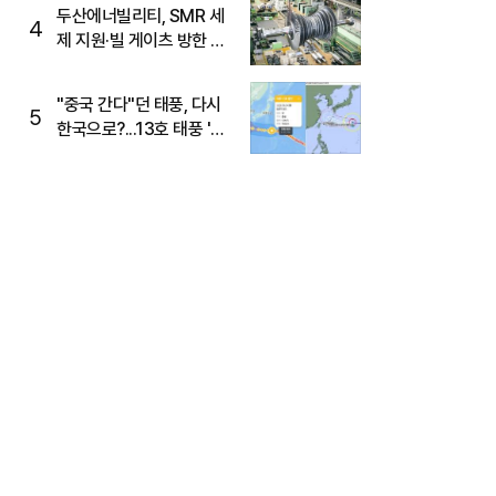
두산에너빌리티, SMR 세
4
제 지원·빌 게이츠 방한 기
대에 5%대 강세
"중국 간다"던 태풍, 다시
5
한국으로?...13호 태풍 '돌
핀' 방향 급전환