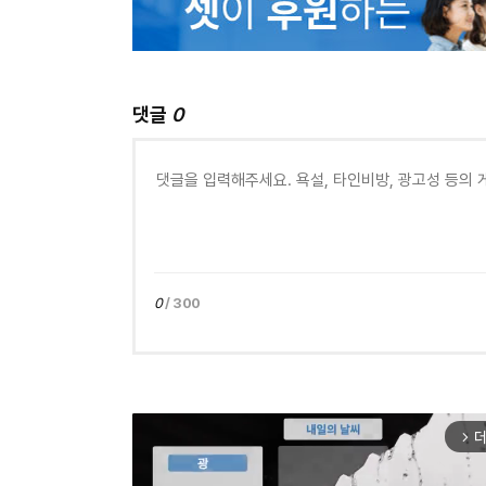
댓글
0
0
/ 300
더
arrow_forward_ios