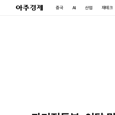
아
중국
AI
산업
재테크
주
경
제