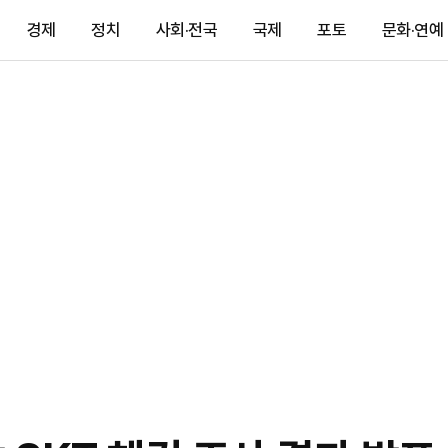
경제
정치
사회·전국
국제
포토
문화·연예