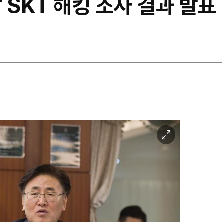
 SKT 해킹 조사 결과 발표
이
미
지
확
대