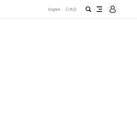
로
English
日本語
그
검
전
인
색
체
메
뉴