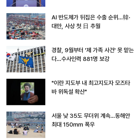
AI 반도체가 뒤집은 수출 순위…韓·
대만, 사상 첫 日 추월
경찰, 9월부터 '제 가족 사건' 못 맡는
다…수사인력 881명 보강
"이란 지도부 내 최고지도자 모즈타
바 위독설 확산"
서울 낮 35도 무더위 계속…동해안
최대 150㎜ 폭우