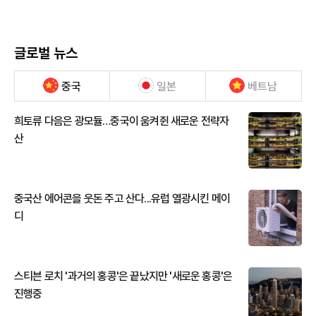
글로벌 뉴스
중국
일본
베트남
희토류 다음은 광모듈…중국이 움켜쥔 새로운 전략자
산
중국산 에어콘을 웃돈 주고 산다...유럽 열광시킨 메이
디
스티븐 로치 '과거의 홍콩'은 끝났지만 '새로운 홍콩'은
진행중