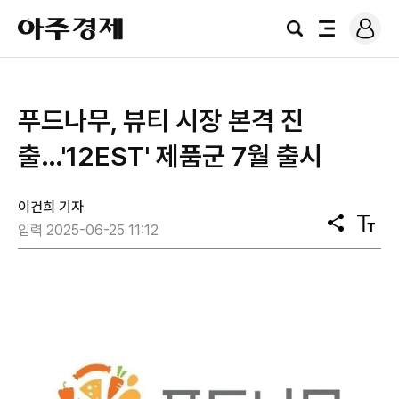
로
아
그
검
전
주
인
색
체
경
메
제
뉴
푸드나무, 뷰티 시장 본격 진
출…'12EST' 제품군 7월 출시
이건희 기자
공
텍
입력 2025-06-25 11:12
유
스
트
크
기