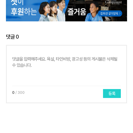
댓글
0
0
/ 300
등록