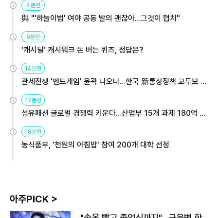
4분전
與 "'하늘이법' 여야 공동 발의 괜찮아…그것이 협치"
9분전
'캐시딜' 캐시워크 돈 버는 퀴즈, 정답은?
14분전
관세전쟁 '엔드게임' 윤곽 나오나…한국 新통상정책 교두보 활
용해야
17분전
섬유패션 글로벌 경쟁력 키운다…산업부 15개 과제 180억 지
원
18분전
농식품부, '천원의 아침밥' 참여 200개 대학 선정
아주PICK >
"속옷 빨고 졸업식까지"…근육병 학