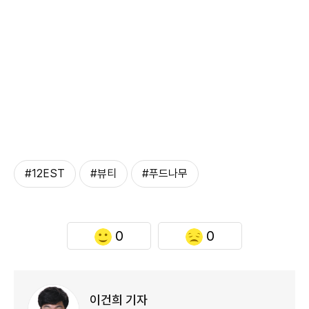
#12EST
#뷰티
#푸드나무
0
0
이건희 기자