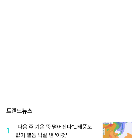
트렌드뉴스
"다음 주 기온 뚝 떨어진다"…태풍도
1
없이 열돔 박살 낸 '이것'