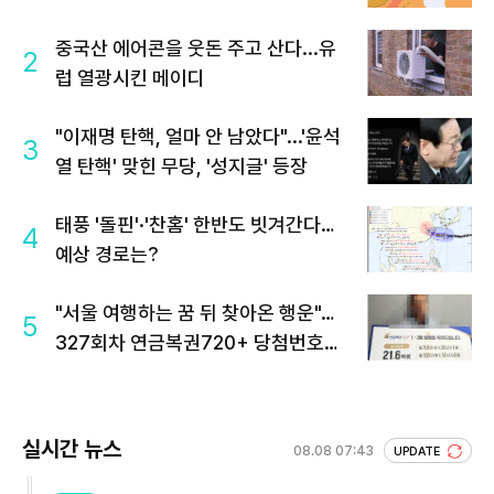
중국산 에어콘을 웃돈 주고 산다...유
2
럽 열광시킨 메이디
"이재명 탄핵, 얼마 안 남았다"...'윤석
3
열 탄핵' 맞힌 무당, '성지글' 등장
태풍 '돌핀'·'찬홈' 한반도 빗겨간다…
4
예상 경로는?
"서울 여행하는 꿈 뒤 찾아온 행운"…
5
327회차 연금복권720+ 당첨번호조
회 주목
실시간 뉴스
08.08 07:43
UPDATE