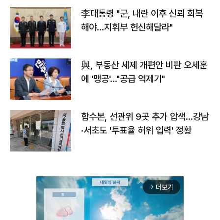
李대통령 "군, 내란 이후 신뢰 회복
해야…지휘부 헌신해달라"
與, 부동산 세제 개편안 비판 오세훈
에 '맹공'…"공급 억제기"
합수본, 선관위 9곳 추가 압색…강남
·서초도 '투표율 허위 입력' 정황
더보기
arrow_forward_ios