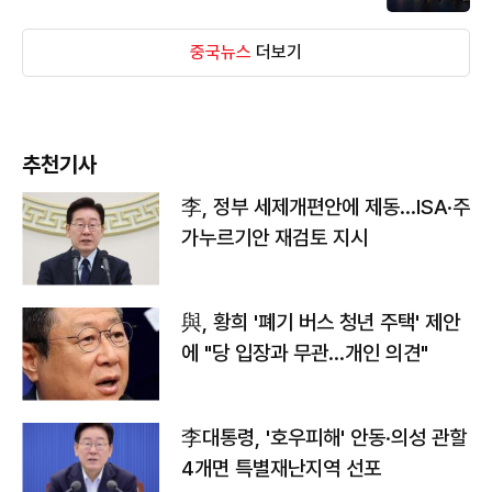
중국뉴스
더보기
추천기사
李, 정부 세제개편안에 제동…ISA·주
가누르기안 재검토 지시
與, 황희 '폐기 버스 청년 주택' 제안
에 "당 입장과 무관…개인 의견"
李대통령, '호우피해' 안동·의성 관할
4개면 특별재난지역 선포