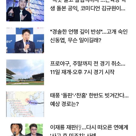
생 돌본 공익, 코미디언 김규원이었
다
"경솔한 언행 깊이 반성"…고개 숙인
신동엽, 무슨 일이길래?
프로야구, 주말까지 전 경기 취소…
11일 재개·오후 7시 경기 시작
태풍 '돌핀'·'찬홈' 한반도 빗겨간다…
예상 경로는?
이재룡 재판行…다시 떠오른 연예계
'사고 후 미조치' 사례