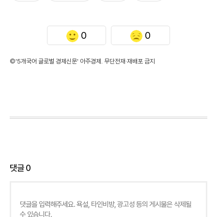
0
0
©'5개국어 글로벌 경제신문' 아주경제. 무단전재·재배포 금지
댓글
0