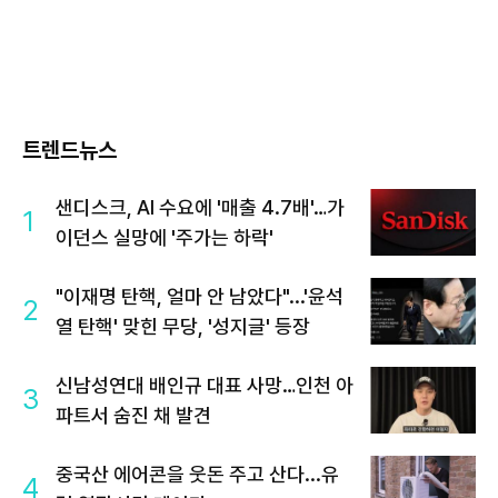
트렌드뉴스
샌디스크, AI 수요에 '매출 4.7배'…가
1
이던스 실망에 '주가는 하락'
"이재명 탄핵, 얼마 안 남았다"...'윤석
2
열 탄핵' 맞힌 무당, '성지글' 등장
신남성연대 배인규 대표 사망…인천 아
3
파트서 숨진 채 발견
중국산 에어콘을 웃돈 주고 산다...유
4