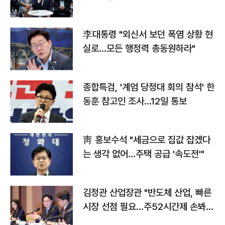
맞불
李대통령 "외신서 보던 폭염 상황 현
실로…모든 행정력 총동원하라"
종합특검, '계엄 당정대 회의 참석' 한
동훈 참고인 조사...12일 통보
靑 홍보수석 "세금으로 집값 잡겠다
는 생각 없어…주택 공급 '속도전'"
김정관 산업장관 "반도체 산업, 빠른
시장 선점 필요…주52시간제 손봐
야"