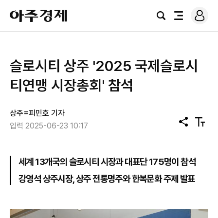
로
아
그
검
전
주
인
색
체
경
메
제
뉴
슬로시티 상주 '2025 국제슬로시
티연맹 시장총회' 참석
상주=피민호 기자
공
텍
입력 2025-06-23 10:17
유
스
트
크
기
세계 13개국의 슬로시티 시장과 대표단 175명이 참석
강영석 상주시장, 상주 전통명주와 한복문화 주제 발표