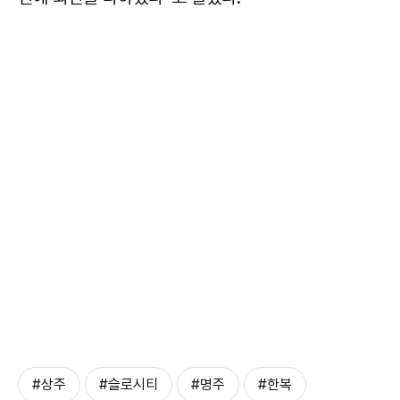
#상주
#슬로시티
#명주
#한복