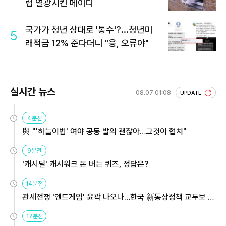
럽 열광시킨 메이디
국가가 청년 상대로 '통수'?...청년미
5
래적금 12% 준다더니 "응, 오류야"
실시간 뉴스
08.07 01:08
UPDATE
4분전
與 "'하늘이법' 여야 공동 발의 괜찮아…그것이 협치"
9분전
'캐시딜' 캐시워크 돈 버는 퀴즈, 정답은?
14분전
관세전쟁 '엔드게임' 윤곽 나오나…한국 新통상정책 교두보 활
용해야
17분전