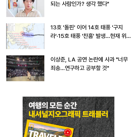
되는 사람인가? 생각 했다"
13호 '돌핀' 이어 14호 태풍 '구지
라'·15호 태풍 '찬홈' 발생…현재 위
치와 이동경로는?
이상준, LA 공연 논란에 사과 "너무
죄송…연구하고 공부할 것"