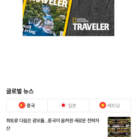
글로벌 뉴스
중국
일본
베트남
희토류 다음은 광모듈…중국이 움켜쥔 새로운 전략자
산