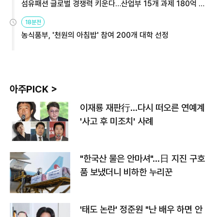
섬유패션 글로벌 경쟁력 키운다…산업부 15개 과제 180억 지
원
18분전
농식품부, '천원의 아침밥' 참여 200개 대학 선정
아주PICK >
이재룡 재판行…다시 떠오른 연예계
'사고 후 미조치' 사례
"한국산 물은 안마셔"…日 지진 구호
품 보냈더니 비하한 누리꾼
'태도 논란' 정준원 "난 배우 하면 안