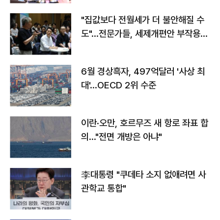
"집값보다 전월세가 더 불안해질 수
도"…전문가들, 세제개편안 부작용
우려
6월 경상흑자, 497억달러 '사상 최
대'…OECD 2위 수준
이란·오만, 호르무즈 새 항로 좌표 합
의…"전면 개방은 아냐"
李대통령 "쿠데타 소지 없애려면 사
관학교 통합"