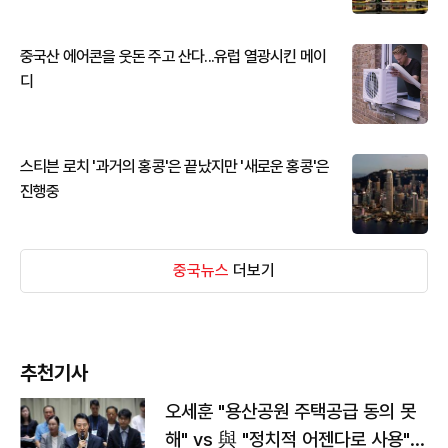
중국산 에어콘을 웃돈 주고 산다...유럽 열광시킨 메이
디
스티븐 로치 '과거의 홍콩'은 끝났지만 '새로운 홍콩'은
진행중
중국뉴스
더보기
추천기사
오세훈 "용산공원 주택공급 동의 못
해" vs 與 "정치적 어젠다로 사용"