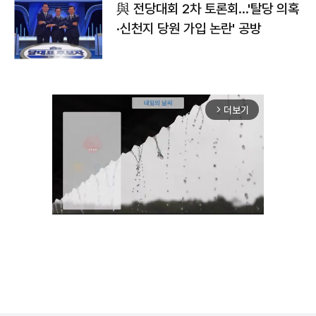
與 전당대회 2차 토론회…'탈당 의혹
·신천지 당원 가입 논란' 공방
더보기
arrow_forward_ios
Mute