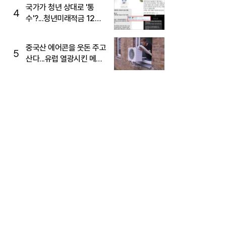
국가가 청년 상대로 '통
4
수'?...청년미래적금 12%
준다더니 "응, 오류야"
중국산 에어콘을 웃돈 주고
5
산다...유럽 열광시킨 메이
디