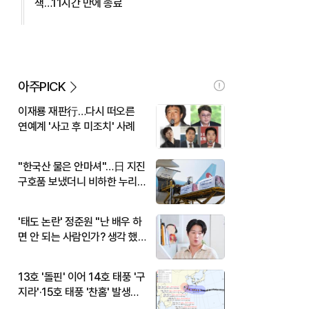
색…11시간 만에 종료
아주PICK
이재룡 재판行…다시 떠오른
연예계 '사고 후 미조치' 사례
"한국산 물은 안마셔"…日 지진
구호품 보냈더니 비하한 누리
꾼
'태도 논란' 정준원 "난 배우 하
면 안 되는 사람인가? 생각 했
다"
13호 '돌핀' 이어 14호 태풍 '구
지라'·15호 태풍 '찬홈' 발생…
현재 위치와 이동경로는?