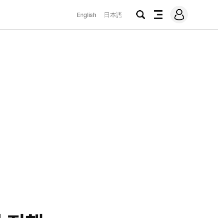
로
English
日本語
그
검
전
인
색
체
메
뉴