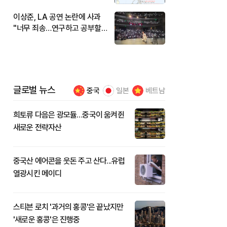
이상준, LA 공연 논란에 사과
"너무 죄송…연구하고 공부할
것"
글로벌 뉴스
중국
일본
베트남
희토류 다음은 광모듈…중국이 움켜쥔
새로운 전략자산
중국산 에어콘을 웃돈 주고 산다...유럽
열광시킨 메이디
스티븐 로치 '과거의 홍콩'은 끝났지만
'새로운 홍콩'은 진행중