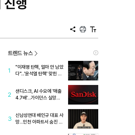
회 진행
공
프
텍
유
린
스
트
트
크
기
트렌드 뉴스
"이재명 탄핵, 얼마 안 남았
1
다"...'윤석열 탄핵' 맞힌 무
당, '성지글' 등장
샌디스크, AI 수요에 '매출
2
4.7배'…가이던스 실망에
'주가는 하락'
신남성연대 배인규 대표 사
3
망…인천 아파트서 숨진 채
발견