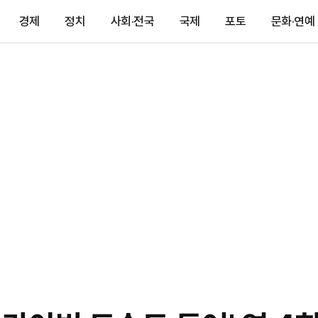
경제
정치
사회·전국
국제
포토
문화·연예