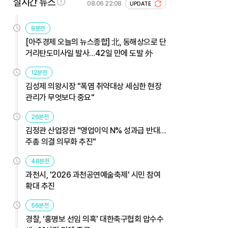
실시간 뉴스
08.06 22:08
UPDATE
8분전
[아주경제 오늘의 뉴스종합] 北, 동해상으로 단
거리탄도미사일 발사…42일 만에 도발 外
12분전
김성제 의왕시장 "폭염 취약대상 세심한 현장
관리가 무엇보다 중요"
26분전
김정관 산업장관 "영업이익 N% 성과급 반대…
주총 의결 의무화 추진"
48분전
과천시, '2026 과천공연예술축제' 시민 참여
확대 추진
56분전
경찰, '홍명보 선임 의혹' 대한축구협회 압수수