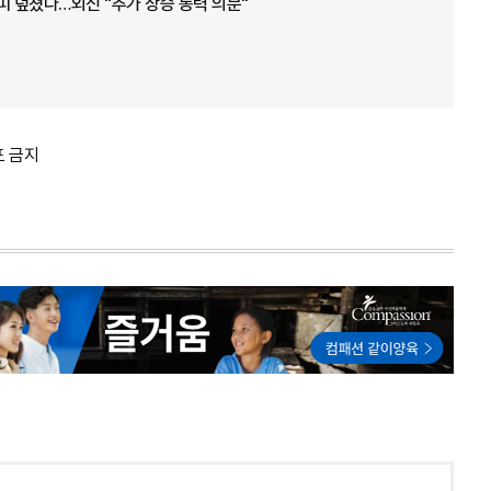
피 덮쳤다…외신 "추가 상승 동력 의문"
포 금지