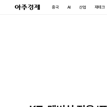
아
중국
AI
산업
재테크
주
경
제