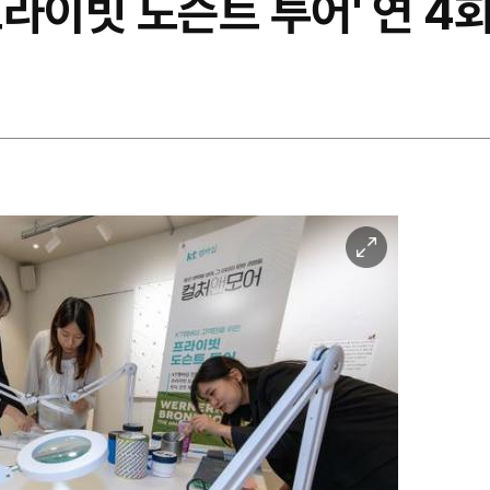
프라이빗 도슨트 투어' 연 4
이
미
지
확
대