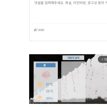
0
/ 300
더
arrow_forward_ios