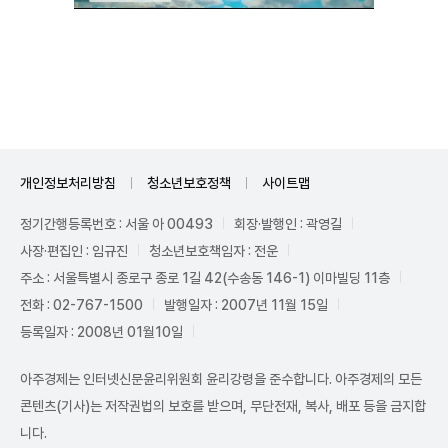
Unmute
개인정보처리방침
청소년보호정책
사이트맵
정기간행등록번호 : 서울 아 00493
회장·발행인 : 곽영길
사장·편집인 : 임규진
청소년보호책임자 : 전운
주소 : 서울특별시 종로구 종로 1길 42(수송동 146-1) 이마빌딩 11층
전화 : 02-767-1500
발행일자 : 2007년 11월 15일
등록일자 : 2008년 01월10일
아주경제는 인터넷신문윤리위원회 윤리강령을 준수합니다. 아주경제의 모든
콘텐츠(기사)는 저작권법의 보호를 받으며, 무단전재, 복사, 배포 등을 금지합
니다.