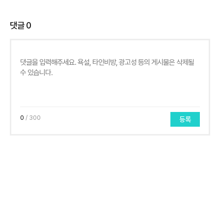
댓글
0
0
/ 300
등록