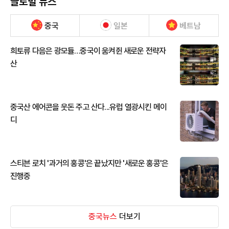
글로벌 뉴스
중국
일본
베트남
희토류 다음은 광모듈…중국이 움켜쥔 새로운 전략자
산
중국산 에어콘을 웃돈 주고 산다...유럽 열광시킨 메이
디
스티븐 로치 '과거의 홍콩'은 끝났지만 '새로운 홍콩'은
진행중
중국뉴스
더보기