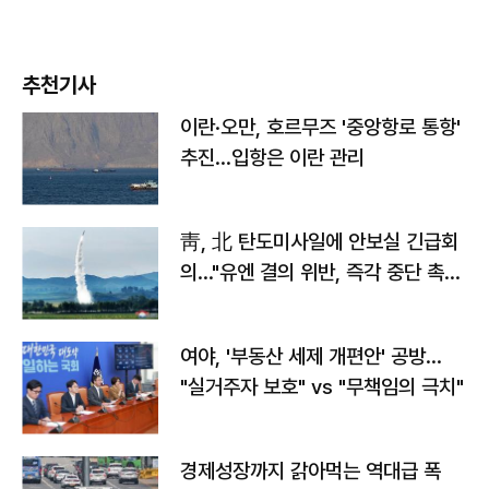
추천기사
이란·오만, 호르무즈 '중앙항로 통항'
추진…입항은 이란 관리
靑, 北 탄도미사일에 안보실 긴급회
의…"유엔 결의 위반, 즉각 중단 촉
구"
여야, '부동산 세제 개편안' 공방…
"실거주자 보호" vs "무책임의 극치"
경제성장까지 갉아먹는 역대급 폭