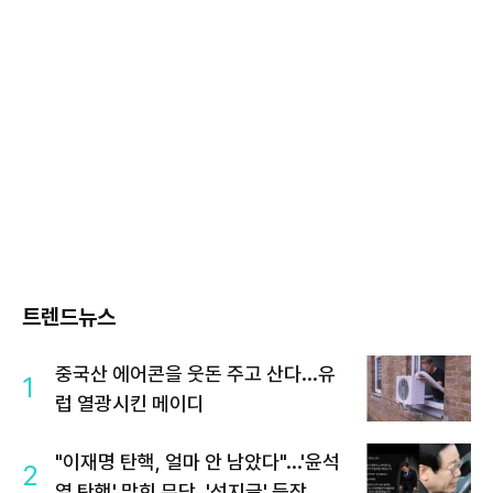
트렌드뉴스
중국산 에어콘을 웃돈 주고 산다...유
1
럽 열광시킨 메이디
"이재명 탄핵, 얼마 안 남았다"...'윤석
2
열 탄핵' 맞힌 무당, '성지글' 등장