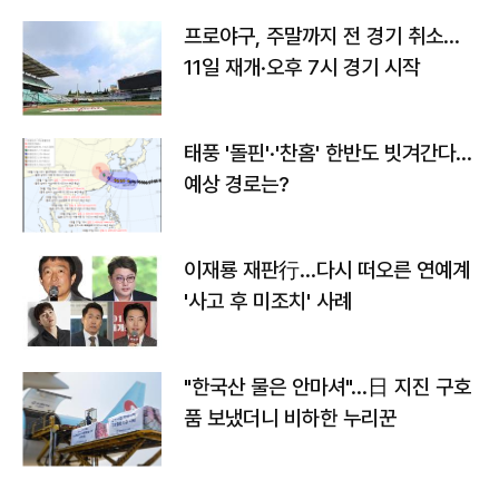
프로야구, 주말까지 전 경기 취소…
11일 재개·오후 7시 경기 시작
태풍 '돌핀'·'찬홈' 한반도 빗겨간다…
예상 경로는?
이재룡 재판行…다시 떠오른 연예계
'사고 후 미조치' 사례
"한국산 물은 안마셔"…日 지진 구호
품 보냈더니 비하한 누리꾼