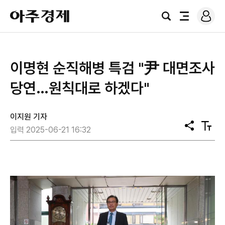
로
아
그
검
전
주
인
색
체
경
메
제
뉴
이명현 순직해병 특검 "尹 대면조사
당연…원칙대로 하겠다"
이지원 기자
공
텍
입력 2025-06-21 16:32
유
스
트
크
기