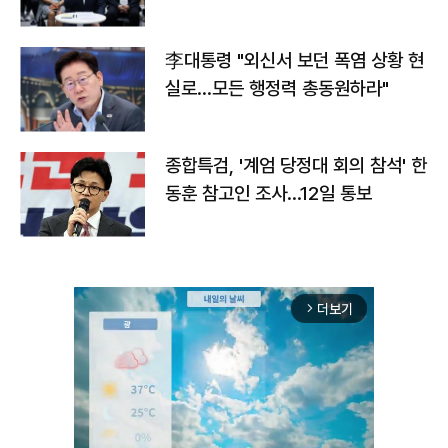
맞불
李대통령 "외신서 보던 폭염 상황 현
실로…모든 행정력 총동원하라"
종합특검, '계엄 당정대 회의 참석' 한
동훈 참고인 조사...12일 통보
더보기
arrow_forward_ios