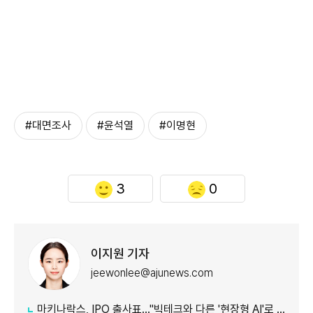
#대면조사
#윤석열
#이명현
3
0
이지원 기자
jeewonlee@ajunews.com
마키나락스, IPO 출사표…"빅테크와 다른 '현장형 AI'로 승부"