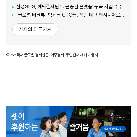
삼성SDS, 예탁결제원 '토큰증권 플랫폼' 구축 사업 수주
[글로벌 테크뷰] 빅테크 CTO들, 직함 떼고 엔지니어로 유턴...'앤트로픽행 러시' 이유는
기자의 다른기사
©'5개국어 글로벌 경제신문' 아주경제. 무단전재·재배포 금지