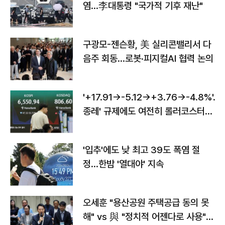
염…李대통령 "국가적 기후 재난"
구광모-젠슨황, 美 실리콘밸리서 다
음주 회동…로봇·피지컬AI 협력 논의
'+17.91→-5.12→+3.76→-4.8%'…'
종레' 규제에도 여전히 롤러코스터
타는 코스피
'입추'에도 낮 최고 39도 폭염 절
정…한밤 '열대야' 지속
오세훈 "용산공원 주택공급 동의 못
해" vs 與 "정치적 어젠다로 사용"