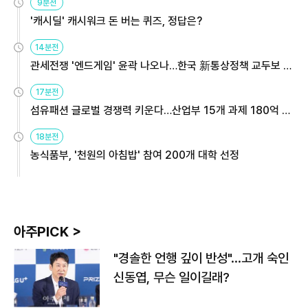
9분전
'캐시딜' 캐시워크 돈 버는 퀴즈, 정답은?
14분전
관세전쟁 '엔드게임' 윤곽 나오나…한국 新통상정책 교두보 활
용해야
17분전
섬유패션 글로벌 경쟁력 키운다…산업부 15개 과제 180억 지
원
18분전
농식품부, '천원의 아침밥' 참여 200개 대학 선정
아주PICK >
"경솔한 언행 깊이 반성"…고개 숙인
신동엽, 무슨 일이길래?