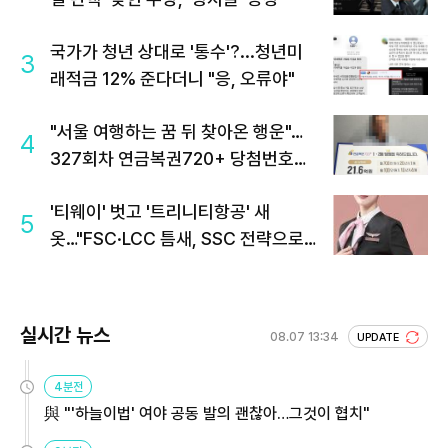
국가가 청년 상대로 '통수'?...청년미
3
래적금 12% 준다더니 "응, 오류야"
"서울 여행하는 꿈 뒤 찾아온 행운"…
4
327회차 연금복권720+ 당첨번호조
회 주목
'티웨이' 벗고 '트리니티항공' 새
5
옷…"FSC·LCC 틈새, SSC 전략으로
공략"
실시간 뉴스
08.07 13:34
UPDATE
4분전
與 "'하늘이법' 여야 공동 발의 괜찮아…그것이 협치"