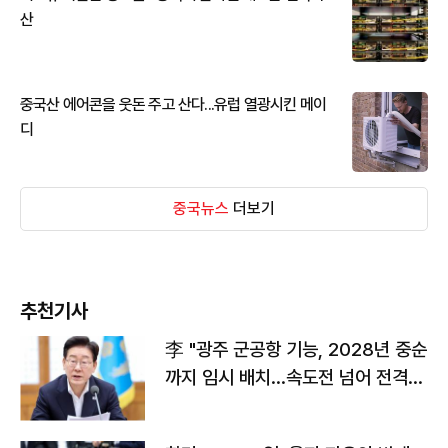
산
중국산 에어콘을 웃돈 주고 산다...유럽 열광시킨 메이
디
중국뉴스
더보기
추천기사
李 "광주 군공항 기능, 2028년 중순
까지 임시 배치…속도전 넘어 전격
전"