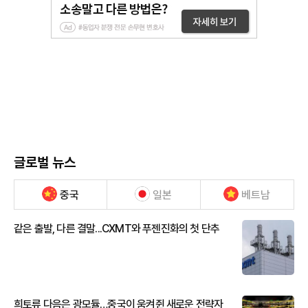
글로벌 뉴스
중국
일본
베트남
같은 출발, 다른 결말...CXMT와 푸젠진화의 첫 단추
희토류 다음은 광모듈…중국이 움켜쥔 새로운 전략자