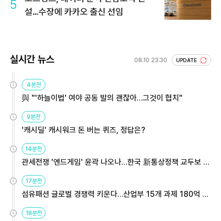
5
설…수장에 카카오 출신 선임
실시간 뉴스
08.10 23:30
UPDATE
4분전
與 "'하늘이법' 여야 공동 발의 괜찮아…그것이 협치"
9분전
'캐시딜' 캐시워크 돈 버는 퀴즈, 정답은?
14분전
관세전쟁 '엔드게임' 윤곽 나오나…한국 新통상정책 교두보 활
용해야
17분전
섬유패션 글로벌 경쟁력 키운다…산업부 15개 과제 180억 지
원
18분전