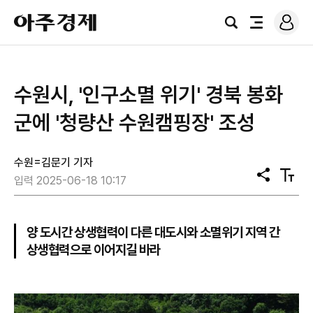
로
아
그
검
전
주
인
색
체
경
메
제
뉴
수원시, '인구소멸 위기' 경북 봉화
군에 '청량산 수원캠핑장' 조성
수원=김문기 기자
공
텍
입력 2025-06-18 10:17
유
스
트
크
기
양 도시간 상생협력이 다른 대도시와 소멸위기 지역 간
상생협력으로 이어지길 바라