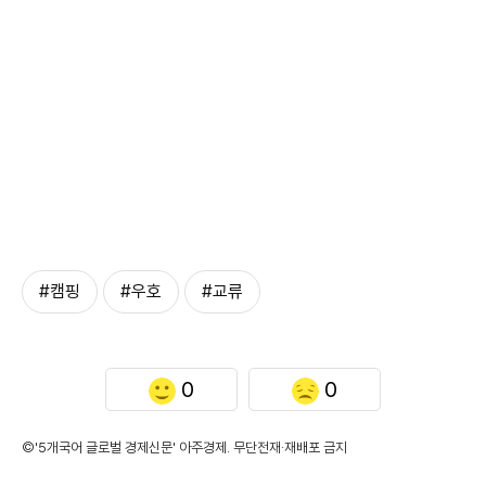
#캠핑
#우호
#교류
0
0
©'5개국어 글로벌 경제신문' 아주경제. 무단전재·재배포 금지