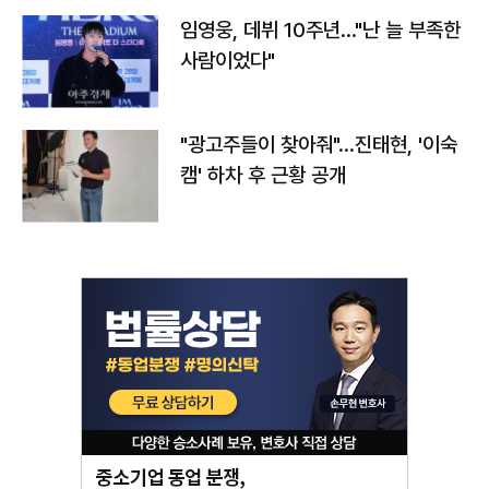
임영웅, 데뷔 10주년…"난 늘 부족한
사람이었다"
"광고주들이 찾아줘"…진태현, '이숙
캠' 하차 후 근황 공개