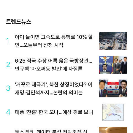
트렌드뉴스
아이 둘이면 고속도로 통행료 10% 할
1
인…오늘부터 신청 시작
6·25 적국 수장 어록 읊은 국방장관…
2
안규백 '마오쩌둥 발언'에 자질론
'거꾸로 태극기', 북한 상징이었다? 이
3
재명·김민석까지…논란의 의미는
4
태풍 '찬홈' 한국 오나…예상 경로 보니
토스뱅크, 데이터 분석 전담조직 신