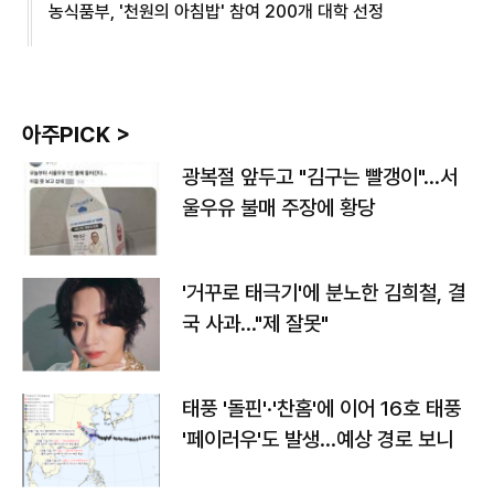
농식품부, '천원의 아침밥' 참여 200개 대학 선정
아주PICK >
광복절 앞두고 "김구는 빨갱이"…서
울우유 불매 주장에 황당
'거꾸로 태극기'에 분노한 김희철, 결
국 사과…"제 잘못"
태풍 '돌핀'·'찬홈'에 이어 16호 태풍
'페이러우'도 발생…예상 경로 보니