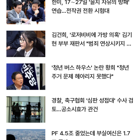
한미, 17∼27일 '을지 자유의 방패'
연습…전작권 전환 시험대
김건희, '로저비비에 가방 의혹' 김기
현 부부 재판서 "범죄 연상시키지 말
라"
'청년 버스 하우스' 논란 황희 "청년
주거 문제 헤아리지 못했다"
경찰, 축구협회 '심판 성접대' 수사 검
토…공소시효가 관건
PF 4.5조 줄었는데 부실여신은 1.7