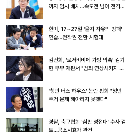
까지 임시 배치…속도전 넘어 전격
전"
한미, 17∼27일 '을지 자유의 방패'
연습…전작권 전환 시험대
김건희, '로저비비에 가방 의혹' 김기
현 부부 재판서 "범죄 연상시키지 말
라"
'청년 버스 하우스' 논란 황희 "청년
주거 문제 헤아리지 못했다"
경찰, 축구협회 '심판 성접대' 수사 검
토…공소시효가 관건