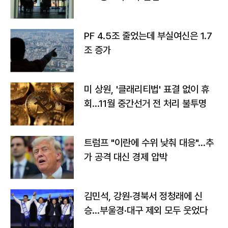
PF 4.5조 줄었는데 부실여신은 1.7
조 증가
미 상원, '클래리티법' 표결 없이 휴
회…11월 중간선거 전 처리 불투명
트럼프 "이란에 수위 낮춰 대응"…추
가 공격 대신 경제 압박
김민석, 강원·경북서 정청래에 신
승…부울경·대구 제외 모두 웃었다