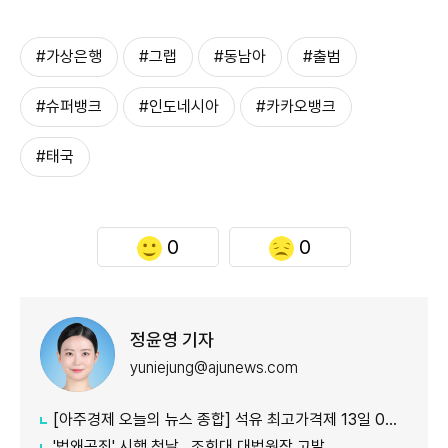
#가상은행
#그랩
#동남아
#출범
#슈퍼뱅크
#인도네시아
#카카오뱅크
#태국
0
0
정윤영 기자
yuniejung@ajunews.com
[아주경제 오늘의 뉴스 종합] 석유 최고가격제 13일 0시부터 시행...도매가 기준 휘발유 1724원·경유 1713원 外
'법왜곡죄' 시행 첫날…조희대 대법원장 고발