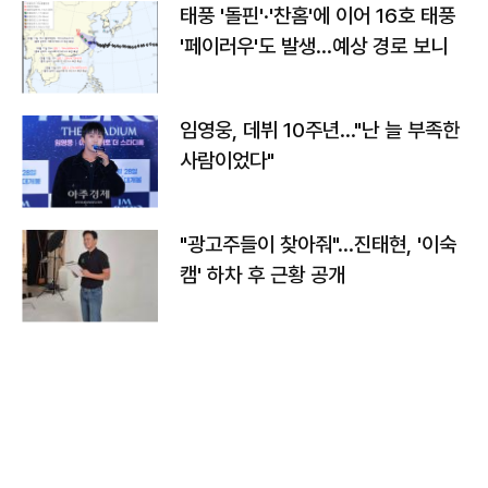
태풍 '돌핀'·'찬홈'에 이어 16호 태풍
'페이러우'도 발생…예상 경로 보니
임영웅, 데뷔 10주년…"난 늘 부족한
사람이었다"
"광고주들이 찾아줘"…진태현, '이숙
캠' 하차 후 근황 공개