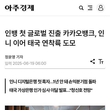
로
아
그
검
전
주
인
색
체
경
메
제
뉴
인뱅 첫 글로벌 진출 카카오뱅크, 인
니 이어 태국 연착륙 도모
정윤영 기자
공
텍
입력 2025-06-19 06:00
유
스
트
크
기
인니 디지털은행 첫 흑자…1년 안 돼 손익분기점 돌파
태국 가상은행 인가 심사 이달 발표…"청신호 전망"