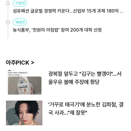
17분전
섬유패션 글로벌 경쟁력 키운다…산업부 15개 과제 180억 지
원
18분전
농식품부, '천원의 아침밥' 참여 200개 대학 선정
아주PICK >
광복절 앞두고 "김구는 빨갱이"…서
울우유 불매 주장에 황당
'거꾸로 태극기'에 분노한 김희철, 결
국 사과…"제 잘못"