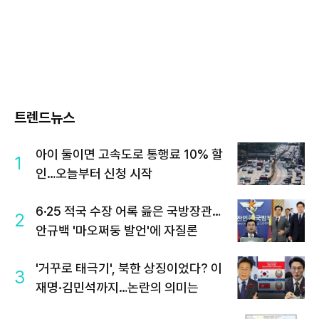
트렌드뉴스
아이 둘이면 고속도로 통행료 10% 할
1
인…오늘부터 신청 시작
6·25 적국 수장 어록 읊은 국방장관…
2
안규백 '마오쩌둥 발언'에 자질론
'거꾸로 태극기', 북한 상징이었다? 이
3
재명·김민석까지…논란의 의미는