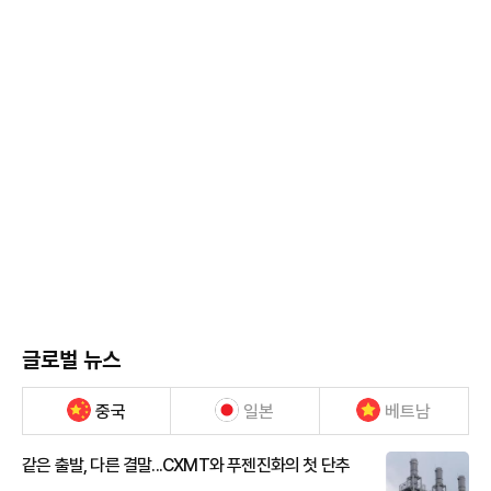
글로벌 뉴스
중국
일본
베트남
같은 출발, 다른 결말...CXMT와 푸젠진화의 첫 단추