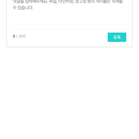
0
/ 300
등록