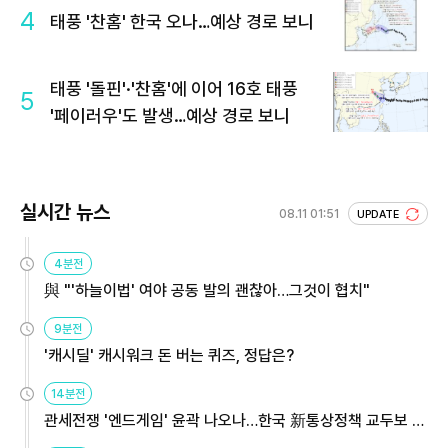
4
태풍 '찬홈' 한국 오나…예상 경로 보니
태풍 '돌핀'·'찬홈'에 이어 16호 태풍
5
'페이러우'도 발생…예상 경로 보니
실시간 뉴스
08.11 01:51
UPDATE
4분전
與 "'하늘이법' 여야 공동 발의 괜찮아…그것이 협치"
9분전
'캐시딜' 캐시워크 돈 버는 퀴즈, 정답은?
14분전
관세전쟁 '엔드게임' 윤곽 나오나…한국 新통상정책 교두보 활
용해야