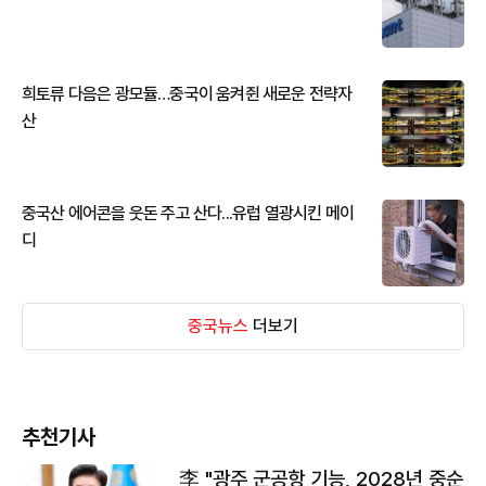
희토류 다음은 광모듈…중국이 움켜쥔 새로운 전략자
산
중국산 에어콘을 웃돈 주고 산다...유럽 열광시킨 메이
디
중국뉴스
더보기
추천기사
李 "광주 군공항 기능, 2028년 중순