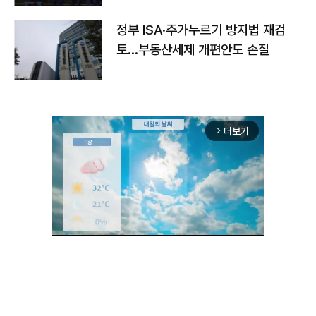
정부 ISA·주가누르기 방지법 재검
토…부동산세제 개편안도 손질
더보기
arrow_forward_ios
Mute