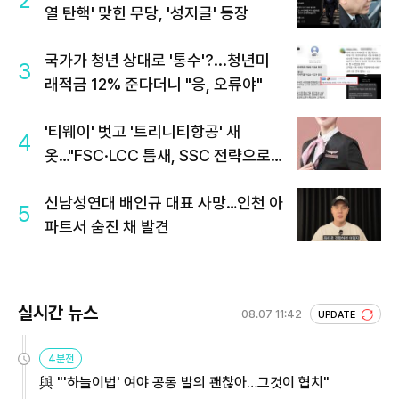
2
열 탄핵' 맞힌 무당, '성지글' 등장
국가가 청년 상대로 '통수'?...청년미
3
래적금 12% 준다더니 "응, 오류야"
'티웨이' 벗고 '트리니티항공' 새
4
옷…"FSC·LCC 틈새, SSC 전략으로
공략"
신남성연대 배인규 대표 사망…인천 아
5
파트서 숨진 채 발견
실시간 뉴스
08.07 11:42
UPDATE
4분전
與 "'하늘이법' 여야 공동 발의 괜찮아…그것이 협치"