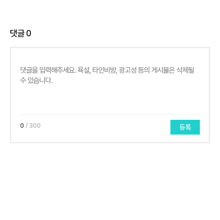
댓글
0
0
/ 300
등록