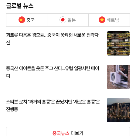
글로벌 뉴스
중국
일본
베트남
희토류 다음은 광모듈…중국이 움켜쥔 새로운 전략자
산
중국산 에어콘을 웃돈 주고 산다...유럽 열광시킨 메이
디
스티븐 로치 '과거의 홍콩'은 끝났지만 '새로운 홍콩'은
진행중
중국뉴스
더보기