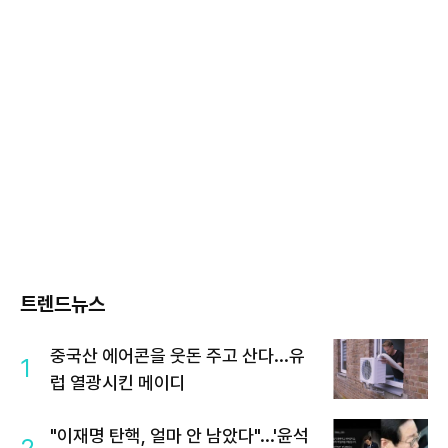
트렌드뉴스
중국산 에어콘을 웃돈 주고 산다...유
1
럽 열광시킨 메이디
"이재명 탄핵, 얼마 안 남았다"...'윤석