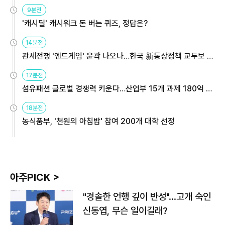
9분전
'캐시딜' 캐시워크 돈 버는 퀴즈, 정답은?
14분전
관세전쟁 '엔드게임' 윤곽 나오나…한국 新통상정책 교두보 활
용해야
17분전
섬유패션 글로벌 경쟁력 키운다…산업부 15개 과제 180억 지
원
18분전
농식품부, '천원의 아침밥' 참여 200개 대학 선정
아주PICK >
"경솔한 언행 깊이 반성"…고개 숙인
신동엽, 무슨 일이길래?