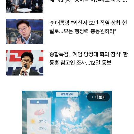
맞불
李대통령 "외신서 보던 폭염 상황 현
실로…모든 행정력 총동원하라"
종합특검, '계엄 당정대 회의 참석' 한
동훈 참고인 조사...12일 통보
더보기
arrow_forward_ios