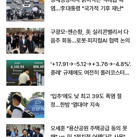
염…李대통령 "국가적 기후 재난"
구광모-젠슨황, 美 실리콘밸리서 다
음주 회동…로봇·피지컬AI 협력 논의
'+17.91→-5.12→+3.76→-4.8%'…'
종레' 규제에도 여전히 롤러코스터
타는 코스피
'입추'에도 낮 최고 39도 폭염 절
정…한밤 '열대야' 지속
오세훈 "용산공원 주택공급 동의 못
해" vs 與 "정치적 어젠다로 사용"