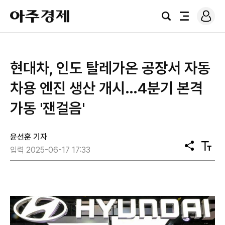
로
아
그
검
전
주
인
색
체
경
메
제
뉴
현대차, 인도 탈레가온 공장서 자동
차용 엔진 생산 개시…4분기 본격
가동 '잰걸음'
윤선훈 기자
공
텍
입력 2025-06-17 17:33
유
스
트
크
기