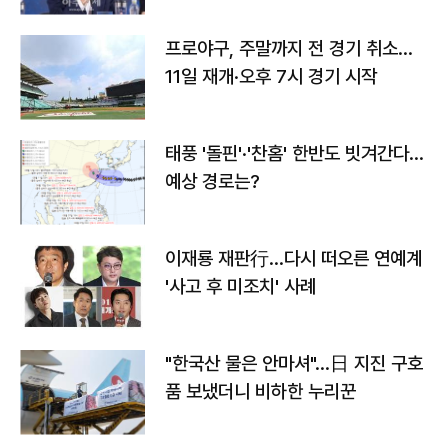
프로야구, 주말까지 전 경기 취소…
11일 재개·오후 7시 경기 시작
태풍 '돌핀'·'찬홈' 한반도 빗겨간다…
예상 경로는?
이재룡 재판行…다시 떠오른 연예계
'사고 후 미조치' 사례
"한국산 물은 안마셔"…日 지진 구호
품 보냈더니 비하한 누리꾼