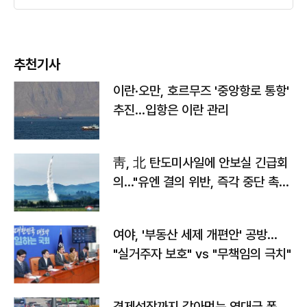
추천기사
이란·오만, 호르무즈 '중앙항로 통항'
추진…입항은 이란 관리
靑, 北 탄도미사일에 안보실 긴급회
의…"유엔 결의 위반, 즉각 중단 촉
구"
여야, '부동산 세제 개편안' 공방…
"실거주자 보호" vs "무책임의 극치"
경제성장까지 갉아먹는 역대급 폭