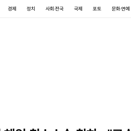
경제
정치
사회·전국
국제
포토
문화·연예