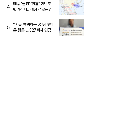
태풍 '돌핀'·'찬홈' 한반도
4
빗겨간다…예상 경로는?
"서울 여행하는 꿈 뒤 찾아
5
온 행운"…327회차 연금
복권720+ 당첨번호조회
주목