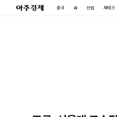
아
중국
AI
산업
재테크
주
경
제