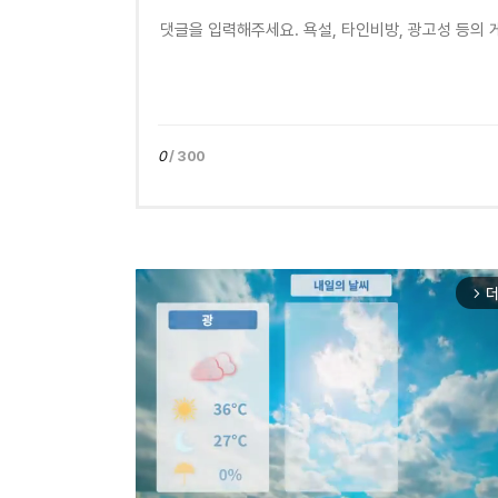
0
/ 300
더
arrow_forward_ios