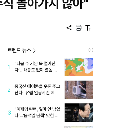
수직 돌아가지 않아"
공
프
텍
유
린
스
트
트
크
기
트렌드 뉴스
"다음 주 기온 뚝 떨어진
1
다"…태풍도 없이 열돔 박
살 낸 '이것'
중국산 에어콘을 웃돈 주고
2
산다...유럽 열광시킨 메이
디
"이재명 탄핵, 얼마 안 남았
3
다"...'윤석열 탄핵' 맞힌 무
당, '성지글' 등장