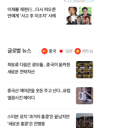
이재룡 재판行…다시 떠오른
연예계 '사고 후 미조치' 사례
글로벌 뉴스
중국
일본
베트남
희토류 다음은 광모듈…중국이 움켜쥔
새로운 전략자산
중국산 에어콘을 웃돈 주고 산다...유럽
열광시킨 메이디
스티븐 로치 '과거의 홍콩'은 끝났지만
'새로운 홍콩'은 진행중