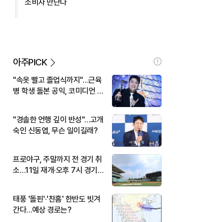
소비자 만난다
아주PICK
"속옷 빨고 졸업식까지"…근육
병 학생 돌본 공익, 코미디언 김
규원이었다
"경솔한 언행 깊이 반성"…고개
숙인 신동엽, 무슨 일이길래?
프로야구, 주말까지 전 경기 취
소…11일 재개·오후 7시 경기
시작
태풍 '돌핀'·'찬홈' 한반도 빗겨
간다…예상 경로는?