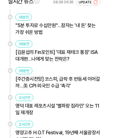
실시간 뉴스
08.08 06:36
UPDATE
16분전
"5분 투자로 수십만원"…잠자는 '내 돈' 찾는
가장 쉬운 방법
36분전
[김윤섭의 Fin포인트] '대표 재테크 통장' ISA
대개편…나에게 맞는 전략은?
36분전
[주간증시전망] 코스피, 급락 후 반등세 이어갈
까…美 CPI·외국인 수급 '촉각'
2시간전
영덕 대표 레포츠시설 '별파랑 집라인' 오는 11
일 재개장
2시간전
영양고추 H.O.T Festival, 19년째 서울광장서