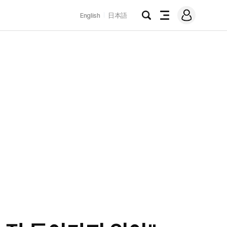
로
English
日本語
그
검
전
인
색
체
메
뉴