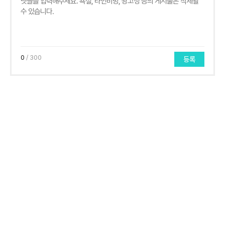
0
/ 300
등록