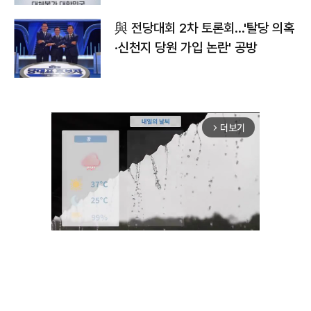
與 전당대회 2차 토론회…'탈당 의혹
·신천지 당원 가입 논란' 공방
더보기
arrow_forward_ios
Unmute