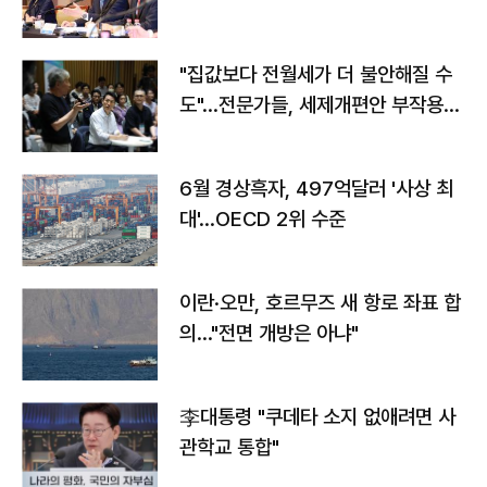
야"
"집값보다 전월세가 더 불안해질 수
도"…전문가들, 세제개편안 부작용
우려
6월 경상흑자, 497억달러 '사상 최
대'…OECD 2위 수준
이란·오만, 호르무즈 새 항로 좌표 합
의…"전면 개방은 아냐"
李대통령 "쿠데타 소지 없애려면 사
관학교 통합"