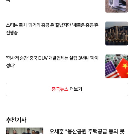
스티븐 로치 '과거의 홍콩'은 끝났지만 '새로운 홍콩'은
진행중
'역사적 순간' 중국 DUV 개발업체는 설립 3년된 '아이
성나'
중국뉴스
더보기
추천기사
오세훈 "용산공원 주택공급 동의 못