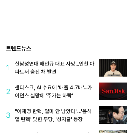
트렌드뉴스
신남성연대 배인규 대표 사망…인천 아
1
파트서 숨진 채 발견
샌디스크, AI 수요에 '매출 4.7배'…가
2
이던스 실망에 '주가는 하락'
"이재명 탄핵, 얼마 안 남았다"...'윤석
3
열 탄핵' 맞힌 무당, '성지글' 등장