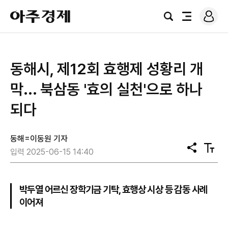
로
아
그
검
전
주
인
색
체
경
메
제
뉴
동해시, 제12회 효행제 성황리 개
막... 북삼동 '효의 실천'으로 하나
되다
동해=이동원 기자
공
텍
입력 2025-06-15 14:40
유
스
트
크
기
박두열 어르신 장학기금 기탁, 효행상 시상 등 감동 사례
이어져