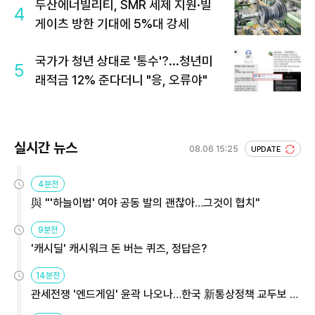
두산에너빌리티, SMR 세제 지원·빌
4
게이츠 방한 기대에 5%대 강세
국가가 청년 상대로 '통수'?...청년미
5
래적금 12% 준다더니 "응, 오류야"
실시간 뉴스
08.06 15:25
UPDATE
4분전
與 "'하늘이법' 여야 공동 발의 괜찮아…그것이 협치"
9분전
'캐시딜' 캐시워크 돈 버는 퀴즈, 정답은?
14분전
관세전쟁 '엔드게임' 윤곽 나오나…한국 新통상정책 교두보 활
용해야