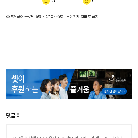
0
0
©'5개국어 글로벌 경제신문' 아주경제. 무단전재·재배포 금지
댓글
0