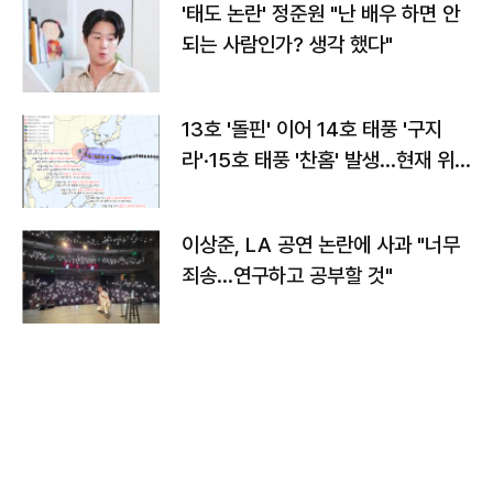
'태도 논란' 정준원 "난 배우 하면 안
되는 사람인가? 생각 했다"
13호 '돌핀' 이어 14호 태풍 '구지
라'·15호 태풍 '찬홈' 발생…현재 위
치와 이동경로는?
이상준, LA 공연 논란에 사과 "너무
죄송…연구하고 공부할 것"