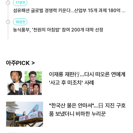
17분전
섬유패션 글로벌 경쟁력 키운다…산업부 15개 과제 180억 지
원
18분전
농식품부, '천원의 아침밥' 참여 200개 대학 선정
아주PICK >
이재룡 재판行…다시 떠오른 연예계
'사고 후 미조치' 사례
"한국산 물은 안마셔"…日 지진 구호
품 보냈더니 비하한 누리꾼