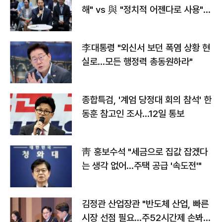
해" vs 與 "정치적 어젠다로 사용"
맞불
李대통령 "외신서 보던 폭염 상황 현
실로…모든 행정력 총동원하라"
종합특검, '계엄 당정대 회의 참석' 한
동훈 참고인 조사...12일 통보
靑 홍보수석 "세금으로 집값 잡겠다
는 생각 없어…주택 공급 '속도전'"
김정관 산업장관 "반도체 산업, 빠른
시장 선점 필요…주52시간제 손봐