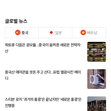
글로벌 뉴스
중국
일본
베트남
희토류 다음은 광모듈…중국이 움켜쥔 새로운 전략자
산
중국산 에어콘을 웃돈 주고 산다...유럽 열광시킨 메이
디
스티븐 로치 '과거의 홍콩'은 끝났지만 '새로운 홍콩'은
진행중