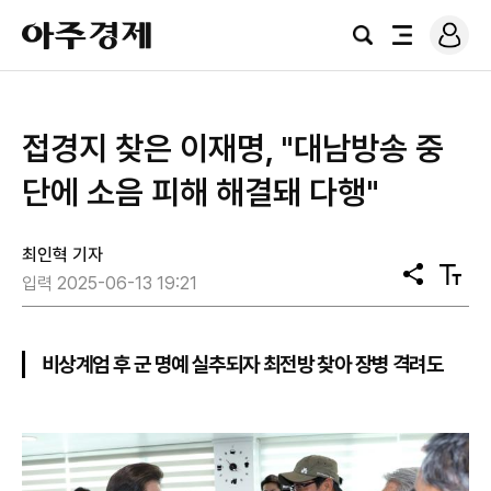
로
아
그
검
전
주
인
색
체
경
메
제
뉴
접경지 찾은 이재명, "대남방송 중
단에 소음 피해 해결돼 다행"
최인혁 기자
공
텍
입력 2025-06-13 19:21
유
스
트
크
기
비상계엄 후 군 명예 실추되자 최전방 찾아 장병 격려도