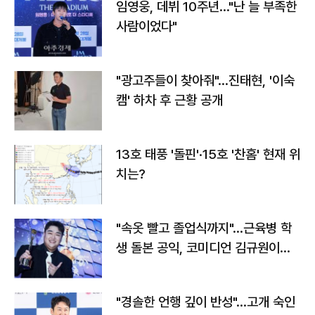
임영웅, 데뷔 10주년…"난 늘 부족한
사람이었다"
"광고주들이 찾아줘"…진태현, '이숙
캠' 하차 후 근황 공개
13호 태풍 '돌핀'·15호 '찬홈' 현재 위
치는?
"속옷 빨고 졸업식까지"…근육병 학
생 돌본 공익, 코미디언 김규원이었
다
"경솔한 언행 깊이 반성"…고개 숙인