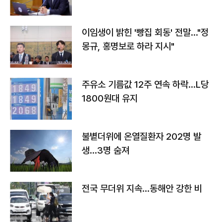
이임생이 밝힌 '빵집 회동' 전말…"정
몽규, 홍명보로 하라 지시"
주유소 기름값 12주 연속 하락…L당
1800원대 유지
불볕더위에 온열질환자 202명 발
생…3명 숨져
전국 무더위 지속…동해안 강한 비