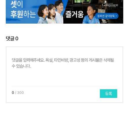
댓글
0
0
/ 300
등록