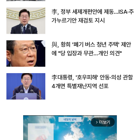
李, 정부 세제개편안에 제동…ISA·주
가누르기안 재검토 지시
與, 황희 '폐기 버스 청년 주택' 제안
에 "당 입장과 무관…개인 의견"
李대통령, '호우피해' 안동·의성 관할
4개면 특별재난지역 선포
더보기
arrow_forward_ios