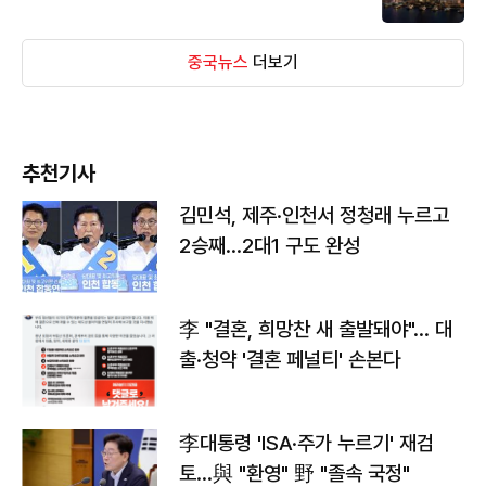
중국뉴스
더보기
추천기사
김민석, 제주·인천서 정청래 누르고
2승째…2대1 구도 완성
李 "결혼, 희망찬 새 출발돼야"… 대
출·청약 '결혼 페널티' 손본다
李대통령 'ISA·주가 누르기' 재검
토…與 "환영" 野 "졸속 국정"