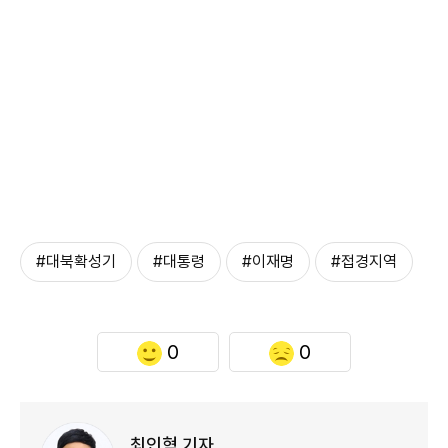
#대북확성기
#대통령
#이재명
#접경지역
0
0
최인혁 기자