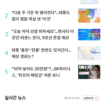
"다음 주 기온 뚝 떨어진다"…태풍도
2
없이 열돔 박살 낸 '이것'
"오늘 저녁 상암 피하세요"…맨시티·이
3
강인·리센느 뜬다, 6호선 혼잡 예상
태풍 '돌핀'·'찬홈' 한반도 빗겨간다…
4
예상 경로는?
"10억 넣어도 25만원"?…SK하이닉
5
스, '쥐꼬리 배당금' 여론 보니
실시간 뉴스
08.10 01:43
UPDATE