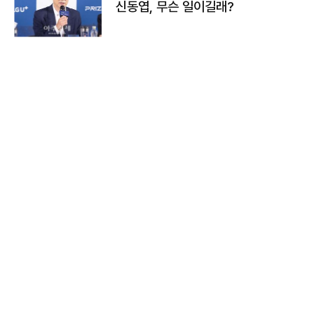
신동엽, 무슨 일이길래?