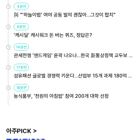
4분전
與 "'하늘이법' 여야 공동 발의 괜찮아…그것이 협치"
9분전
'캐시딜' 캐시워크 돈 버는 퀴즈, 정답은?
14분전
관세전쟁 '엔드게임' 윤곽 나오나…한국 新통상정책 교두보 활
용해야
17분전
섬유패션 글로벌 경쟁력 키운다…산업부 15개 과제 180억 지
원
18분전
농식품부, '천원의 아침밥' 참여 200개 대학 선정
아주PICK >