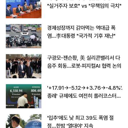
"실거주자 보호" vs "무책임의 극치"
경제성장까지 갉아먹는 역대급 폭
염…李대통령 "국가적 기후 재난"
구광모-젠슨황, 美 실리콘밸리서 다
음주 회동…로봇·피지컬AI 협력 논의
'+17.91→-5.12→+3.76→-4.8%'…'
종레' 규제에도 여전히 롤러코스터
타는 코스피
'입추'에도 낮 최고 39도 폭염 절
정…한밤 '열대야' 지속