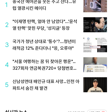
중국산 에어콘을 웃돈 주고 산다...유
1
럽 열광시킨 메이디
"이재명 탄핵, 얼마 안 남았다"...'윤석
2
열 탄핵' 맞힌 무당, '성지글' 등장
국가가 청년 상대로 '통수'?...청년미
3
래적금 12% 준다더니 "응, 오류야"
"서울 여행하는 꿈 뒤 찾아온 행운"…
4
327회차 연금복권720+ 당첨번호조
회 주목
신남성연대 배인규 대표 사망…인천 아
5
파트서 숨진 채 발견