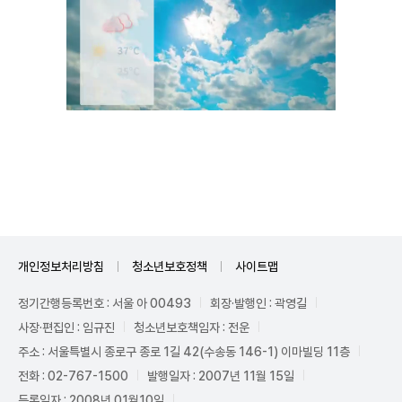
Unmute
개인정보처리방침
청소년보호정책
사이트맵
정기간행등록번호 : 서울 아 00493
회장·발행인 : 곽영길
사장·편집인 : 임규진
청소년보호책임자 : 전운
주소 : 서울특별시 종로구 종로 1길 42(수송동 146-1) 이마빌딩 11층
전화 : 02-767-1500
발행일자 : 2007년 11월 15일
등록일자 : 2008년 01월10일