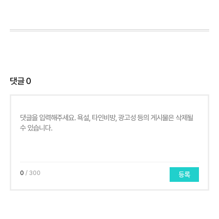
댓글
0
0
/ 300
등록