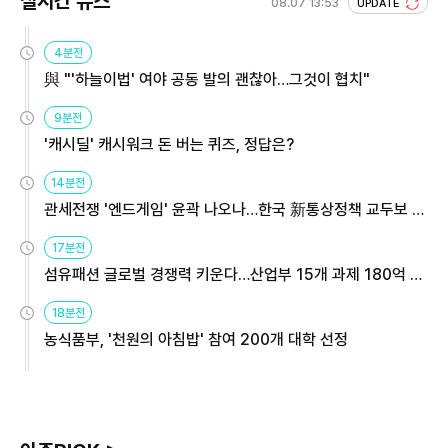
실시간 뉴스
08.07 13:53
UPDATE
4분전
與 "'하늘이법' 여야 공동 발의 괜찮아…그것이 협치"
9분전
'캐시딜' 캐시워크 돈 버는 퀴즈, 정답은?
14분전
관세전쟁 '엔드게임' 윤곽 나오나…한국 新통상정책 교두보 활
용해야
17분전
섬유패션 글로벌 경쟁력 키운다…산업부 15개 과제 180억 지
원
18분전
농식품부, '천원의 아침밥' 참여 200개 대학 선정