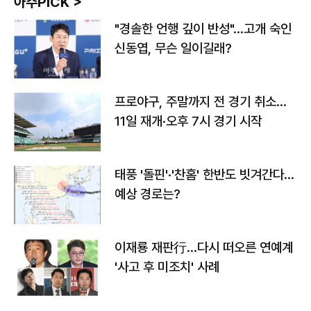
아주PICK >
"경솔한 언행 깊이 반성"…고개 숙인
신동엽, 무슨 일이길래?
프로야구, 주말까지 전 경기 취소…
11일 재개·오후 7시 경기 시작
태풍 '돌핀'·'찬홈' 한반도 빗겨간다…
예상 경로는?
이재룡 재판行…다시 떠오른 연예계
'사고 후 미조치' 사례