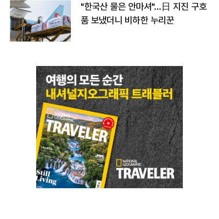
"한국산 물은 안마셔"…日 지진 구호
품 보냈더니 비하한 누리꾼