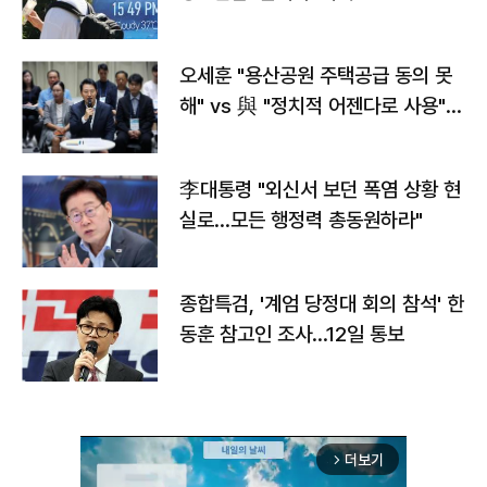
오세훈 "용산공원 주택공급 동의 못
해" vs 與 "정치적 어젠다로 사용"
맞불
李대통령 "외신서 보던 폭염 상황 현
실로…모든 행정력 총동원하라"
종합특검, '계엄 당정대 회의 참석' 한
동훈 참고인 조사...12일 통보
더보기
arrow_forward_ios