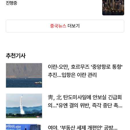
진행중
중국뉴스
더보기
추천기사
이란·오만, 호르무즈 '중앙항로 통항'
추진…입항은 이란 관리
靑, 北 탄도미사일에 안보실 긴급회
의…"유엔 결의 위반, 즉각 중단 촉
구"
여야, '부동산 세제 개편안' 공방…