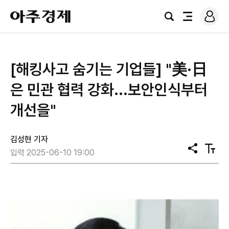
로
아
그
검
전
주
인
색
체
경
메
제
뉴
[해킹사고 숨기는 기업들] "美·日
은 민관 협력 강화...보안인식부터
개선을"
김성현 기자
공
텍
입력 2025-06-10 19:00
유
스
트
크
기