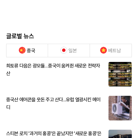
글로벌 뉴스
중국
일본
베트남
희토류 다음은 광모듈…중국이 움켜쥔 새로운 전략자
산
중국산 에어콘을 웃돈 주고 산다...유럽 열광시킨 메이
디
스티븐 로치 '과거의 홍콩'은 끝났지만 '새로운 홍콩'은