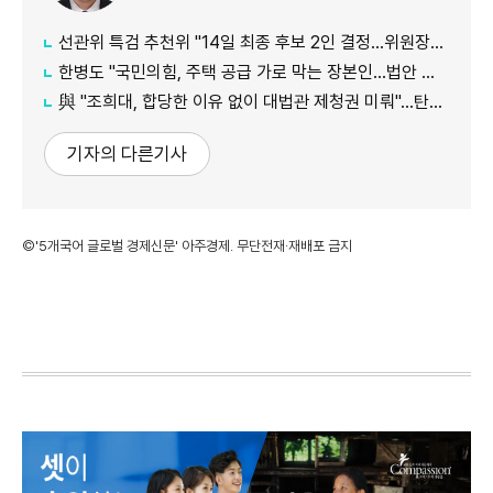
선관위 특검 추천위 "14일 최종 후보 2인 결정…위원장에 김용관"
한병도 "국민의힘, 주택 공급 가로 막는 장본인…법안 처리 협조하라"
與 "조희대, 합당한 이유 없이 대법관 제청권 미뤄"…탄핵은 '신중'
기자의 다른기사
©'5개국어 글로벌 경제신문' 아주경제. 무단전재·재배포 금지