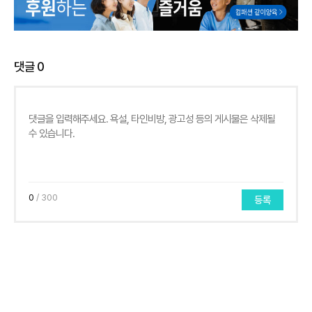
댓글
0
0
/ 300
등록