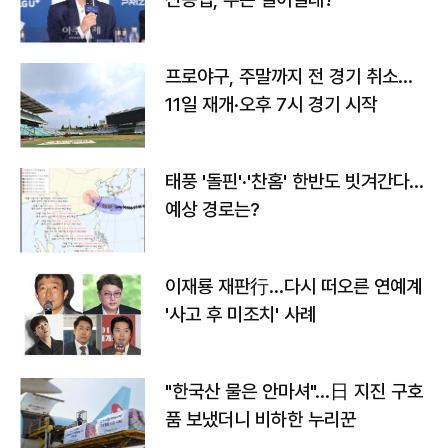
프로야구, 주말까지 전 경기 취소…
11일 재개·오후 7시 경기 시작
태풍 '돌핀'·'찬홈' 한반도 빗겨간다…
예상 경로는?
이재룡 재판行…다시 떠오른 연예계
'사고 후 미조치' 사례
"한국산 물은 안마셔"…日 지진 구호
품 보냈더니 비하한 누리꾼