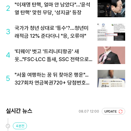
"이재명 탄핵, 얼마 안 남았다"...'윤석
2
열 탄핵' 맞힌 무당, '성지글' 등장
국가가 청년 상대로 '통수'?...청년미
3
래적금 12% 준다더니 "응, 오류야"
'티웨이' 벗고 '트리니티항공' 새
4
옷…"FSC·LCC 틈새, SSC 전략으로
공략"
"서울 여행하는 꿈 뒤 찾아온 행운"…
5
327회차 연금복권720+ 당첨번호조
회 주목
실시간 뉴스
08.07 12:00
UPDATE
4분전