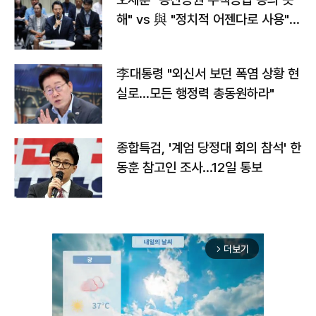
해" vs 與 "정치적 어젠다로 사용"
맞불
李대통령 "외신서 보던 폭염 상황 현
실로…모든 행정력 총동원하라"
종합특검, '계엄 당정대 회의 참석' 한
동훈 참고인 조사...12일 통보
더보기
arrow_forward_ios