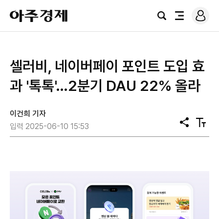
로
아
그
검
전
주
인
색
체
경
메
제
뉴
셀러비, 네이버페이 포인트 도입 효
과 '톡톡'…2분기 DAU 22% 올라
이건희 기자
공
텍
입력 2025-06-10 15:53
유
스
트
크
기