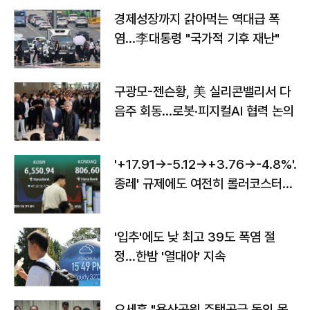
경제성장까지 갉아먹는 역대급 폭
염…李대통령 "국가적 기후 재난"
구광모-젠슨황, 美 실리콘밸리서 다
음주 회동…로봇·피지컬AI 협력 논의
'+17.91→-5.12→+3.76→-4.8%'…'
종레' 규제에도 여전히 롤러코스터
타는 코스피
'입추'에도 낮 최고 39도 폭염 절
정…한밤 '열대야' 지속
오세훈 "용산공원 주택공급 동의 못