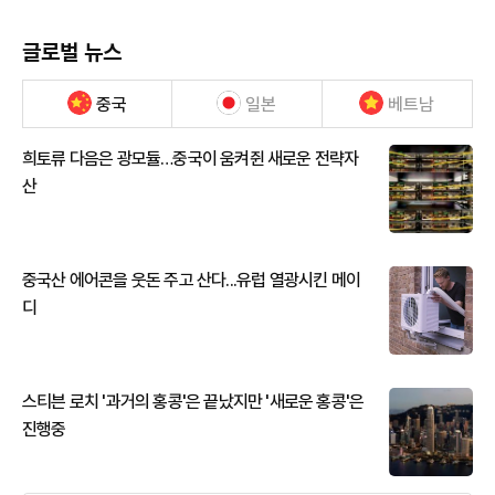
글로벌 뉴스
중국
일본
베트남
희토류 다음은 광모듈…중국이 움켜쥔 새로운 전략자
산
중국산 에어콘을 웃돈 주고 산다...유럽 열광시킨 메이
디
스티븐 로치 '과거의 홍콩'은 끝났지만 '새로운 홍콩'은
진행중