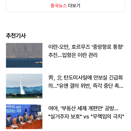
중국뉴스
더보기
추천기사
이란·오만, 호르무즈 '중앙항로 통항'
추진…입항은 이란 관리
靑, 北 탄도미사일에 안보실 긴급회
의…"유엔 결의 위반, 즉각 중단 촉
구"
여야, '부동산 세제 개편안' 공방…
"실거주자 보호" vs "무책임의 극치"