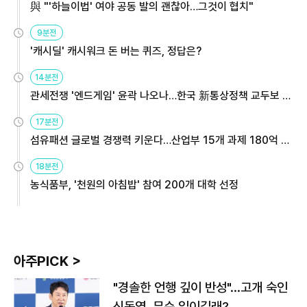
與 "'하늘이법' 여야 공동 발의 괜찮아…그것이 협치"
9분전
'캐시딜' 캐시워크 돈 버는 퀴즈, 정답은?
14분전
관세전쟁 '엔드게임' 윤곽 나오나…한국 新통상정책 교두보 활
용해야
17분전
섬유패션 글로벌 경쟁력 키운다…산업부 15개 과제 180억 지
원
18분전
농식품부, '천원의 아침밥' 참여 200개 대학 선정
아주PICK >
"경솔한 언행 깊이 반성"…고개 숙인
신동엽, 무슨 일이길래?