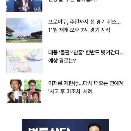
프로야구, 주말까지 전 경기 취소…
11일 재개·오후 7시 경기 시작
태풍 '돌핀'·'찬홈' 한반도 빗겨간다…
예상 경로는?
이재룡 재판行…다시 떠오른 연예계
'사고 후 미조치' 사례