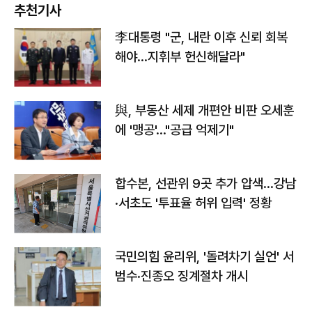
추천기사
李대통령 "군, 내란 이후 신뢰 회복
해야…지휘부 헌신해달라"
與, 부동산 세제 개편안 비판 오세훈
에 '맹공'…"공급 억제기"
합수본, 선관위 9곳 추가 압색…강남
·서초도 '투표율 허위 입력' 정황
국민의힘 윤리위, '돌려차기 실언' 서
범수·진종오 징계절차 개시