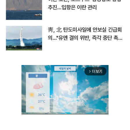
추진…입항은 이란 관리
靑, 北 탄도미사일에 안보실 긴급회
의…"유엔 결의 위반, 즉각 중단 촉
구"
더보기
arrow_forward_ios