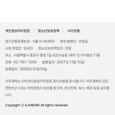
Mute
개인정보처리방침
청소년보호정책
사이트맵
정기간행등록번호 : 서울 아 00493
회장·발행인 : 곽영길
사장·편집인 : 임규진
청소년보호책임자 : 전운
주소 : 서울특별시 종로구 종로 1길 42(수송동 146-1) 이마빌딩 11층
전화 : 02-767-1500
발행일자 : 2007년 11월 15일
등록일자 : 2008년 01월10일
아주경제는 인터넷신문윤리위원회 윤리강령을 준수합니다. 아주경제의 모든
콘텐츠(기사)는 저작권법의 보호를 받으며, 무단전재, 복사, 배포 등을 금지합
니다.
Copyright ⓒ AJUNEWS All rights reserved.