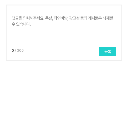
0
/ 300
등록