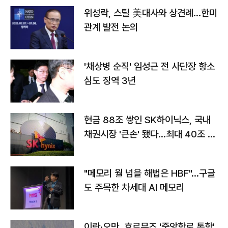
위성락, 스틸 美대사와 상견례…한미
관계 발전 논의
'채상병 순직' 임성근 전 사단장 항소
심도 징역 3년
현금 88조 쌓인 SK하이닉스, 국내
채권시장 '큰손' 됐다…최대 40조 투
자
"메모리 월 넘을 해법은 HBF"…구글
도 주목한 차세대 AI 메모리
이란·오만, 호르무즈 '중앙항로 통항'