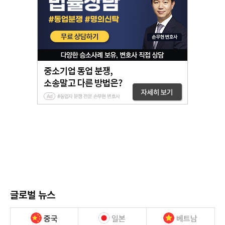
글로벌 뉴스
중국
일본
베트남