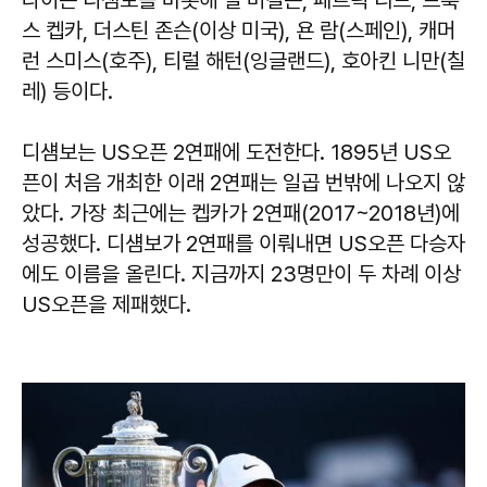
라이슨 디섐보를 비롯해 필 미컬슨, 패트릭 리드, 브룩
스 켑카, 더스틴 존슨(이상 미국), 욘 람(스페인), 캐머
런 스미스(호주), 티럴 해턴(잉글랜드), 호아킨 니만(칠
레) 등이다.
디섐보는 US오픈 2연패에 도전한다. 1895년 US오
픈이 처음 개최한 이래 2연패는 일곱 번밖에 나오지 않
았다. 가장 최근에는 켑카가 2연패(2017~2018년)에
성공했다. 디섐보가 2연패를 이뤄내면 US오픈 다승자
에도 이름을 올린다. 지금까지 23명만이 두 차례 이상
US오픈을 제패했다.