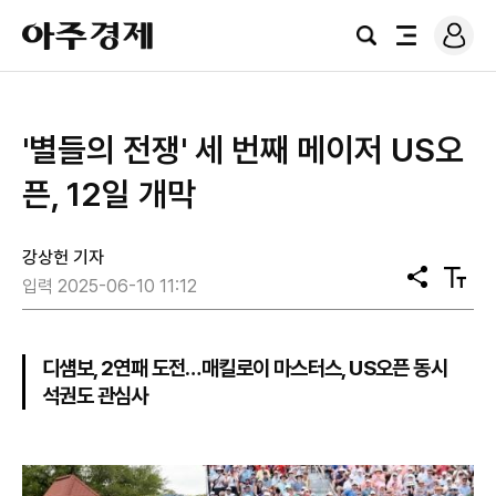
로
아
그
검
전
주
인
색
체
경
메
제
뉴
'별들의 전쟁' 세 번째 메이저 US오
픈, 12일 개막
강상헌 기자
공
텍
입력 2025-06-10 11:12
유
스
트
크
기
디섐보, 2연패 도전…매킬로이 마스터스, US오픈 동시
석권도 관심사