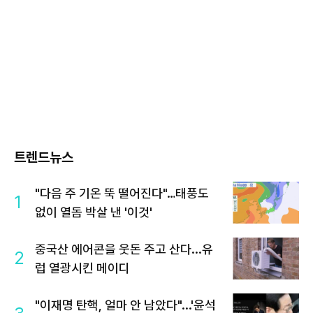
트렌드뉴스
"다음 주 기온 뚝 떨어진다"…태풍도
1
없이 열돔 박살 낸 '이것'
중국산 에어콘을 웃돈 주고 산다...유
2
럽 열광시킨 메이디
"이재명 탄핵, 얼마 안 남았다"...'윤석