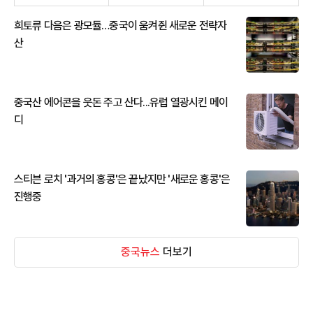
희토류 다음은 광모듈…중국이 움켜쥔 새로운 전략자
산
중국산 에어콘을 웃돈 주고 산다...유럽 열광시킨 메이
디
스티븐 로치 '과거의 홍콩'은 끝났지만 '새로운 홍콩'은
진행중
중국뉴스
더보기