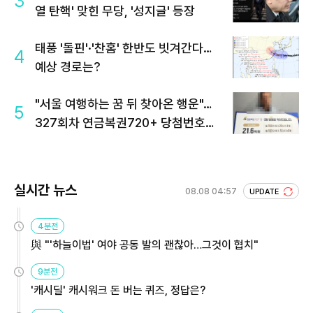
3
열 탄핵' 맞힌 무당, '성지글' 등장
태풍 '돌핀'·'찬홈' 한반도 빗겨간다…
4
예상 경로는?
"서울 여행하는 꿈 뒤 찾아온 행운"…
5
327회차 연금복권720+ 당첨번호조
회 주목
실시간 뉴스
08.08 04:57
UPDATE
4분전
與 "'하늘이법' 여야 공동 발의 괜찮아…그것이 협치"
9분전
'캐시딜' 캐시워크 돈 버는 퀴즈, 정답은?