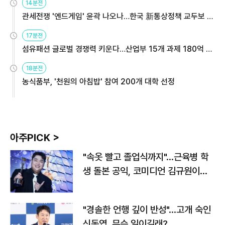
14분전
관세전쟁 '엔드게임' 윤곽 나오나…한국 新통상정책 교두보 활
용해야
17분전
섬유패션 글로벌 경쟁력 키운다…산업부 15개 과제 180억 지
원
18분전
농식품부, '천원의 아침밥' 참여 200개 대학 선정
아주PICK >
"속옷 빨고 졸업식까지"…근육병 학
생 돌본 공익, 코미디언 김규원이었
다
"경솔한 언행 깊이 반성"…고개 숙인
신동엽, 무슨 일이길래?