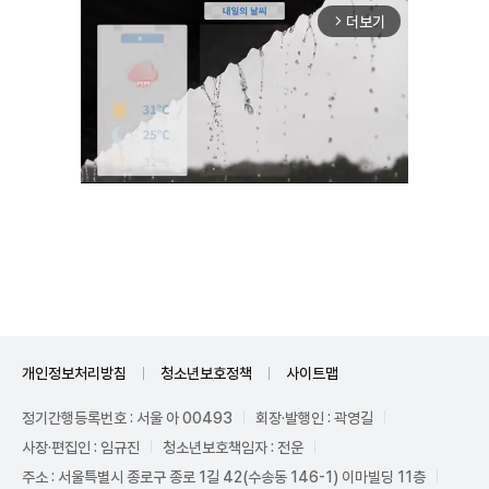
더보기
arrow_forward_ios
Mute
개인정보처리방침
청소년보호정책
사이트맵
정기간행등록번호 : 서울 아 00493
회장·발행인 : 곽영길
사장·편집인 : 임규진
청소년보호책임자 : 전운
주소 : 서울특별시 종로구 종로 1길 42(수송동 146-1) 이마빌딩 11층