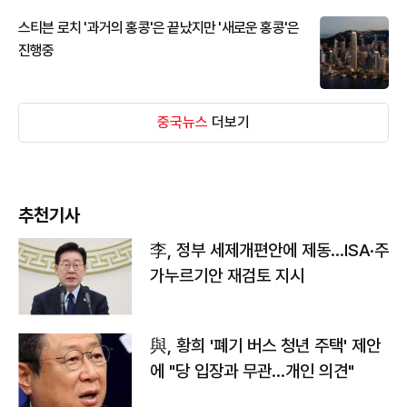
스티븐 로치 '과거의 홍콩'은 끝났지만 '새로운 홍콩'은
진행중
중국뉴스
더보기
추천기사
李, 정부 세제개편안에 제동…ISA·주
가누르기안 재검토 지시
與, 황희 '폐기 버스 청년 주택' 제안
에 "당 입장과 무관…개인 의견"