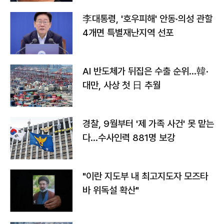
李대통령, '호우피해' 안동·의성 관할
4개면 특별재난지역 선포
AI 반도체가 뒤집은 수출 순위…韓·
대만, 사상 첫 日 추월
경찰, 9월부터 '제 가족 사건' 못 맡는
다…수사인력 881명 보강
"이란 지도부 내 최고지도자 모즈타
바 위독설 확산"