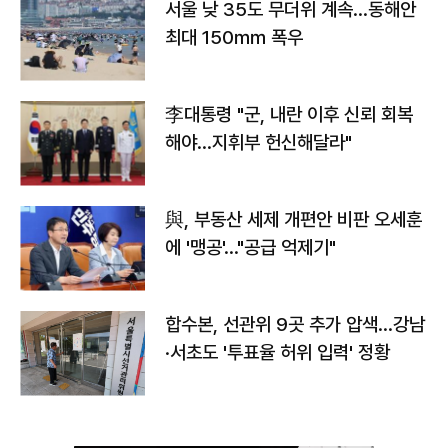
서울 낮 35도 무더위 계속…동해안
최대 150㎜ 폭우
李대통령 "군, 내란 이후 신뢰 회복
해야…지휘부 헌신해달라"
與, 부동산 세제 개편안 비판 오세훈
에 '맹공'…"공급 억제기"
합수본, 선관위 9곳 추가 압색…강남
·서초도 '투표율 허위 입력' 정황