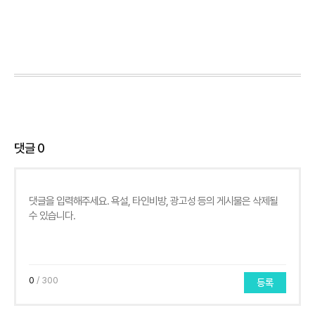
댓글
0
0
/ 300
등록