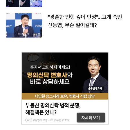
다
"경솔한 언행 깊이 반성"…고개 숙인
신동엽, 무슨 일이길래?