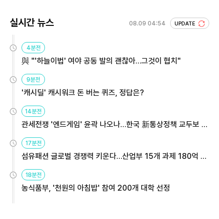
실시간 뉴스
08.09 04:54
UPDATE
4분전
與 "'하늘이법' 여야 공동 발의 괜찮아…그것이 협치"
9분전
'캐시딜' 캐시워크 돈 버는 퀴즈, 정답은?
14분전
관세전쟁 '엔드게임' 윤곽 나오나…한국 新통상정책 교두보 활
용해야
17분전
섬유패션 글로벌 경쟁력 키운다…산업부 15개 과제 180억 지
원
18분전
농식품부, '천원의 아침밥' 참여 200개 대학 선정