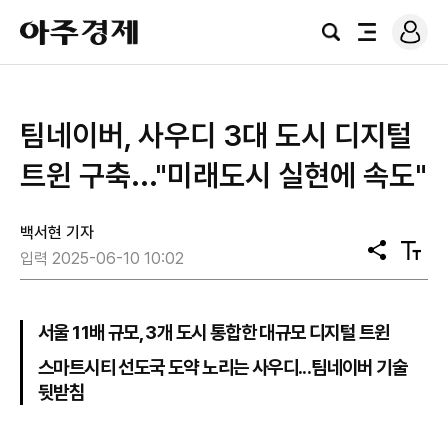
로
아
그
검
전
주
인
색
체
경
메
제
뉴
팀네이버, 사우디 3대 도시 디지털
트윈 구축..."미래도시 실현에 속도"
백서현 기자
공
텍
입력 2025-06-10 10:02
유
스
트
크
기
서울 11배 규모, 3개 도시 통합한 대규모 디지털 트윈
스마트시티 선도국 도약 노리는 사우디...팀네이버 기술
뒷받침