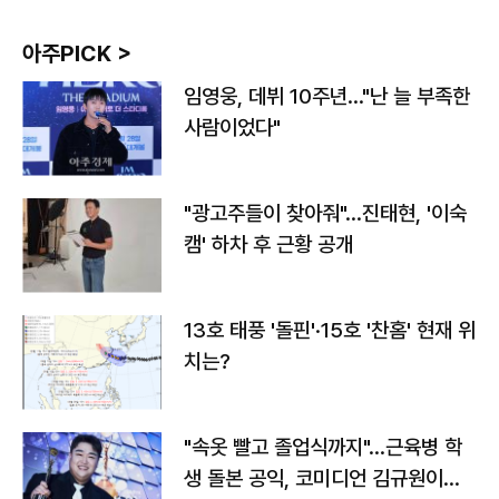
아주PICK >
임영웅, 데뷔 10주년…"난 늘 부족한
사람이었다"
"광고주들이 찾아줘"…진태현, '이숙
캠' 하차 후 근황 공개
13호 태풍 '돌핀'·15호 '찬홈' 현재 위
치는?
"속옷 빨고 졸업식까지"…근육병 학
생 돌본 공익, 코미디언 김규원이었