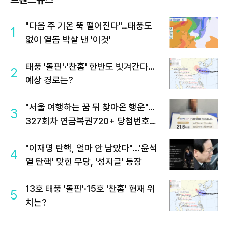
"다음 주 기온 뚝 떨어진다"…태풍도
1
없이 열돔 박살 낸 '이것'
태풍 '돌핀'·'찬홈' 한반도 빗겨간다…
2
예상 경로는?
"서울 여행하는 꿈 뒤 찾아온 행운"…
3
327회차 연금복권720+ 당첨번호조
회 주목
"이재명 탄핵, 얼마 안 남았다"...'윤석
4
열 탄핵' 맞힌 무당, '성지글' 등장
13호 태풍 '돌핀'·15호 '찬홈' 현재 위
5
치는?