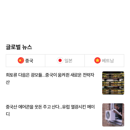
글로벌 뉴스
중국
일본
베트남
희토류 다음은 광모듈…중국이 움켜쥔 새로운 전략자
산
중국산 에어콘을 웃돈 주고 산다...유럽 열광시킨 메이
디