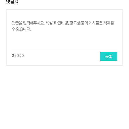
댓글
0
0
/ 300
등록