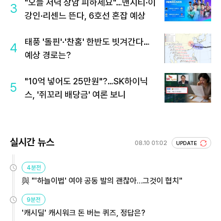
"오늘 저녁 상암 피하세요"…맨시티·이
3
강인·리센느 뜬다, 6호선 혼잡 예상
태풍 '돌핀'·'찬홈' 한반도 빗겨간다…
4
예상 경로는?
"10억 넣어도 25만원"?…SK하이닉
5
스, '쥐꼬리 배당금' 여론 보니
실시간 뉴스
08.10 01:02
UPDATE
4분전
與 "'하늘이법' 여야 공동 발의 괜찮아…그것이 협치"
9분전
'캐시딜' 캐시워크 돈 버는 퀴즈, 정답은?