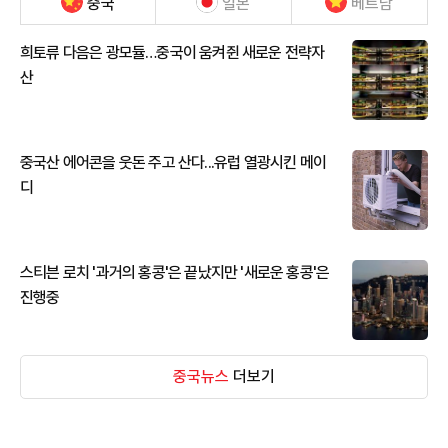
중국
일본
베트남
희토류 다음은 광모듈…중국이 움켜쥔 새로운 전략자
산
중국산 에어콘을 웃돈 주고 산다...유럽 열광시킨 메이
디
스티븐 로치 '과거의 홍콩'은 끝났지만 '새로운 홍콩'은
진행중
중국뉴스
더보기