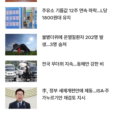
주유소 기름값 12주 연속 하락…L당
1800원대 유지
불볕더위에 온열질환자 202명 발
생…3명 숨져
전국 무더위 지속…동해안 강한 비
李, 정부 세제개편안에 제동…ISA·주
가누르기안 재검토 지시