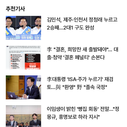
추천기사
김민석, 제주·인천서 정청래 누르고
2승째…2대1 구도 완성
李 "결혼, 희망찬 새 출발돼야"… 대
출·청약 '결혼 페널티' 손본다
李대통령 'ISA·주가 누르기' 재검
토…與 "환영" 野 "졸속 국정"
이임생이 밝힌 '빵집 회동' 전말…"정
몽규, 홍명보로 하라 지시"