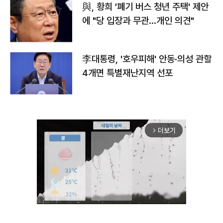
與, 황희 '폐기 버스 청년 주택' 제안
에 "당 입장과 무관…개인 의견"
李대통령, '호우피해' 안동·의성 관할
4개면 특별재난지역 선포
더보기
arrow_forward_ios