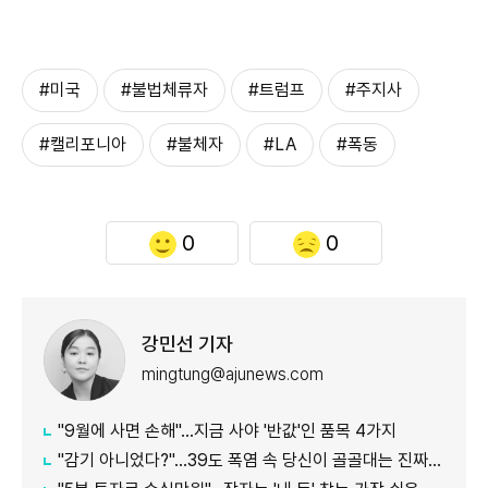
#미국
#불법체류자
#트럼프
#주지사
#캘리포니아
#불체자
#LA
#폭동
0
0
강민선 기자
mingtung@ajunews.com
"9월에 사면 손해"…지금 사야 '반값'인 품목 4가지
"감기 아니었다?"…39도 폭염 속 당신이 골골대는 진짜 이유