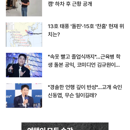
캠' 하차 후 근황 공개
13호 태풍 '돌핀'·15호 '찬홈' 현재 위
치는?
"속옷 빨고 졸업식까지"…근육병 학
생 돌본 공익, 코미디언 김규원이었
다
"경솔한 언행 깊이 반성"…고개 숙인
신동엽, 무슨 일이길래?