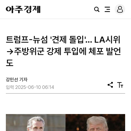
로
아
그
검
전
주
인
색
체
경
메
제
뉴
트럼프-뉴섬 '견제 돌입'… LA시위
→주방위군 강제 투입에 체포 발언
도
강민선 기자
공
텍
입력 2025-06-10 06:14
유
스
트
크
기