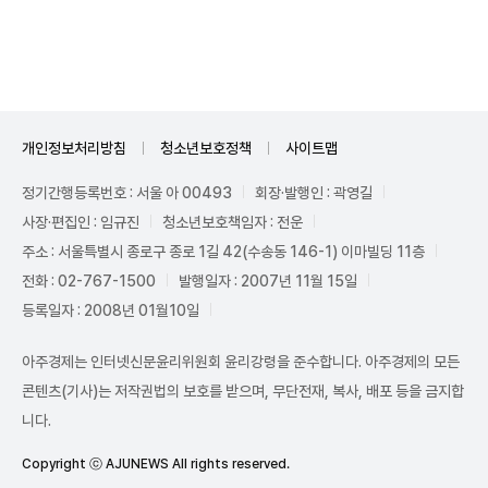
Unmute
개인정보처리방침
청소년보호정책
사이트맵
정기간행등록번호 : 서울 아 00493
회장·발행인 : 곽영길
사장·편집인 : 임규진
청소년보호책임자 : 전운
주소 : 서울특별시 종로구 종로 1길 42(수송동 146-1) 이마빌딩 11층
전화 : 02-767-1500
발행일자 : 2007년 11월 15일
등록일자 : 2008년 01월10일
아주경제는 인터넷신문윤리위원회 윤리강령을 준수합니다. 아주경제의 모든
콘텐츠(기사)는 저작권법의 보호를 받으며, 무단전재, 복사, 배포 등을 금지합
니다.
Copyright ⓒ AJUNEWS All rights reserved.