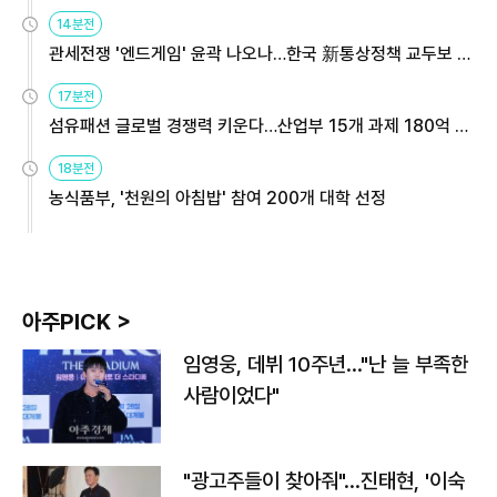
14분전
관세전쟁 '엔드게임' 윤곽 나오나…한국 新통상정책 교두보 활
용해야
17분전
섬유패션 글로벌 경쟁력 키운다…산업부 15개 과제 180억 지
원
18분전
농식품부, '천원의 아침밥' 참여 200개 대학 선정
아주PICK >
임영웅, 데뷔 10주년…"난 늘 부족한
사람이었다"
"광고주들이 찾아줘"…진태현, '이숙