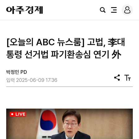
로
아
그
검
전
주
인
색
체
경
메
제
뉴
[오늘의 ABC 뉴스룸] 고법, 李대
통령 선거법 파기환송심 연기 外
박정민 PD
공
텍
입력 2025-06-09 17:36
유
스
트
크
기