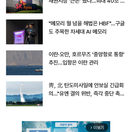
채권시장 '큰손' 됐다…최대 40조 투
자
"메모리 월 넘을 해법은 HBF"…구글
도 주목한 차세대 AI 메모리
이란·오만, 호르무즈 '중앙항로 통항'
추진…입항은 이란 관리
靑, 北 탄도미사일에 안보실 긴급회
의…"유엔 결의 위반, 즉각 중단 촉
구"
더보기
arrow_forward_ios