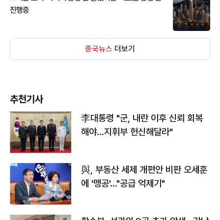
진행중
중국뉴스
더보기
추천기사
李대통령 "군, 내란 이후 신뢰 회복
해야…지휘부 헌신해달라"
與, 부동산 세제 개편안 비판 오세훈
에 '맹공'…"공급 억제기"