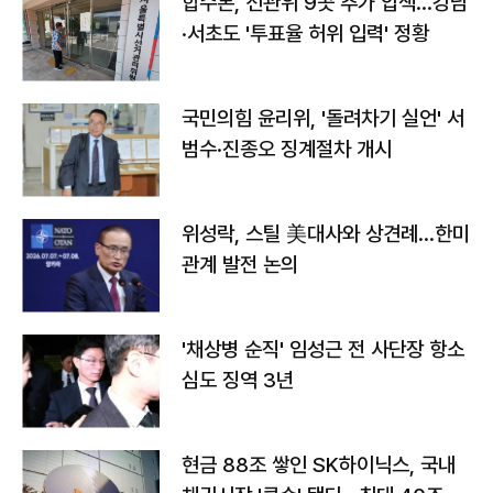
합수본, 선관위 9곳 추가 압색…강남
·서초도 '투표율 허위 입력' 정황
국민의힘 윤리위, '돌려차기 실언' 서
범수·진종오 징계절차 개시
위성락, 스틸 美대사와 상견례…한미
관계 발전 논의
'채상병 순직' 임성근 전 사단장 항소
심도 징역 3년
현금 88조 쌓인 SK하이닉스, 국내