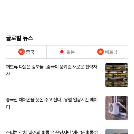
글로벌 뉴스
중국
일본
베트남
희토류 다음은 광모듈…중국이 움켜쥔 새로운 전략자
산
중국산 에어콘을 웃돈 주고 산다...유럽 열광시킨 메이
디
스티븐 로치 '과거의 홍콩'은 끝났지만 '새로운 홍콩'은