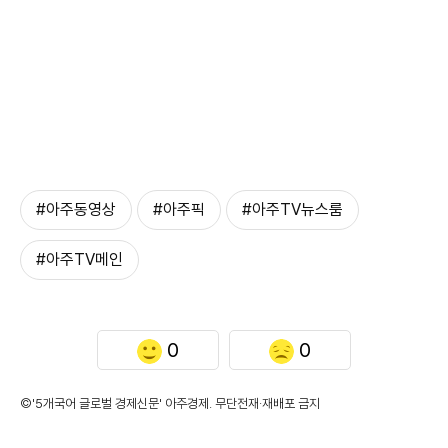
#아주동영상
#아주픽
#아주TV뉴스룸
#아주TV메인
0
0
©'5개국어 글로벌 경제신문' 아주경제. 무단전재·재배포 금지