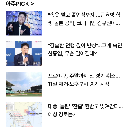
아주PICK >
"속옷 빨고 졸업식까지"…근육병 학
생 돌본 공익, 코미디언 김규원이었
다
"경솔한 언행 깊이 반성"…고개 숙인
신동엽, 무슨 일이길래?
프로야구, 주말까지 전 경기 취소…
11일 재개·오후 7시 경기 시작
태풍 '돌핀'·'찬홈' 한반도 빗겨간다…
예상 경로는?