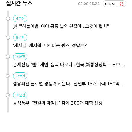
실시간 뉴스
08.08 05:24
UPDATE
4분전
與 "'하늘이법' 여야 공동 발의 괜찮아…그것이 협치"
9분전
'캐시딜' 캐시워크 돈 버는 퀴즈, 정답은?
14분전
관세전쟁 '엔드게임' 윤곽 나오나…한국 新통상정책 교두보 활
용해야
17분전
섬유패션 글로벌 경쟁력 키운다…산업부 15개 과제 180억 지
원
18분전
농식품부, '천원의 아침밥' 참여 200개 대학 선정