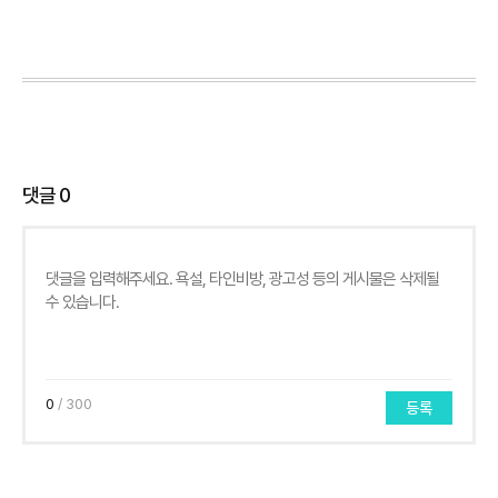
댓글
0
0
/ 300
등록