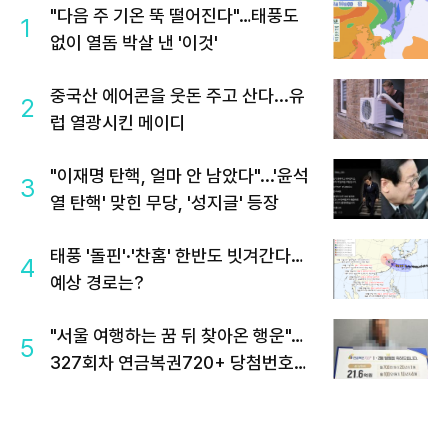
"다음 주 기온 뚝 떨어진다"…태풍도
1
없이 열돔 박살 낸 '이것'
중국산 에어콘을 웃돈 주고 산다...유
2
럽 열광시킨 메이디
"이재명 탄핵, 얼마 안 남았다"...'윤석
3
열 탄핵' 맞힌 무당, '성지글' 등장
태풍 '돌핀'·'찬홈' 한반도 빗겨간다…
4
예상 경로는?
"서울 여행하는 꿈 뒤 찾아온 행운"…
5
327회차 연금복권720+ 당첨번호조
회 주목