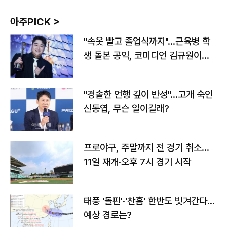
아주PICK >
"속옷 빨고 졸업식까지"…근육병 학
생 돌본 공익, 코미디언 김규원이었
다
"경솔한 언행 깊이 반성"…고개 숙인
신동엽, 무슨 일이길래?
프로야구, 주말까지 전 경기 취소…
11일 재개·오후 7시 경기 시작
태풍 '돌핀'·'찬홈' 한반도 빗겨간다…
예상 경로는?