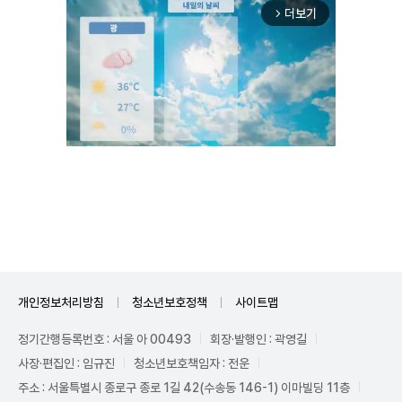
더보기
arrow_forward_ios
Mute
개인정보처리방침
청소년보호정책
사이트맵
정기간행등록번호 : 서울 아 00493
회장·발행인 : 곽영길
사장·편집인 : 임규진
청소년보호책임자 : 전운
주소 : 서울특별시 종로구 종로 1길 42(수송동 146-1) 이마빌딩 11층