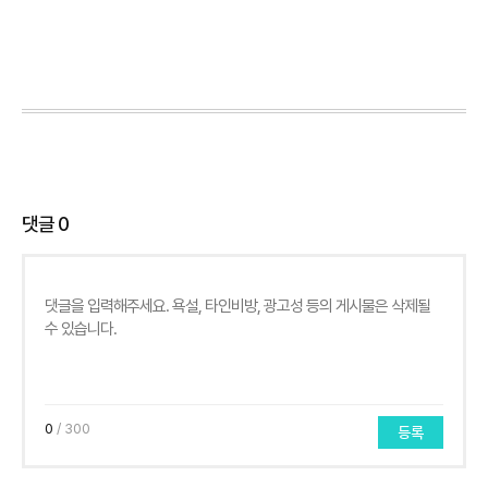
댓글
0
0
/ 300
등록