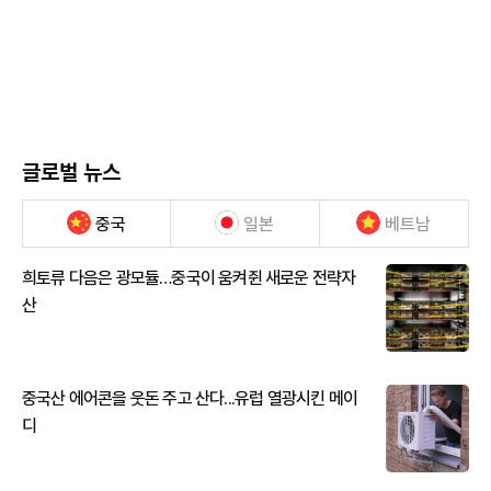
글로벌 뉴스
중국
일본
베트남
희토류 다음은 광모듈…중국이 움켜쥔 새로운 전략자
산
중국산 에어콘을 웃돈 주고 산다...유럽 열광시킨 메이
디