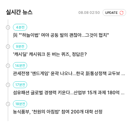
실시간 뉴스
08.08 02:50
UPDATE
4분전
與 "'하늘이법' 여야 공동 발의 괜찮아…그것이 협치"
9분전
'캐시딜' 캐시워크 돈 버는 퀴즈, 정답은?
14분전
관세전쟁 '엔드게임' 윤곽 나오나…한국 新통상정책 교두보 활
용해야
17분전
섬유패션 글로벌 경쟁력 키운다…산업부 15개 과제 180억 지
원
18분전
농식품부, '천원의 아침밥' 참여 200개 대학 선정