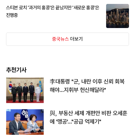
스티븐 로치 '과거의 홍콩'은 끝났지만 '새로운 홍콩'은
진행중
중국뉴스
더보기
추천기사
李대통령 "군, 내란 이후 신뢰 회복
해야…지휘부 헌신해달라"
與, 부동산 세제 개편안 비판 오세훈
에 '맹공'…"공급 억제기"