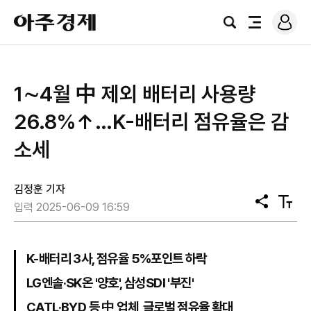
로
아
그
검
전
주
인
색
체
경
메
제
뉴
1∼4월 中 제외 배터리 사용량
26.8%↑…K-배터리 점유율은 감
소세
김정훈 기자
공
텍
입력 2025-06-09 16:59
유
스
트
크
기
K-배터리 3사, 점유율 5%포인트 하락
LG엔솔·SK온 '양호', 삼성SDI '부진'
CATL·BYD 등 中 업체, 글로벌 점유율 확대