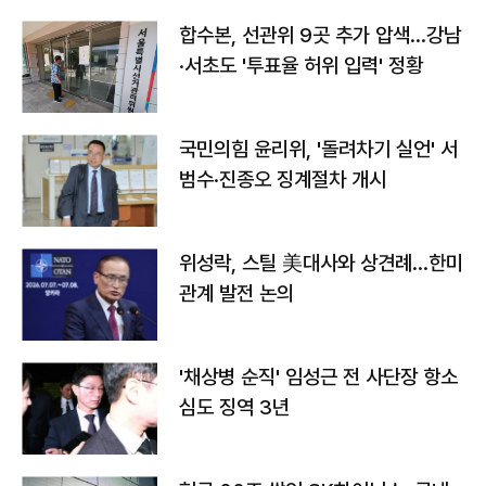
합수본, 선관위 9곳 추가 압색…강남
·서초도 '투표율 허위 입력' 정황
국민의힘 윤리위, '돌려차기 실언' 서
범수·진종오 징계절차 개시
위성락, 스틸 美대사와 상견례…한미
관계 발전 논의
'채상병 순직' 임성근 전 사단장 항소
심도 징역 3년