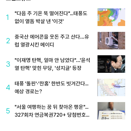
"다음 주 기온 뚝 떨어진다"…태풍도
1
없이 열돔 박살 낸 '이것'
중국산 에어콘을 웃돈 주고 산다...유
2
럽 열광시킨 메이디
"이재명 탄핵, 얼마 안 남았다"...'윤석
3
열 탄핵' 맞힌 무당, '성지글' 등장
태풍 '돌핀'·'찬홈' 한반도 빗겨간다…
4
예상 경로는?
"서울 여행하는 꿈 뒤 찾아온 행운"…
5
327회차 연금복권720+ 당첨번호조
회 주목