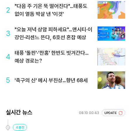
"다음 주 기온 뚝 떨어진다"…태풍도
2
없이 열돔 박살 낸 '이것'
"오늘 저녁 상암 피하세요"…맨시티·이
3
강인·리센느 뜬다, 6호선 혼잡 예상
태풍 '돌핀'·'찬홈' 한반도 빗겨간다…
4
예상 경로는?
5
'축구의 신' 메시 부친상…향년 68세
실시간 뉴스
08.10 00:43
UPDATE
4분전