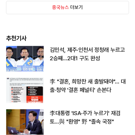
중국뉴스
더보기
추천기사
김민석, 제주·인천서 정청래 누르고
2승째…2대1 구도 완성
李 "결혼, 희망찬 새 출발돼야"… 대
출·청약 '결혼 페널티' 손본다
李대통령 'ISA·주가 누르기' 재검
토…與 "환영" 野 "졸속 국정"