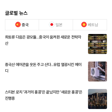
글로벌 뉴스
중국
일본
베트남
희토류 다음은 광모듈…중국이 움켜쥔 새로운 전략자
산
중국산 에어콘을 웃돈 주고 산다...유럽 열광시킨 메이
디
스티븐 로치 '과거의 홍콩'은 끝났지만 '새로운 홍콩'은
진행중