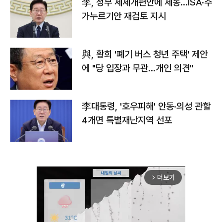
李, 정부 세제개편안에 제동…ISA·주
가누르기안 재검토 지시
與, 황희 '폐기 버스 청년 주택' 제안
에 "당 입장과 무관…개인 의견"
李대통령, '호우피해' 안동·의성 관할
4개면 특별재난지역 선포
더보기
arrow_forward_ios