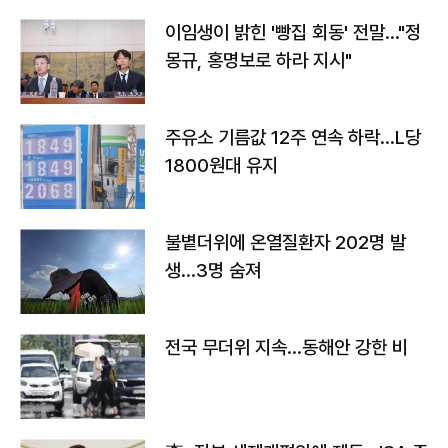
이임생이 밝힌 '빵집 회동' 전말…"정
몽규, 홍명보로 하라 지시"
주유소 기름값 12주 연속 하락…L당
1800원대 유지
불볕더위에 온열질환자 202명 발
생…3명 숨져
전국 무더위 지속…동해안 강한 비