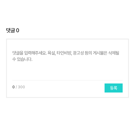
댓글
0
0
/ 300
등록