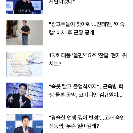
사람이었다"
"광고주들이 찾아줘"…진태현, '이숙
캠' 하차 후 근황 공개
13호 태풍 '돌핀'·15호 '찬홈' 현재 위
치는?
"속옷 빨고 졸업식까지"…근육병 학
생 돌본 공익, 코미디언 김규원이었
다
"경솔한 언행 깊이 반성"…고개 숙인
신동엽, 무슨 일이길래?