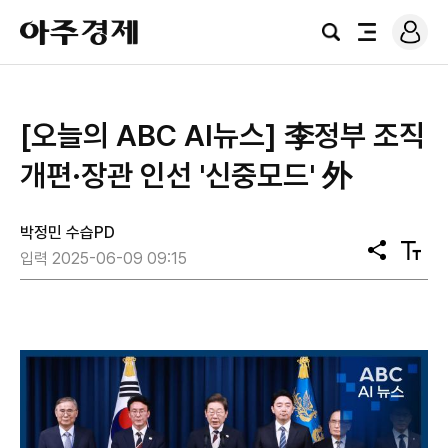
로
아
그
검
전
주
인
색
체
경
메
제
뉴
[오늘의 ABC AI뉴스] 李정부 조직
개편·장관 인선 '신중모드' 外
박정민 수습PD
공
텍
입력 2025-06-09 09:15
유
스
트
크
기