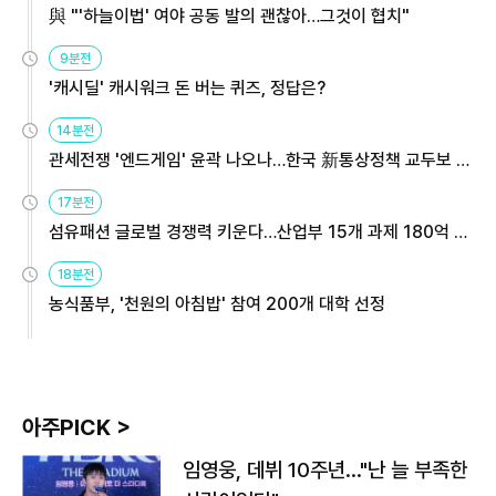
與 "'하늘이법' 여야 공동 발의 괜찮아…그것이 협치"
9분전
'캐시딜' 캐시워크 돈 버는 퀴즈, 정답은?
14분전
관세전쟁 '엔드게임' 윤곽 나오나…한국 新통상정책 교두보 활
용해야
17분전
섬유패션 글로벌 경쟁력 키운다…산업부 15개 과제 180억 지
원
18분전
농식품부, '천원의 아침밥' 참여 200개 대학 선정
아주PICK >
임영웅, 데뷔 10주년…"난 늘 부족한