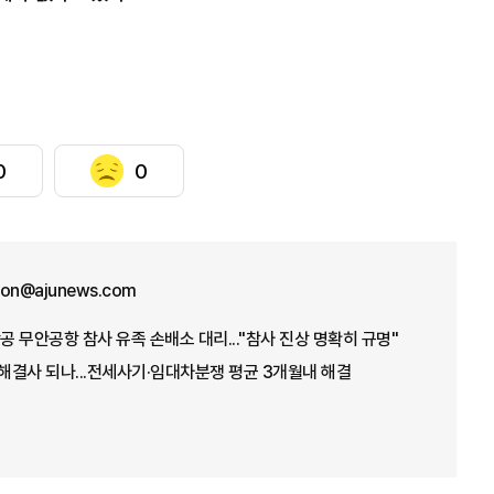
0
0
won@ajunews.com
공 무안공항 참사 유족 손배소 대리..."참사 진상 명확히 규명"
 해결사 되나...전세사기·임대차분쟁 평균 3개월내 해결