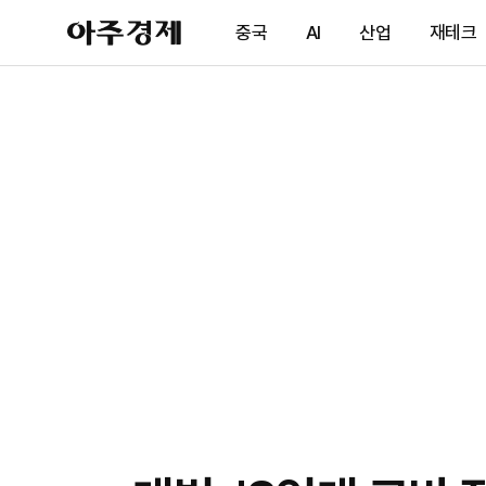
아
중국
AI
산업
재테크
주
경
제