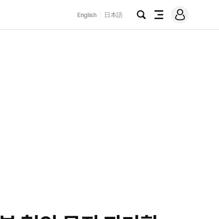
로
English
日本語
그
검
전
인
색
체
메
뉴