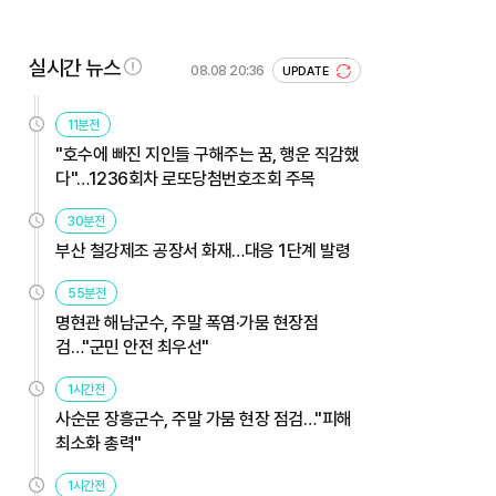
실시간 뉴스
08.08 20:36
UPDATE
11분전
"호수에 빠진 지인들 구해주는 꿈, 행운 직감했
다"…1236회차 로또당첨번호조회 주목
30분전
부산 철강제조 공장서 화재…대응 1단계 발령
55분전
명현관 해남군수, 주말 폭염·가뭄 현장점
검…"군민 안전 최우선"
1시간전
사순문 장흥군수, 주말 가뭄 현장 점검…"피해
최소화 총력"
1시간전