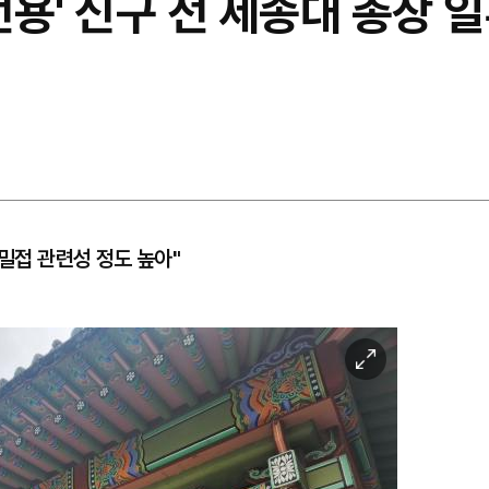
 전용' 신구 전 세종대 총장 
.밀접 관련성 정도 높아"
이
미
지
확
대