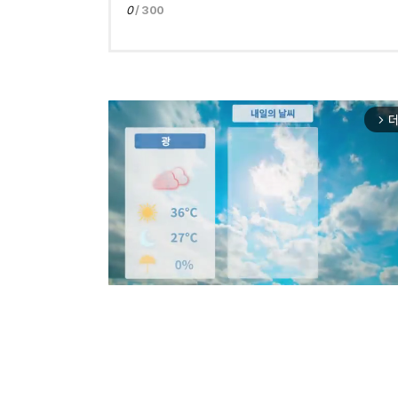
0
/ 300
더
arrow_forward_ios
Mut