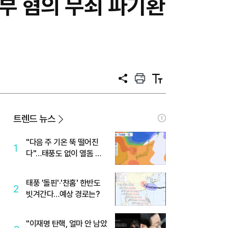
일부 혐의 무죄 파기환
공
프
텍
유
린
스
트
트
크
기
트렌드 뉴스
"다음 주 기온 뚝 떨어진
1
다"…태풍도 없이 열돔 박
살 낸 '이것'
태풍 '돌핀'·'찬홈' 한반도
2
빗겨간다…예상 경로는?
"이재명 탄핵, 얼마 안 남았