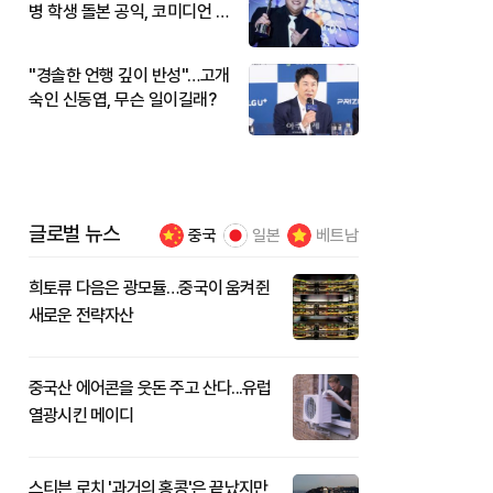
병 학생 돌본 공익, 코미디언 김
규원이었다
"경솔한 언행 깊이 반성"…고개
숙인 신동엽, 무슨 일이길래?
글로벌 뉴스
중국
일본
베트남
희토류 다음은 광모듈…중국이 움켜쥔
새로운 전략자산
중국산 에어콘을 웃돈 주고 산다...유럽
열광시킨 메이디
스티븐 로치 '과거의 홍콩'은 끝났지만