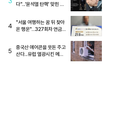
3
다"...'윤석열 탄핵' 맞힌 무
당, '성지글' 등장
"서울 여행하는 꿈 뒤 찾아
4
온 행운"…327회차 연금
복권720+ 당첨번호조회
주목
중국산 에어콘을 웃돈 주고
5
산다...유럽 열광시킨 메이
디