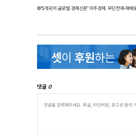
©'5개국어 글로벌 경제신문' 아주경제. 무단전재·재배
댓글
0