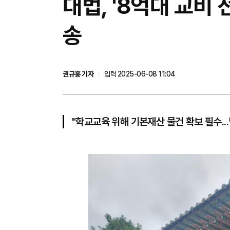
대법, '8억대 교비
송
권규홍 기자
입력 2025-06-08 11:04
"학교교육 위해 기본재산 물건 확보 필수..