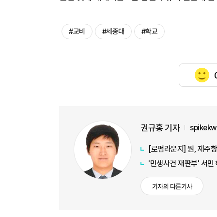
#교비
#세종대
#학교
권규홍 기자
spikek
[로펌라운지] 원, 제주항
'민생사건 재판부' 서민
기자의 다른기사