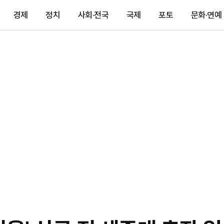
경제
정치
사회·전국
국제
포토
문화·연예