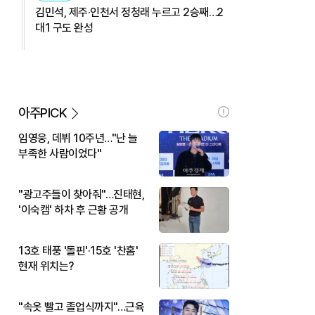
김민석, 제주·인천서 정청래 누르고 2승째…2
대1 구도 완성
아주PICK
임영웅, 데뷔 10주년…"난 늘
부족한 사람이었다"
"광고주들이 찾아줘"…진태현,
'이숙캠' 하차 후 근황 공개
13호 태풍 '돌핀'·15호 '찬홈'
현재 위치는?
"속옷 빨고 졸업식까지"…근육