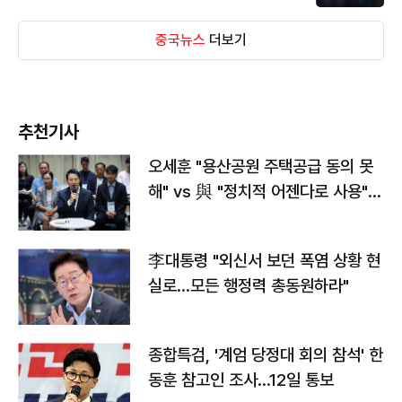
중국뉴스
더보기
추천기사
오세훈 "용산공원 주택공급 동의 못
해" vs 與 "정치적 어젠다로 사용"
맞불
李대통령 "외신서 보던 폭염 상황 현
실로…모든 행정력 총동원하라"
종합특검, '계엄 당정대 회의 참석' 한
동훈 참고인 조사...12일 통보