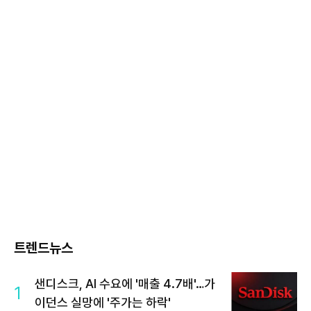
트렌드뉴스
샌디스크, AI 수요에 '매출 4.7배'…가
1
이던스 실망에 '주가는 하락'