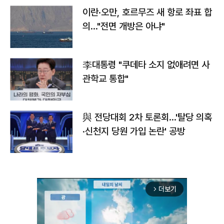
이란·오만, 호르무즈 새 항로 좌표 합
의…"전면 개방은 아냐"
李대통령 "쿠데타 소지 없애려면 사
관학교 통합"
與 전당대회 2차 토론회…'탈당 의혹
·신천지 당원 가입 논란' 공방
더보기
arrow_forward_ios