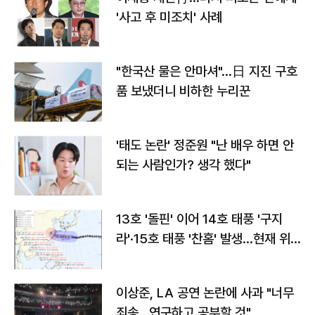
'사고 후 미조치' 사례
"한국산 물은 안마셔"…日 지진 구호
품 보냈더니 비하한 누리꾼
'태도 논란' 정준원 "난 배우 하면 안
되는 사람인가? 생각 했다"
13호 '돌핀' 이어 14호 태풍 '구지
라'·15호 태풍 '찬홈' 발생…현재 위
치와 이동경로는?
이상준, LA 공연 논란에 사과 "너무
죄송…연구하고 공부할 것"