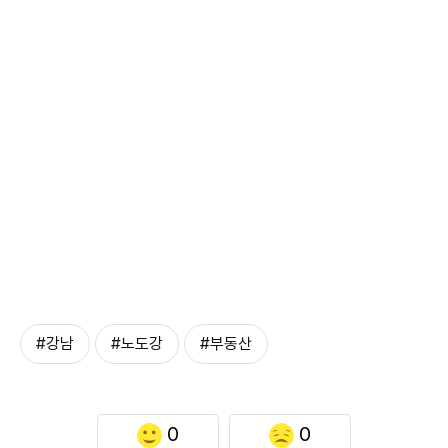
#강남
#노도강
#부동산
0
0