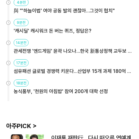
4분전
與 "'하늘이법' 여야 공동 발의 괜찮아…그것이 협치"
9분전
'캐시딜' 캐시워크 돈 버는 퀴즈, 정답은?
14분전
관세전쟁 '엔드게임' 윤곽 나오나…한국 新통상정책 교두보 활
용해야
17분전
섬유패션 글로벌 경쟁력 키운다…산업부 15개 과제 180억 지
원
18분전
농식품부, '천원의 아침밥' 참여 200개 대학 선정
아주PICK >
이재룡 재판行…다시 떠오른 연예계