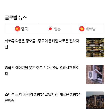
글로벌 뉴스
중국
일본
베트남
희토류 다음은 광모듈…중국이 움켜쥔 새로운 전략자
산
중국산 에어콘을 웃돈 주고 산다...유럽 열광시킨 메이
디
스티븐 로치 '과거의 홍콩'은 끝났지만 '새로운 홍콩'은
진행중