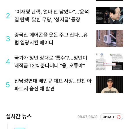
"이재명 탄핵, 얼마 안 남았다"...'윤석
2
열 탄핵' 맞힌 무당, '성지글' 등장
중국산 에어콘을 웃돈 주고 산다...유
3
럽 열광시킨 메이디
국가가 청년 상대로 '통수'?...청년미
4
래적금 12% 준다더니 "응, 오류야"
신남성연대 배인규 대표 사망…인천 아
5
파트서 숨진 채 발견
실시간 뉴스
08.07 06:18
UPDATE