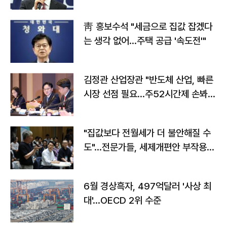
靑 홍보수석 "세금으로 집값 잡겠다
는 생각 없어…주택 공급 '속도전'"
김정관 산업장관 "반도체 산업, 빠른
시장 선점 필요…주52시간제 손봐
야"
"집값보다 전월세가 더 불안해질 수
도"…전문가들, 세제개편안 부작용
우려
6월 경상흑자, 497억달러 '사상 최
대'…OECD 2위 수준