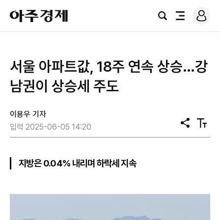
로
아
그
검
전
주
인
색
체
경
메
제
뉴
서울 아파트값, 18주 연속 상승…강
남권이 상승세 주도
이용우 기자
공
텍
입력 2025-06-05 14:20
유
스
트
크
기
지방은 0.04% 내리며 하락세 지속