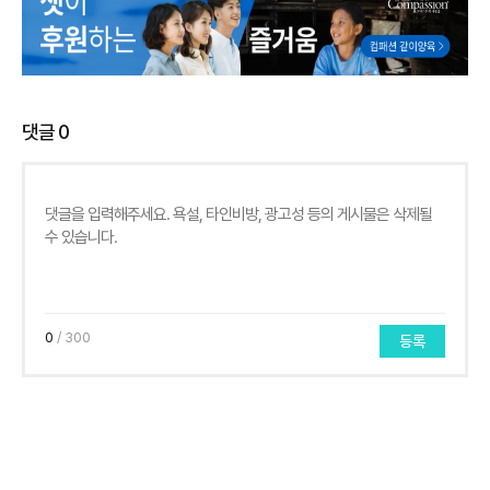
댓글
0
0
/ 300
등록