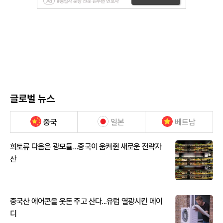
글로벌 뉴스
중국
일본
베트남
희토류 다음은 광모듈…중국이 움켜쥔 새로운 전략자
산
중국산 에어콘을 웃돈 주고 산다...유럽 열광시킨 메이
디