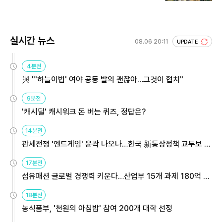
실시간 뉴스
08.06 20:11
UPDATE
4분전
與 "'하늘이법' 여야 공동 발의 괜찮아…그것이 협치"
9분전
'캐시딜' 캐시워크 돈 버는 퀴즈, 정답은?
14분전
관세전쟁 '엔드게임' 윤곽 나오나…한국 新통상정책 교두보 활
용해야
17분전
섬유패션 글로벌 경쟁력 키운다…산업부 15개 과제 180억 지
원
18분전
농식품부, '천원의 아침밥' 참여 200개 대학 선정