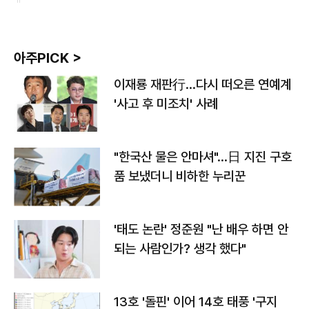
아주PICK >
이재룡 재판行…다시 떠오른 연예계
'사고 후 미조치' 사례
"한국산 물은 안마셔"…日 지진 구호
품 보냈더니 비하한 누리꾼
'태도 논란' 정준원 "난 배우 하면 안
되는 사람인가? 생각 했다"
13호 '돌핀' 이어 14호 태풍 '구지