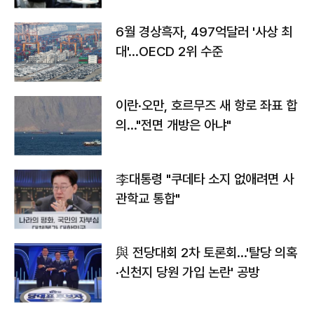
6월 경상흑자, 497억달러 '사상 최
대'…OECD 2위 수준
이란·오만, 호르무즈 새 항로 좌표 합
의…"전면 개방은 아냐"
李대통령 "쿠데타 소지 없애려면 사
관학교 통합"
與 전당대회 2차 토론회…'탈당 의혹
·신천지 당원 가입 논란' 공방