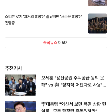
스티븐 로치 '과거의 홍콩'은 끝났지만 '새로운 홍콩'은
진행중
중국뉴스
더보기
추천기사
오세훈 "용산공원 주택공급 동의 못
해" vs 與 "정치적 어젠다로 사용"
맞불
李대통령 "외신서 보던 폭염 상황 현
실로…모든 행정력 총동원하라"