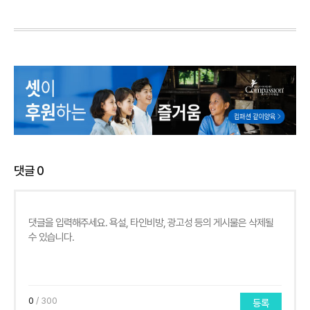
댓글
0
0
/ 300
등록