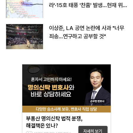
라'·15호 태풍 '찬홈' 발생…현재 위
치와 이동경로는?
이상준, LA 공연 논란에 사과 "너무
죄송…연구하고 공부할 것"