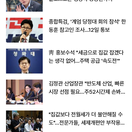
종합특검, '계엄 당정대 회의 참석' 한
동훈 참고인 조사...12일 통보
靑 홍보수석 "세금으로 집값 잡겠다
는 생각 없어…주택 공급 '속도전'"
김정관 산업장관 "반도체 산업, 빠른
시장 선점 필요…주52시간제 손봐
야"
"집값보다 전월세가 더 불안해질 수
도"…전문가들, 세제개편안 부작용
우려