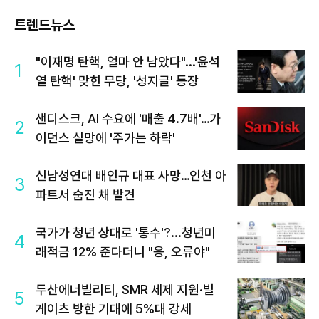
트렌드뉴스
"이재명 탄핵, 얼마 안 남았다"...'윤석
1
열 탄핵' 맞힌 무당, '성지글' 등장
샌디스크, AI 수요에 '매출 4.7배'…가
2
이던스 실망에 '주가는 하락'
신남성연대 배인규 대표 사망…인천 아
3
파트서 숨진 채 발견
국가가 청년 상대로 '통수'?...청년미
4
래적금 12% 준다더니 "응, 오류야"
두산에너빌리티, SMR 세제 지원·빌
5
게이츠 방한 기대에 5%대 강세