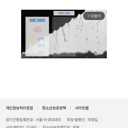
더보기
arrow_forward_ios
Unmute
개인정보처리방침
청소년보호정책
사이트맵
정기간행등록번호 : 서울 아 00493
회장·발행인 : 곽영길
사장·편집인 : 임규진
청소년보호책임자 : 전운