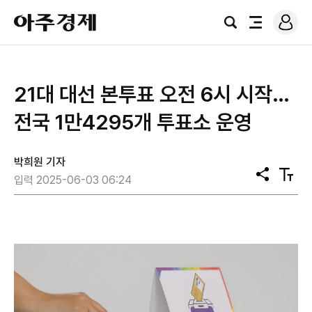
로
아
그
검
전
주
인
색
체
경
메
제
뉴
21대 대선 본투표 오전 6시 시작…
전국 1만4295개 투표소 운영
박희원 기자
공
텍
입력 2025-06-03 06:24
유
스
트
크
기